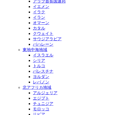
アラブ首長国連邦
イエメン
イラク
イラン
オマーン
カタル
クウェイト
サウジアラビア
バハレーン
東地中海地域
イスラエル
シリア
トルコ
パレスチナ
ヨルダン
レバノン
北アフリカ地域
アルジェリア
エジプト
チュニジア
モロッコ
リビア