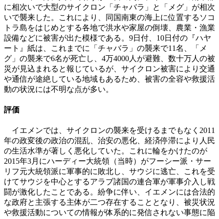
に相次いで大型のサイクロン「チャバラ」と「メグ」が相次
いで襲来した。これにより、同国南東の海上に位置するソコ
トラ島をはじめとする各地で洪水や家屋の倒壊、農業・漁業
設備などに被害が出た模様である。9日付、10日付の『ハヤ
ート』紙は、これまでに「チャバラ」の襲来で11名、「メ
グ」の襲来で6名が死亡し、4万4000人が避難、数十万人の被
災が見込まれると報じているが、サイクロン被害により交通
や通信が途絶している地域もあるため、被害の全容や救援活
動の状況には不明な点が多い。
評価
イエメンでは、サイクロンの襲来を受けるまでもなく2011
年の政変後の政治の混乱、治安の悪化、経済停滞により人民
の生活水準が著しく悪化していた。これに輪をかけたのが
2015年3月にハーディー大統領（当時）がフーシー派・サー
リフ元大統領派に軍事的に敗北し、サウジに逃亡、これを受
けてサウジを中心とするアラブ諸国の連合軍が軍事介入し戦
闘が激化したことである。紛争に伴い、イエメンには合法的
な政府と主張する主体が二つ存在することとなり、被災状況
や救援活動についての情報が体系的に発信されない事態に陥