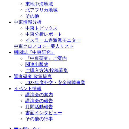
東地中海地域
北アフリカ地域
その他
中東情報分析
中東トピックス
中東分析レポート
イスラーム過激派モニター
中東クロノロジー要人リスト
機関誌『中東研究』
『中東研究』ご案内
関連出版物
ご購入方法/投稿募集
調査研究 政策提言
2023年度外交・安全保障事業
イベント情報
講演会の案内
講演会の報告
月間活動報告
書面インタビュー
その他の行事