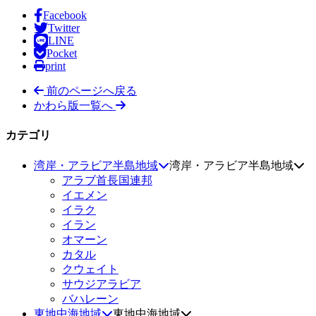
Facebook
Twitter
LINE
Pocket
print
前のページへ戻る
かわら版一覧へ
カテゴリ
湾岸・アラビア半島地域
湾岸・アラビア半島地域
アラブ首長国連邦
イエメン
イラク
イラン
オマーン
カタル
クウェイト
サウジアラビア
バハレーン
東地中海地域
東地中海地域