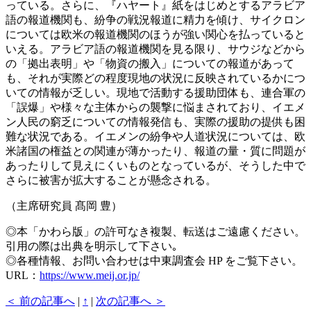
っている。さらに、『ハヤート』紙をはじめとするアラビア
語の報道機関も、紛争の戦況報道に精力を傾け、サイクロン
については欧米の報道機関のほうが強い関心を払っていると
いえる。アラビア語の報道機関を見る限り、サウジなどから
の「拠出表明」や「物資の搬入」についての報道があって
も、それが実際どの程度現地の状況に反映されているかにつ
いての情報が乏しい。現地で活動する援助団体も、連合軍の
「誤爆」や様々な主体からの襲撃に悩まされており、イエメ
ン人民の窮乏についての情報発信も、実際の援助の提供も困
難な状況である。イエメンの紛争や人道状況については、欧
米諸国の権益との関連が薄かったり、報道の量・質に問題が
あったりして見えにくいものとなっているが、そうした中で
さらに被害が拡大することが懸念される。
（主席研究員 髙岡 豊）
◎本「かわら版」の許可なき複製、転送はご遠慮ください。
引用の際は出典を明示して下さい｡
◎各種情報、お問い合わせは中東調査会 HP をご覧下さい。
URL：
https://www.meij.or.jp/
＜ 前の記事へ
|
↑
|
次の記事へ ＞