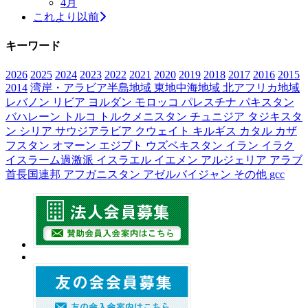
4月
これより以前
キーワード
2026
2025
2024
2023
2022
2021
2020
2019
2018
2017
2016
2015
2014
湾岸・アラビア半島地域
東地中海地域
北アフリカ地域
レバノン
リビア
ヨルダン
モロッコ
パレスチナ
パキスタン
バハレーン
トルコ
トルクメニスタン
チュニジア
タジキスタ
ン
シリア
サウジアラビア
クウェイト
キルギス
カタル
カザ
フスタン
オマーン
エジプト
ウズベキスタン
イラン
イラク
イスラーム過激派
イスラエル
イエメン
アルジェリア
アラブ
首長国連邦
アフガニスタン
アゼルバイジャン
その他
gcc