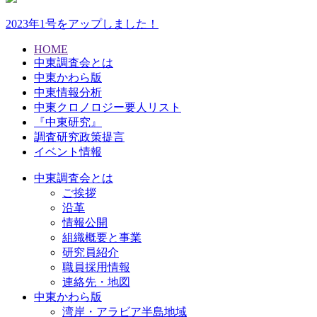
2023年1号をアップしました！
HOME
中東調査会とは
中東かわら版
中東情報分析
中東クロノロジー要人リスト
『中東研究』
調査研究政策提言
イベント情報
中東調査会とは
ご挨拶
沿革
情報公開
組織概要と事業
研究員紹介
職員採用情報
連絡先・地図
中東かわら版
湾岸・アラビア半島地域