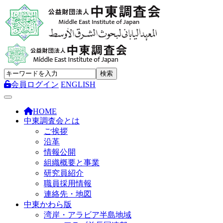
会員ログイン
ENGLISH
Toggle navigation
HOME
中東調査会とは
ご挨拶
沿革
情報公開
組織概要と事業
研究員紹介
職員採用情報
連絡先・地図
中東かわら版
湾岸・アラビア半島地域