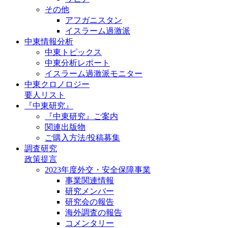
その他
アフガニスタン
イスラーム過激派
中東情報分析
中東トピックス
中東分析レポート
イスラーム過激派モニター
中東クロノロジー
要人リスト
『中東研究』
『中東研究』ご案内
関連出版物
ご購入方法/投稿募集
調査研究
政策提言
2023年度外交・安全保障事業
事業関連情報
研究メンバー
研究会の報告
海外調査の報告
コメンタリー