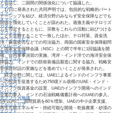
と会談し、二国間の関係強化について協議した。
イラク
17日に発表された共同声明では、包括的な戦略的パート
イラン
ナーシップを結び、経済分野のみならず安全保障などでも
オマーン
関係を強化していくことが謳われた。過激主義やテロリズ
カタル
ムを否定するとともに、宗教をこれらの活動に結びつける
クウェイト
ことを非難することで一致したほか、テロ対策、資金洗
サウジアラビア
浄・麻薬密売などでの司法協力、両国の国家安全保障顧問
バハレーン
と国家安全保障会議（NSC）との間で半年に1回協議を開
東地中海地域
催、合同軍事演習の実施、湾岸・インド洋での海洋安全保
イスラエル
障協力、インドでの防衛装備品製造に関する協力、戦略安
シリア
全保障対話の実施などを進めていくことが発表された。
トルコ
経済分野に関しては、UAEによるインドのインフラ事業
パレスチナ
への投資を促進するため750億ドル規模のUAE・インド・
ヨルダン
インフラ投資基金の設置、UAEのインフラ開発へのインド
レバノン
企業の参入、インドの石油戦略備蓄計画へのUAEの参入、
北アフリカ地域
5年以内に二国間貿易を60％増加、UAEの中小企業支援、
アルジェリア
再生可能エネルギー・持続可能な開発・乾燥農業・砂漠の
エジプト