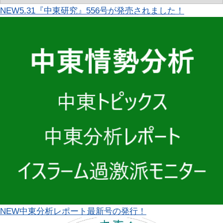
NEW
5.31『中東研究』556号が発売されました！
NEW
中東分析レポート最新号の発行！