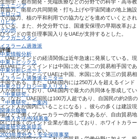
生態学・都市開発・先端医療などの分野での科学・高等教
チュニジア
育協力、衛星の共同開発・打ち上げや宇宙関連の地上施設
モロッコ
での協力、核の平和利用での協力などを進めていくとされ
リビア
ている。また、外交分野では、国連安保理の早期改革およ
その他
びインドの常任理事国入りをUAEが支持するとした。
アフガニスタン
イスラーム過激派
評価
中東情報分析
UAEとインドの経済関係は近年急速に発展している。現
中東トピックス
在UAEにとってインドは中国に次ぐ第二の貿易相手国であ
中東分析レポート
り、インドにとってUAEは中国、米国に次ぐ第三の貿易相
イスラーム過激派モニター
手国である。また、UAE国内には250万人を超えるインド
中東クロノロジー
要人リスト
人が居住しており、UAE国内で最大の共同体を形成してい
『中東研究』
る（なお、UAE国民は100万人超であり、自国民の約2倍の
『中東研究』ご案内
インド人が国内にいることになる）。彼らの多くは建設現
関連出版物
場などで働くブルーカラーの労働者であるが、自由貿易地
ご購入方法/投稿募集
区には多くのインド企業が進出しており、ホワイトカラー
調査研究
政策提言
職の者も少なくない。
2023年度外交・安全保障事業
今回の訪問では、これらの貿易・労働分野に加えて、投