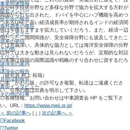
事業関連情報
資や科学技術分野など多様な分野で協力を拡大する方針が
研究メンバー
両国から打ち出された。ドバイを中心にハブ機能を高めつ
研究会の報告
つあるUAEと高い経済成長率が期待されるインドの経済関
海外調査の報告
係は今後もますます拡大していくだろう。また、経済一辺
コメンタリー
倒だった二国間関係が、安全保障分野にも波及してきたこ
成果の発信
とは意義深い。具体的な協力としては海洋安全保障の分野
その他
以外では大きな動きは見られないだろうが、定期的な対話
イベント
の実施は両国の国際認識や戦略のすり合わせに資するだろ
講演会の案内
う。
講演会の報告
（研究員 村上 拓哉）
月間活動報告
◎本「かわら版」の許可なき複製、転送はご遠慮くださ
書面インタビュー
い。引用の際は出典を明示して下さい｡
その他の行事
◎各種情報、お問い合わせは中東調査会 HP をご覧下さ
い。URL：
https://www.meij.or.jp/
＜ 前の記事へ
|
↑
|
次の記事へ ＞
Facebook
Twitter