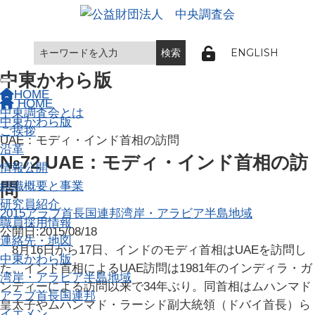
ENGLISH
中東かわら版
Toggle navigation
HOME
HOME
中東調査会とは
中東かわら版
ご挨拶
UAE：モディ・インド首相の訪問
沿革
№72 UAE：モディ・インド首相の訪
情報公開
組織概要と事業
問
研究員紹介
2015
アラブ首長国連邦
湾岸・アラビア半島地域
職員採用情報
公開日:2015/08/18
連絡先・地図
8月16日から17日、インドのモディ首相はUAEを訪問し
中東かわら版
た。インド首相によるUAE訪問は1981年のインディラ・ガ
湾岸・アラビア半島地域
ンディーによる訪問以来で34年ぶり。同首相はムハンマド
アラブ首長国連邦
皇太子やムハンマド・ラーシド副大統領（ドバイ首長）ら
イエメン