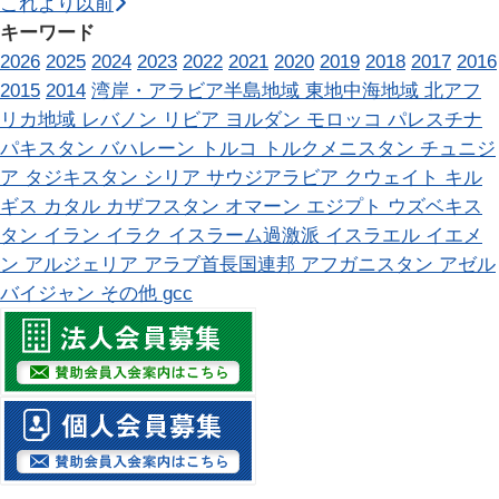
これより以前
キーワード
2026
2025
2024
2023
2022
2021
2020
2019
2018
2017
2016
2015
2014
湾岸・アラビア半島地域
東地中海地域
北アフ
リカ地域
レバノン
リビア
ヨルダン
モロッコ
パレスチナ
パキスタン
バハレーン
トルコ
トルクメニスタン
チュニジ
ア
タジキスタン
シリア
サウジアラビア
クウェイト
キル
ギス
カタル
カザフスタン
オマーン
エジプト
ウズベキス
タン
イラン
イラク
イスラーム過激派
イスラエル
イエメ
ン
アルジェリア
アラブ首長国連邦
アフガニスタン
アゼル
バイジャン
その他
gcc