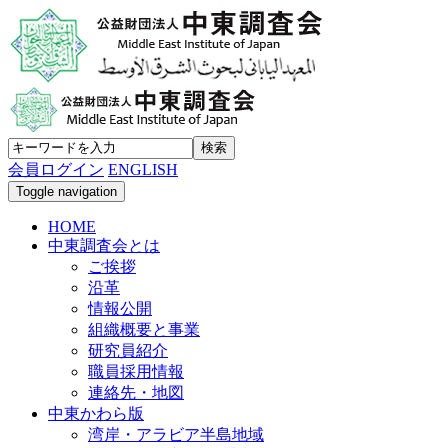
会員ログイン
ENGLISH
Toggle navigation
HOME
中東調査会とは
ご挨拶
沿革
情報公開
組織概要と事業
研究員紹介
職員採用情報
連絡先・地図
中東かわら版
湾岸・アラビア半島地域