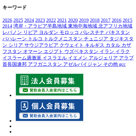
キーワード
2026
2025
2024
2023
2022
2021
2020
2019
2018
2017
2016
2015
2014
湾岸・アラビア半島地域
東地中海地域
北アフリカ地域
レバノン
リビア
ヨルダン
モロッコ
パレスチナ
パキスタン
バハレーン
トルコ
トルクメニスタン
チュニジア
タジキスタ
ン
シリア
サウジアラビア
クウェイト
キルギス
カタル
カザ
フスタン
オマーン
エジプト
ウズベキスタン
イラン
イラク
イスラーム過激派
イスラエル
イエメン
アルジェリア
アラブ
首長国連邦
アフガニスタン
アゼルバイジャン
その他
gcc