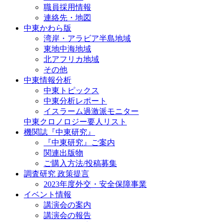
職員採用情報
連絡先・地図
中東かわら版
湾岸・アラビア半島地域
東地中海地域
北アフリカ地域
その他
中東情報分析
中東トピックス
中東分析レポート
イスラーム過激派モニター
中東クロノロジー要人リスト
機関誌『中東研究』
『中東研究』ご案内
関連出版物
ご購入方法/投稿募集
調査研究 政策提言
2023年度外交・安全保障事業
イベント情報
講演会の案内
講演会の報告