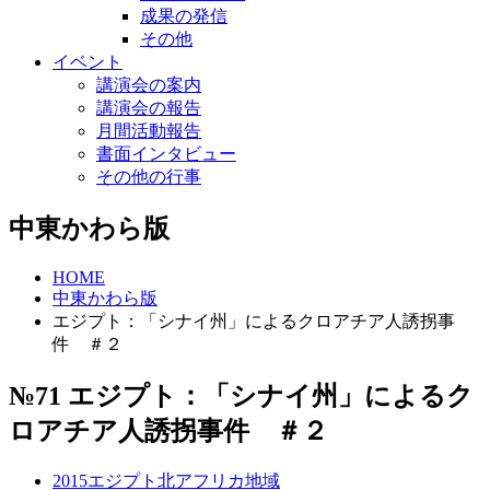
成果の発信
その他
イベント
講演会の案内
講演会の報告
月間活動報告
書面インタビュー
その他の行事
中東かわら版
HOME
中東かわら版
エジプト：「シナイ州」によるクロアチア人誘拐事
件 ＃２
№71 エジプト：「シナイ州」によるク
ロアチア人誘拐事件 ＃２
2015
エジプト
北アフリカ地域