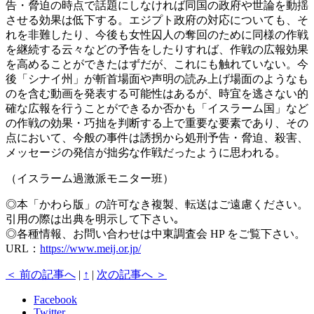
告・脅迫の時点で話題にしなければ同国の政府や世論を動揺
させる効果は低下する。エジプト政府の対応についても、そ
れを非難したり、今後も女性囚人の奪回のために同様の作戦
を継続する云々などの予告をしたりすれば、作戦の広報効果
を高めることができたはずだが、これにも触れていない。今
後「シナイ州」が斬首場面や声明の読み上げ場面のようなも
のを含む動画を発表する可能性はあるが、時宜を逃さない的
確な広報を行うことができるか否かも「イスラーム国」など
の作戦の効果・巧拙を判断する上で重要な要素であり、その
点において、今般の事件は誘拐から処刑予告・脅迫、殺害、
メッセージの発信が拙劣な作戦だったように思われる。
（イスラーム過激派モニター班）
◎本「かわら版」の許可なき複製、転送はご遠慮ください。
引用の際は出典を明示して下さい｡
◎各種情報、お問い合わせは中東調査会 HP をご覧下さい。
URL：
https://www.meij.or.jp/
＜ 前の記事へ
|
↑
|
次の記事へ ＞
Facebook
Twitter