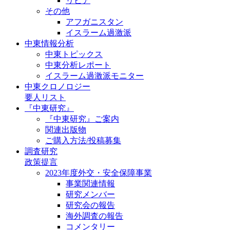
リビア
その他
アフガニスタン
イスラーム過激派
中東情報分析
中東トピックス
中東分析レポート
イスラーム過激派モニター
中東クロノロジー
要人リスト
『中東研究』
『中東研究』ご案内
関連出版物
ご購入方法/投稿募集
調査研究
政策提言
2023年度外交・安全保障事業
事業関連情報
研究メンバー
研究会の報告
海外調査の報告
コメンタリー