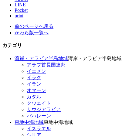
LINE
Pocket
print
前のページへ戻る
かわら版一覧へ
カテゴリ
湾岸・アラビア半島地域
湾岸・アラビア半島地域
アラブ首長国連邦
イエメン
イラク
イラン
オマーン
カタル
クウェイト
サウジアラビア
バハレーン
東地中海地域
東地中海地域
イスラエル
シリア