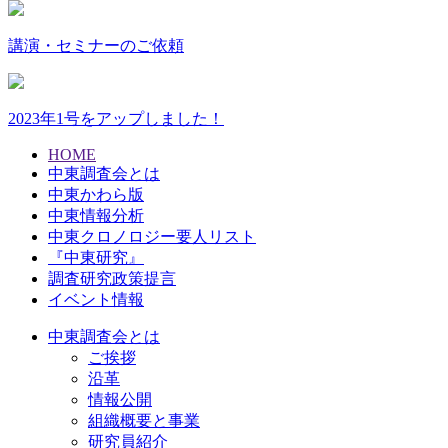
講演・セミナーのご依頼
2023年1号をアップしました！
HOME
中東調査会とは
中東かわら版
中東情報分析
中東クロノロジー要人リスト
『中東研究』
調査研究政策提言
イベント情報
中東調査会とは
ご挨拶
沿革
情報公開
組織概要と事業
研究員紹介