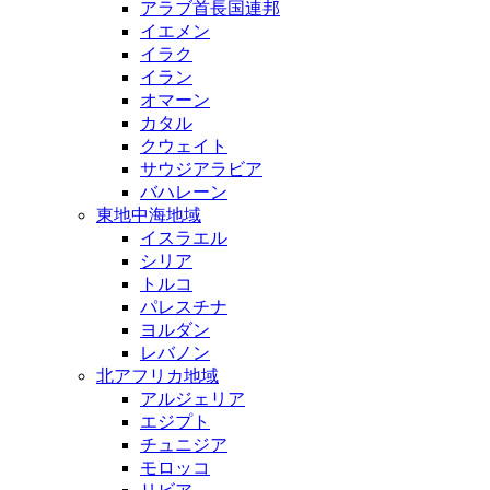
アラブ首長国連邦
イエメン
イラク
イラン
オマーン
カタル
クウェイト
サウジアラビア
バハレーン
東地中海地域
イスラエル
シリア
トルコ
パレスチナ
ヨルダン
レバノン
北アフリカ地域
アルジェリア
エジプト
チュニジア
モロッコ