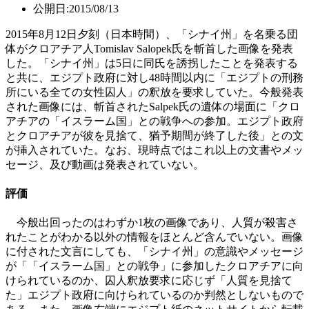
公開日:2015/08/13
2015年8月12日夕刻（日本時間）、「シナイ州」を名乗る団
体がクロアチア人Tomislav Salopek氏を斬首した画像を発表
した。「シナイ州」は5日に同氏を誘拐したことを発表する
と共に、エジプト政府に対し48時間以内に「エジプトの刑務
所にいる全ての女性囚人」の釈放を要求していた。今般発表
された画像には、斬首されたSalpek氏の遺体の場面に「クロ
アチアの「イスラーム国」との戦争への参加。エジプト政府
とクロアチアが彼を見捨て、猶予期間が終了した後」との文
が挿入されていた。なお、現時点ではこれ以上の文書やメッ
セージ、及び動画は発表されていない。
評価
今般出回ったのはわずか1枚の画像であり、人質が殺害さ
れたことがわかる以外の情報をほとんど含んでいない。画像
に付された文言にしても、「シナイ州」の意識やメッセージ
が「「イスラーム国」との戦争」に参加したクロアチアに向
けられているのか、囚人釈放要求に応じず「人質を見捨て
た」エジプト政府に向けられているのか判然としないもので