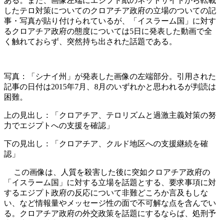
ある。また、画像左端にエジプト紙のネットサイトから転載
したテロ対策についてのクロアチア政府の立場のついての記
事・写真が貼り付けられているが、「イスラーム国」に対す
るクロアチア政府の態度については5日に発表した動画で全
く触れておらず、突然持ち出された話題である。
写真：「シナイ州」が発表した画像の左端部分。引用された
記事の日付は2015年7月、8月のいずれかと思われるが判読は
困難。
上の見出し：「クロアチア、テロリズムと過激主義対策の努
力でエジプトへの支援を確認」
下の見出し：「クロアチア、クルド地区への支援継続を確
認」
この画像は、人質を殺害した後に突如クロアチア政府の
「イスラーム国」に対する立場を話題とする、要求事項に対
するエジプト政府の反応について非難どころか言及もしな
い、など情報量やメッセージ性の面で不可解な点を含んでい
る。クロアチア政府の外交政策を話題にするならば、処刑予