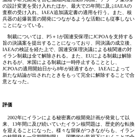
の設計変更を受け入れたほか、最大で25年間に及ぶIAEAの
査察の受け入れ、IAEA追加議定書の適用を行う。また、核
兵器の起爆装置の開発につながるような活動にも従事しない
ことになっている。
制裁については、P5＋1が国連安保理にJCPOAを支持する
旨の決議案を提出することになっており、同決議の成立後、
IAEAの検証を経た上で、国連安保理決議による核関連の対
イラン制裁は全て解除される。また、EUによる制裁は解除
されるが、米国による制裁は一時停止することとし、
JCPOAの適用開始日から8年が経過するか、IAEAによって
新たな結論が出されたときをもって完全に解除することで合
意となった。
評価
2002年にイランによる秘密裏の核開発計画が発覚して以
来、13年間に及び続いていたイラン核問題は、歴史的な転換
を迎えることになった。様々な留保がつきながらも、イラン
の核開発を一定期間制限し、国際的な監視下におくことで合