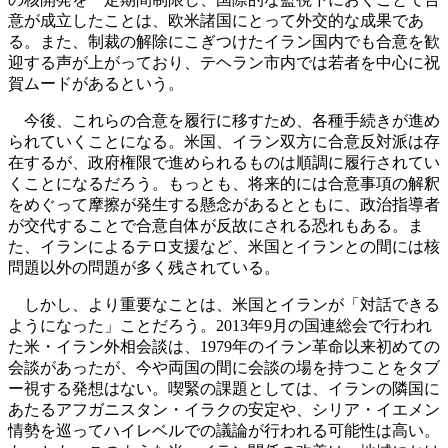
意が成立したことは、欧米諸国にとって外交的な成果であ
る。また、制裁の解除にこぎつけたイラン国内でも合意を歓
迎する声が上がっており、テヘラン市内では若者を中心に祝
賀ムードがあるという。
今後、これらの合意を履行に移すため、各種手続きが進め
られていくことになる。米国、イラン双方に合意反対派は存
在するが、政府権限で進められるものは順調に履行されてい
くことになるだろう。もっとも、将来的には合意事項の解釈
をめぐって摩擦が発生する懸念があるとともに、政治指導者
が交代することで合意自体が反故にされる恐れもある。ま
た、イランによるテロ支援など、米国とイランとの間には核
問題以外の問題が多く残されている。
しかし、より重要なことは、米国とイランが「対話できる
ようになった」ことだろう。2013年9月の国連総会で行われ
た米・イラン外相会談は、1979年のイラン革命以来初めての
会談があったが、今や両国の間に会談の場を持つことをタブ
ー視する発想はない。喫緊の課題としては、イランの隣国に
あたるアフガニスタン・イラクの安定や、シリア・イエメン
情勢を巡ってハイレベルでの議論が行われる可能性は高い。