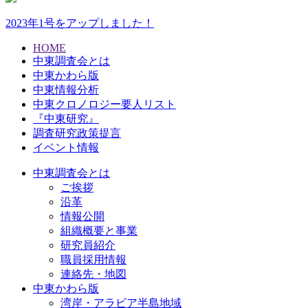
2023年1号をアップしました！
HOME
中東調査会とは
中東かわら版
中東情報分析
中東クロノロジー要人リスト
『中東研究』
調査研究政策提言
イベント情報
中東調査会とは
ご挨拶
沿革
情報公開
組織概要と事業
研究員紹介
職員採用情報
連絡先・地図
中東かわら版
湾岸・アラビア半島地域