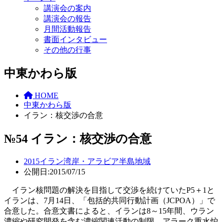
講演会の案内
講演会の報告
月間活動報告
書面インタビュー
その他の行事
中東かわら版
HOME
中東かわら版
イラン：核交渉の合意
№54 イラン：核交渉の合意
2015
イラン
湾岸・アラビア半島地域
公開日:2015/07/15
イラン核問題の解決を目指して交渉を続けていたP5＋1と
イランは、7月14日、「包括的共同行動計画（JCPOA）」で
合意した。合意文書によると、イランは8～15年間、ウラン
濃縮や研究開発を含む濃縮関連活動の制限、アラーク重水炉