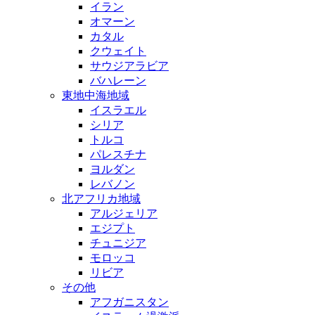
イラン
オマーン
カタル
クウェイト
サウジアラビア
バハレーン
東地中海地域
イスラエル
シリア
トルコ
パレスチナ
ヨルダン
レバノン
北アフリカ地域
アルジェリア
エジプト
チュニジア
モロッコ
リビア
その他
アフガニスタン