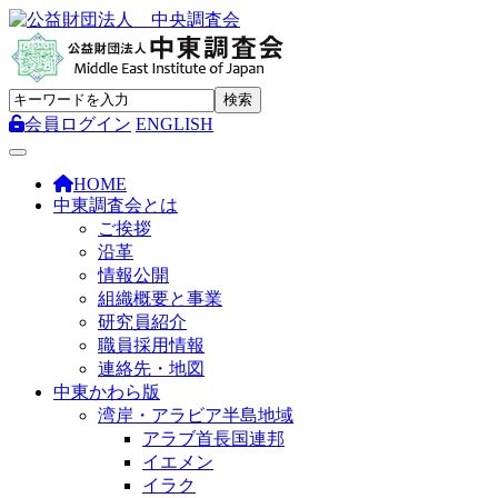
会員ログイン
ENGLISH
Toggle navigation
HOME
中東調査会とは
ご挨拶
沿革
情報公開
組織概要と事業
研究員紹介
職員採用情報
連絡先・地図
中東かわら版
湾岸・アラビア半島地域
アラブ首長国連邦
イエメン
イラク