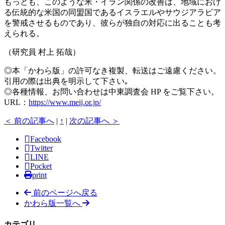
もっとも、このような米・イラン関係の改善は、地域におけ
る伝統的な米国の同盟国であるイスラエルやサウジアラビア
を警戒させるものであり、彼らが独自の対応に出ることも考
えられる。
（研究員 村上 拓哉）
◎本「かわら版」の許可なき複製、転送はご遠慮ください。
引用の際は出典を明示して下さい｡
◎各種情報、お問い合わせは中東調査会 HP をご覧下さい。
URL：
https://www.meij.or.jp/
＜ 前の記事へ
|
↑
|
次の記事へ ＞
Facebook
Twitter
LINE
Pocket
print
前のページへ戻る
かわら版一覧へ
カテゴリ