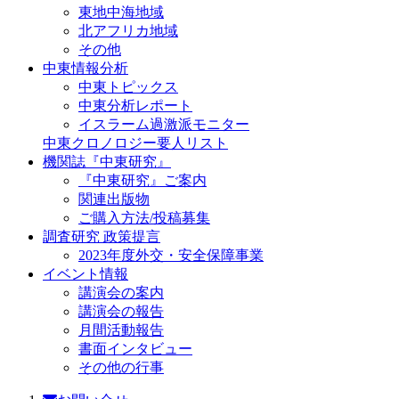
東地中海地域
北アフリカ地域
その他
中東情報分析
中東トピックス
中東分析レポート
イスラーム過激派モニター
中東クロノロジー要人リスト
機関誌『中東研究』
『中東研究』ご案内
関連出版物
ご購入方法/投稿募集
調査研究 政策提言
2023年度外交・安全保障事業
イベント情報
講演会の案内
講演会の報告
月間活動報告
書面インタビュー
その他の行事