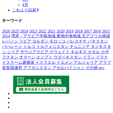
4月
これより以前
キーワード
2026
2025
2024
2023
2022
2021
2020
2019
2018
2017
2016
2015
2014
湾岸・アラビア半島地域
東地中海地域
北アフリカ地域
レバノン
リビア
ヨルダン
モロッコ
パレスチナ
パキスタン
バハレーン
トルコ
トルクメニスタン
チュニジア
タジキスタ
ン
シリア
サウジアラビア
クウェイト
キルギス
カタル
カザ
フスタン
オマーン
エジプト
ウズベキスタン
イラン
イラク
イスラーム過激派
イスラエル
イエメン
アルジェリア
アラブ
首長国連邦
アフガニスタン
アゼルバイジャン
その他
gcc