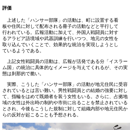
評価
上述した「ハンサー部隊」の活動は、町に設置する看
板や住民に対して配布される冊子の活動などと平行して
行われている。広報活動に加えて、外国人戦闘員に対す
るアラビア語境域や武器訓練を行いつつ、地元の女性を
取り込んでいくことで、効果的な統治を実現しようとし
ているようである。
上記女性戦闘員の活動は、広報が活発である分「イスラー
ム国」の統治に具体的なイメージを与えてくれるが、その実
態は刹那的で脆い。
実際、こうした「ハンサー部隊」の活動が地元住民に受容
されているとは言い難い。男性戦闘員との結婚の強要に対し
て、指輪をはめて既婚者を装う女性もいる。さらに、占拠地
域の女性は外出時の制約や市街に出ることを禁止されている
とされ、今後もこうした規制に対して組織内部や地元住民か
らの反対が起こることも予想される。