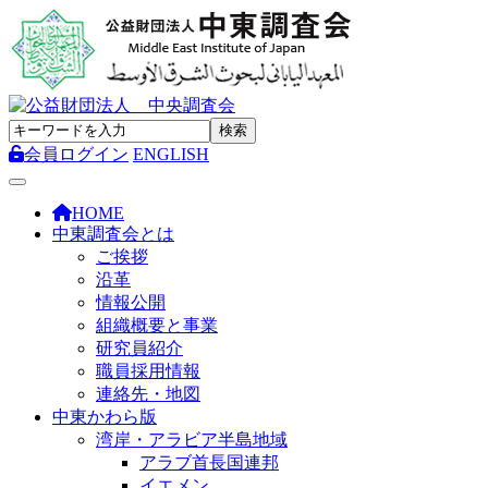
会員ログイン
ENGLISH
Toggle navigation
HOME
中東調査会とは
ご挨拶
沿革
情報公開
組織概要と事業
研究員紹介
職員採用情報
連絡先・地図
中東かわら版
湾岸・アラビア半島地域
アラブ首長国連邦
イエメン