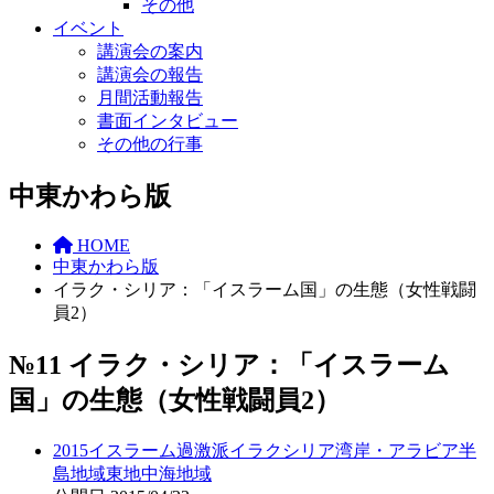
その他
イベント
講演会の案内
講演会の報告
月間活動報告
書面インタビュー
その他の行事
中東かわら版
HOME
中東かわら版
イラク・シリア：「イスラーム国」の生態（女性戦闘
員2）
№11 イラク・シリア：「イスラーム
国」の生態（女性戦闘員2）
2015
イスラーム過激派
イラク
シリア
湾岸・アラビア半
島地域
東地中海地域