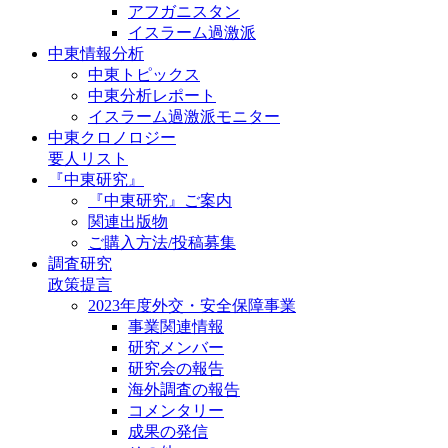
アフガニスタン
イスラーム過激派
中東情報分析
中東トピックス
中東分析レポート
イスラーム過激派モニター
中東クロノロジー
要人リスト
『中東研究』
『中東研究』ご案内
関連出版物
ご購入方法/投稿募集
調査研究
政策提言
2023年度外交・安全保障事業
事業関連情報
研究メンバー
研究会の報告
海外調査の報告
コメンタリー
成果の発信