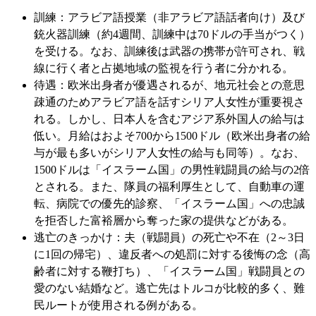
訓練：アラビア語授業（非アラビア語話者向け）及び
銃火器訓練（約4週間、訓練中は70ドルの手当がつく）
を受ける。なお、訓練後は武器の携帯が許可され、戦
線に行く者と占拠地域の監視を行う者に分かれる。
待遇：欧米出身者が優遇されるが、地元社会との意思
疎通のためアラビア語を話すシリア人女性が重要視さ
れる。しかし、日本人を含むアジア系外国人の給与は
低い。月給はおよそ700から1500ドル（欧米出身者の給
与が最も多いがシリア人女性の給与も同等）。なお、
1500ドルは「イスラーム国」の男性戦闘員の給与の2倍
とされる。また、隊員の福利厚生として、自動車の運
転、病院での優先的診察、「イスラーム国」への忠誠
を拒否した富裕層から奪った家の提供などがある。
逃亡のきっかけ：夫（戦闘員）の死亡や不在（2～3日
に1回の帰宅）、違反者への処罰に対する後悔の念（高
齢者に対する鞭打ち）、「イスラーム国」戦闘員との
愛のない結婚など。逃亡先はトルコが比較的多く、難
民ルートが使用される例がある。