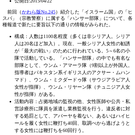
公開日:2015/04/22
前回（
かわら版No.245
）紹介した「イスラーム国」の「ヒ
スバ」（宗教警察）に属する「ハンサー部隊」について、各
種報道で新たに要旨以下の通りの情報がみられた。
構成：人数は1100名程度（多くは非シリア人。シリア
人は20名ほど加入）。現在、一般シリア人女性の勧誘
が「最大の戦い」のために行われている。5～6名の小
隊で活動している。「ハンサー部隊」の中でも有名な
部隊として、ウンム・アマーラ隊（9割以上が外国人。
指導者はパキスタン系イギリス人のアクサー・ムハン
マド）、ウンム・ミクダードゥ隊（サウジアラビア人
女性が指揮）、ウンム・リヤーン隊（チュニジア人女
性が指揮）がある。
活動内容：占拠地域の監視の他、女性医師や公共・私
営診療所に隊員を派遣し業務監視を行う。違反者に対
する処罰として、アバーヤを着ない、あるいはハイヒ
ールを履く女性に鞭打ち40回、取調べから逃げようと
する女性には鞭打ちを60回行う。