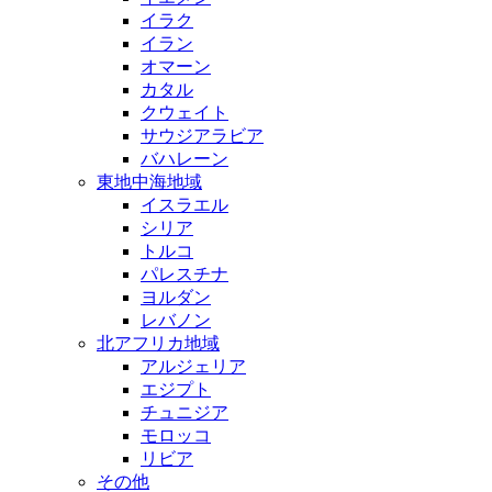
イラク
イラン
オマーン
カタル
クウェイト
サウジアラビア
バハレーン
東地中海地域
イスラエル
シリア
トルコ
パレスチナ
ヨルダン
レバノン
北アフリカ地域
アルジェリア
エジプト
チュニジア
モロッコ
リビア
その他