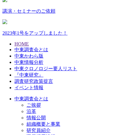
講演・セミナーのご依頼
2023年1号をアップしました！
HOME
中東調査会とは
中東かわら版
中東情報分析
中東クロノロジー要人リスト
『中東研究』
調査研究政策提言
イベント情報
中東調査会とは
ご挨拶
沿革
情報公開
組織概要と事業
研究員紹介