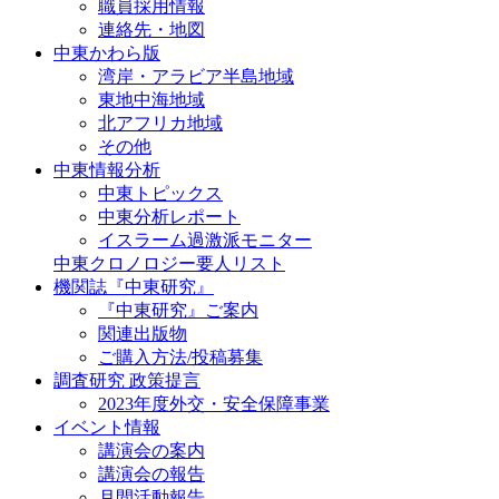
職員採用情報
連絡先・地図
中東かわら版
湾岸・アラビア半島地域
東地中海地域
北アフリカ地域
その他
中東情報分析
中東トピックス
中東分析レポート
イスラーム過激派モニター
中東クロノロジー要人リスト
機関誌『中東研究』
『中東研究』ご案内
関連出版物
ご購入方法/投稿募集
調査研究 政策提言
2023年度外交・安全保障事業
イベント情報
講演会の案内
講演会の報告
月間活動報告