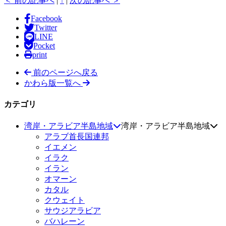
＜ 前の記事へ
|
↑
|
次の記事へ ＞
Facebook
Twitter
LINE
Pocket
print
前のページへ戻る
かわら版一覧へ
カテゴリ
湾岸・アラビア半島地域
湾岸・アラビア半島地域
アラブ首長国連邦
イエメン
イラク
イラン
オマーン
カタル
クウェイト
サウジアラビア
バハレーン