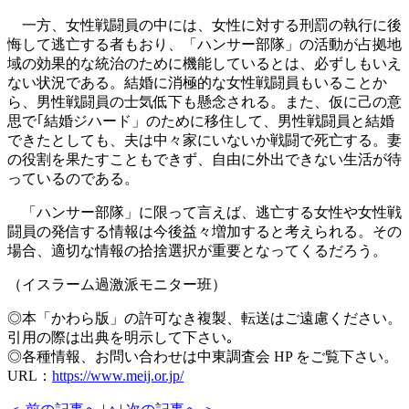
一方、女性戦闘員の中には、女性に対する刑罰の執行に後
悔して逃亡する者もおり、「ハンサー部隊」の活動が占拠地
域の効果的な統治のために機能しているとは、必ずしもいえ
ない状況である。結婚に消極的な女性戦闘員もいることか
ら、男性戦闘員の士気低下も懸念される。また、仮に己の意
思で｢結婚ジハード」のために移住して、男性戦闘員と結婚
できたとしても、夫は中々家にいないか戦闘で死亡する。妻
の役割を果たすこともできず、自由に外出できない生活が待
っているのである。
「ハンサー部隊」に限って言えば、逃亡する女性や女性戦
闘員の発信する情報は今後益々増加すると考えられる。その
場合、適切な情報の拾捨選択が重要となってくるだろう。
（イスラーム過激派モニター班）
◎本「かわら版」の許可なき複製、転送はご遠慮ください。
引用の際は出典を明示して下さい｡
◎各種情報、お問い合わせは中東調査会 HP をご覧下さい。
URL：
https://www.meij.or.jp/