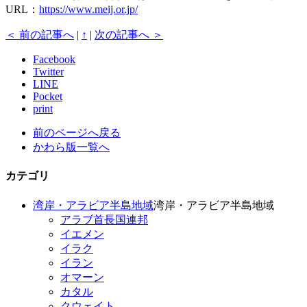
URL：
https://www.meij.or.jp/
＜ 前の記事へ
|
↑
|
次の記事へ ＞
Facebook
Twitter
LINE
Pocket
print
前のページへ戻る
かわら版一覧へ
カテゴリ
湾岸・アラビア半島地域
湾岸・アラビア半島地域
アラブ首長国連邦
イエメン
イラク
イラン
オマーン
カタル
クウェイト