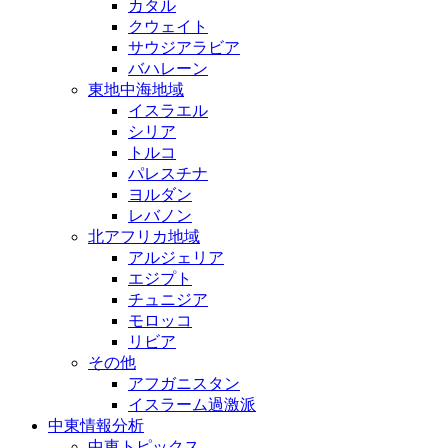
カタル
クウェイト
サウジアラビア
バハレーン
東地中海地域
イスラエル
シリア
トルコ
パレスチナ
ヨルダン
レバノン
北アフリカ地域
アルジェリア
エジプト
チュニジア
モロッコ
リビア
その他
アフガニスタン
イスラーム過激派
中東情報分析
中東トピックス