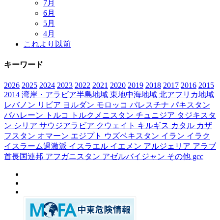
7月
6月
5月
4月
これより以前
キーワード
2026
2025
2024
2023
2022
2021
2020
2019
2018
2017
2016
2015
2014
湾岸・アラビア半島地域
東地中海地域
北アフリカ地域
レバノン
リビア
ヨルダン
モロッコ
パレスチナ
パキスタン
バハレーン
トルコ
トルクメニスタン
チュニジア
タジキスタ
ン
シリア
サウジアラビア
クウェイト
キルギス
カタル
カザ
フスタン
オマーン
エジプト
ウズベキスタン
イラン
イラク
イスラーム過激派
イスラエル
イエメン
アルジェリア
アラブ
首長国連邦
アフガニスタン
アゼルバイジャン
その他
gcc