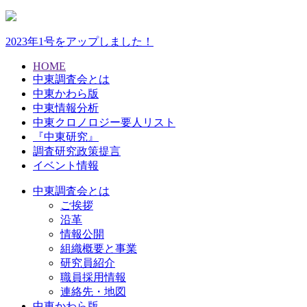
2023年1号をアップしました！
HOME
中東調査会とは
中東かわら版
中東情報分析
中東クロノロジー要人リスト
『中東研究』
調査研究政策提言
イベント情報
中東調査会とは
ご挨拶
沿革
情報公開
組織概要と事業
研究員紹介
職員採用情報
連絡先・地図
中東かわら版