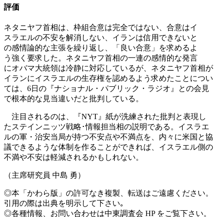
評価
ネタニヤフ首相は、枠組合意は完全ではない、合意はイ
スラエルの不安を解消しない、イランは信用できないと
の感情論的な主張を繰り返し、「良い合意」を求めるよ
う強く要求した。ネタニヤフ首相の一連の感情的な発言
にオバマ大統領は冷静に対応しているが、ネタニヤフ首相が
イランにイスラエルの生存権を認めるよう求めたことについ
ては、6日の『ナショナル・パブリック・ラジオ』との会見
で根本的な見当違いだと批判している。
注目されるのは、『NYT』紙が洗練された批判と表現し
たステインニッツ戦略･情報担当相の説明である。イスラエ
ルの軍・治安当局が持つ不安点や不満点を、内々に米国と協
議できるような体制を作ることができれば、イスラエル側の
不満や不安は軽減されるかもしれない。
（主席研究員 中島 勇）
◎本「かわら版」の許可なき複製、転送はご遠慮ください。
引用の際は出典を明示して下さい｡
◎各種情報、お問い合わせは中東調査会 HP をご覧下さい。