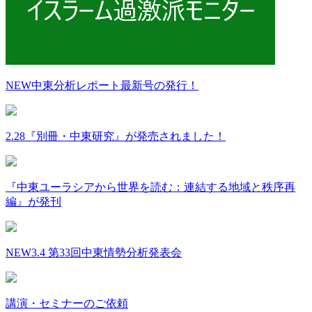
NEW
中東分析レポート最新号の発行！
2.28『別冊・中東研究』が発売されました！
『中東ユーラシアから世界を読む：連結する地域と秩序再
編』が発刊
NEW
3.4 第33回中東情勢分析発表会
講演・セミナーのご依頼