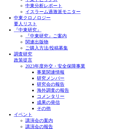
中東分析レポート
イスラーム過激派モニター
中東クロノロジー
要人リスト
『中東研究』
『中東研究』ご案内
関連出版物
ご購入方法/投稿募集
調査研究
政策提言
2023年度外交・安全保障事業
事業関連情報
研究メンバー
研究会の報告
海外調査の報告
コメンタリー
成果の発信
その他
イベント
講演会の案内
講演会の報告