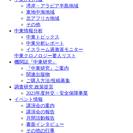
湾岸・アラビア半島地域
東地中海地域
北アフリカ地域
その他
中東情報分析
中東トピックス
中東分析レポート
イスラーム過激派モニター
中東クロノロジー要人リスト
機関誌『中東研究』
『中東研究』ご案内
関連出版物
ご購入方法/投稿募集
調査研究 政策提言
2023年度外交・安全保障事業
イベント情報
講演会の案内
講演会の報告
月間活動報告
書面インタビュー
その他の行事