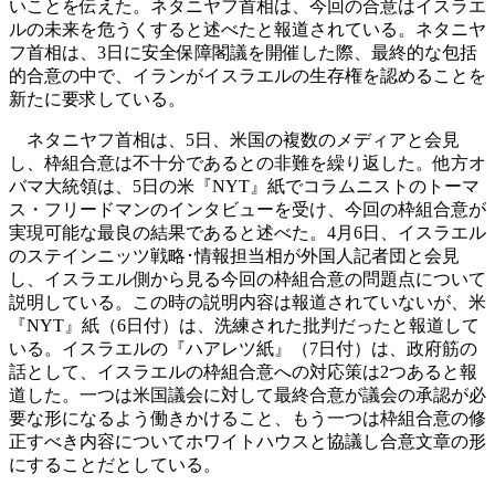
いことを伝えた。ネタニヤフ首相は、今回の合意はイスラエ
ルの未来を危うくすると述べたと報道されている。ネタニヤ
フ首相は、3日に安全保障閣議を開催した際、最終的な包括
的合意の中で、イランがイスラエルの生存権を認めることを
新たに要求している。
ネタニヤフ首相は、5日、米国の複数のメディアと会見
し、枠組合意は不十分であるとの非難を繰り返した。他方オ
バマ大統領は、5日の米『NYT』紙でコラムニストのトーマ
ス・フリードマンのインタビューを受け、今回の枠組合意が
実現可能な最良の結果であると述べた。4月6日、イスラエル
のステインニッツ戦略･情報担当相が外国人記者団と会見
し、イスラエル側から見る今回の枠組合意の問題点について
説明している。この時の説明内容は報道されていないが、米
『NYT』紙（6日付）は、洗練された批判だったと報道して
いる。イスラエルの『ハアレツ紙』（7日付）は、政府筋の
話として、イスラエルの枠組合意への対応策は2つあると報
道した。一つは米国議会に対して最終合意が議会の承認が必
要な形になるよう働きかけること、もう一つは枠組合意の修
正すべき内容についてホワイトハウスと協議し合意文章の形
にすることだとしている。