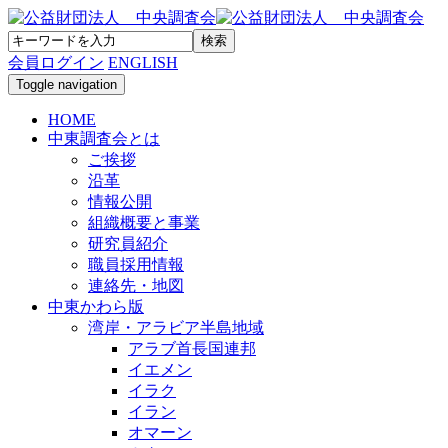
会員ログイン
ENGLISH
Toggle navigation
HOME
中東調査会とは
ご挨拶
沿革
情報公開
組織概要と事業
研究員紹介
職員採用情報
連絡先・地図
中東かわら版
湾岸・アラビア半島地域
アラブ首長国連邦
イエメン
イラク
イラン
オマーン