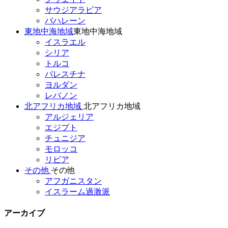
サウジアラビア
バハレーン
東地中海地域
東地中海地域
イスラエル
シリア
トルコ
パレスチナ
ヨルダン
レバノン
北アフリカ地域
北アフリカ地域
アルジェリア
エジプト
チュニジア
モロッコ
リビア
その他
その他
アフガニスタン
イスラーム過激派
アーカイブ