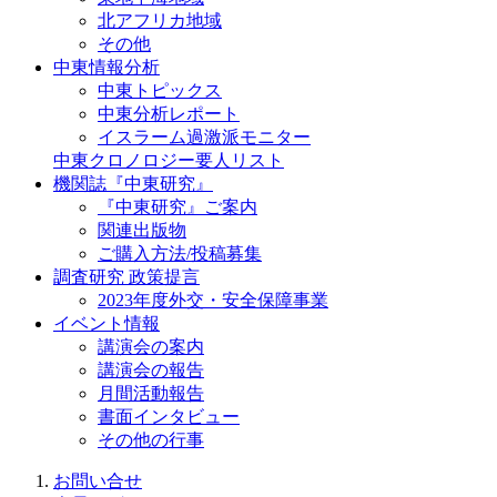
北アフリカ地域
その他
中東情報分析
中東トピックス
中東分析レポート
イスラーム過激派モニター
中東クロノロジー要人リスト
機関誌『中東研究』
『中東研究』ご案内
関連出版物
ご購入方法/投稿募集
調査研究 政策提言
2023年度外交・安全保障事業
イベント情報
講演会の案内
講演会の報告
月間活動報告
書面インタビュー
その他の行事
お問い合せ