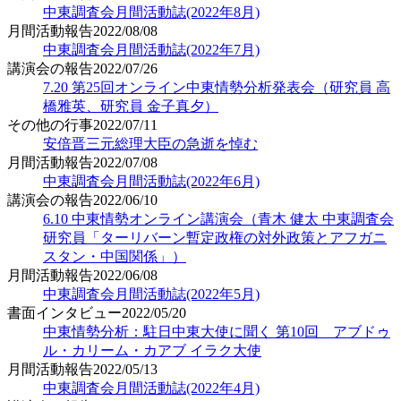
中東調査会月間活動誌(2022年8月)
月間活動報告
2022/08/08
中東調査会月間活動誌(2022年7月)
講演会の報告
2022/07/26
7.20 第25回オンライン中東情勢分析発表会（研究員 高
橋雅英、研究員 金子真夕）
その他の行事
2022/07/11
安倍晋三元総理大臣の急逝を悼む
月間活動報告
2022/07/08
中東調査会月間活動誌(2022年6月)
講演会の報告
2022/06/10
6.10 中東情勢オンライン講演会（青木 健太 中東調査会
研究員「ターリバーン暫定政権の対外政策とアフガニ
スタン・中国関係」）
月間活動報告
2022/06/08
中東調査会月間活動誌(2022年5月)
書面インタビュー
2022/05/20
中東情勢分析：駐日中東大使に聞く 第10回 アブドゥ
ル・カリーム・カアブ イラク大使
月間活動報告
2022/05/13
中東調査会月間活動誌(2022年4月)