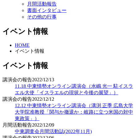
月間活動報告
書面インタビュー
その他の行事
イベント情報
HOME
イベント情報
イベント情報
講演会の報告
2022/12/13
11.18 中東情勢オンライン講演会（水嶋 光一 駐イスラ
エル大使「イスラエルの現状と今後の展望」）
講演会の報告
2022/12/12
12.12 中東情勢オンライン講演会（溝渕 正季 広島大学
大学院准教授「関与か撤退か：岐路に立つ米国の対中
東政策」）
月間活動報告
2022/12/09
中東調査会月間活動誌(2022年11月)
講演会の報告
2022/12/06