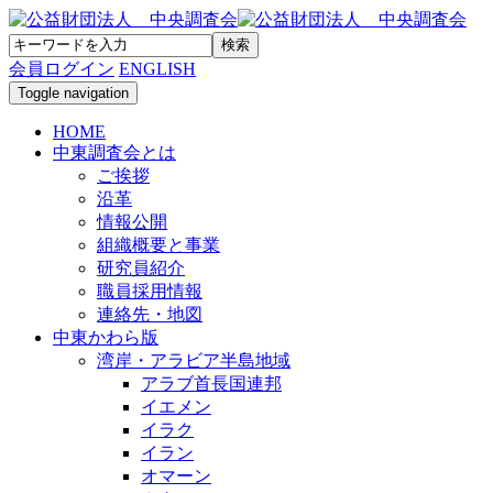
会員ログイン
ENGLISH
Toggle navigation
HOME
中東調査会とは
ご挨拶
沿革
情報公開
組織概要と事業
研究員紹介
職員採用情報
連絡先・地図
中東かわら版
湾岸・アラビア半島地域
アラブ首長国連邦
イエメン
イラク
イラン
オマーン