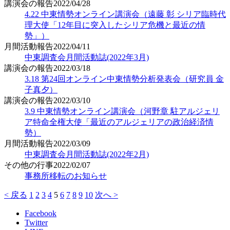
講演会の報告
2022/04/28
4.22 中東情勢オンライン講演会（遠藤 彰 シリア臨時代
理大使「12年目に突入したシリア危機と最近の情
勢」）
月間活動報告
2022/04/11
中東調査会月間活動誌(2022年3月)
講演会の報告
2022/03/18
3.18 第24回オンライン中東情勢分析発表会（研究員 金
子真夕）
講演会の報告
2022/03/10
3.9 中東情勢オンライン講演会（河野章 駐アルジェリ
ア特命全権大使「最近のアルジェリアの政治経済情
勢）
月間活動報告
2022/03/09
中東調査会月間活動誌(2022年2月)
その他の行事
2022/02/07
事務所移転のお知らせ
< 戻る
1
2
3
4
5
6
7
8
9
10
次へ >
Facebook
Twitter