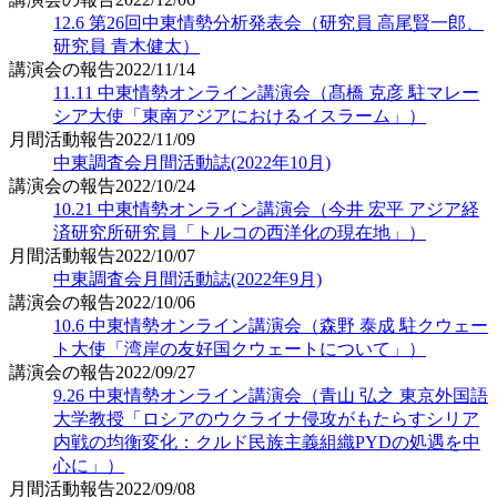
12.6 第26回中東情勢分析発表会（研究員 高尾賢一郎、
研究員 青木健太）
講演会の報告
2022/11/14
11.11 中東情勢オンライン講演会（髙橋 克彦 駐マレー
シア大使「東南アジアにおけるイスラーム」）
月間活動報告
2022/11/09
中東調査会月間活動誌(2022年10月)
講演会の報告
2022/10/24
10.21 中東情勢オンライン講演会（今井 宏平 アジア経
済研究所研究員「トルコの西洋化の現在地」）
月間活動報告
2022/10/07
中東調査会月間活動誌(2022年9月)
講演会の報告
2022/10/06
10.6 中東情勢オンライン講演会（森野 泰成 駐クウェー
ト大使「湾岸の友好国クウェートについて」）
講演会の報告
2022/09/27
9.26 中東情勢オンライン講演会（青山 弘之 東京外国語
大学教授「ロシアのウクライナ侵攻がもたらすシリア
内戦の均衡変化：クルド民族主義組織PYDの処遇を中
心に」）
月間活動報告
2022/09/08