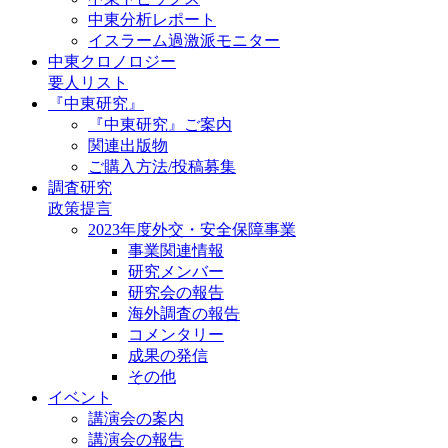
中東分析レポート
イスラーム過激派モニター
中東クロノロジー
要人リスト
『中東研究』
『中東研究』ご案内
関連出版物
ご購入方法/投稿募集
調査研究
政策提言
2023年度外交・安全保障事業
事業関連情報
研究メンバー
研究会の報告
海外調査の報告
コメンタリー
成果の発信
その他
イベント
講演会の案内
講演会の報告