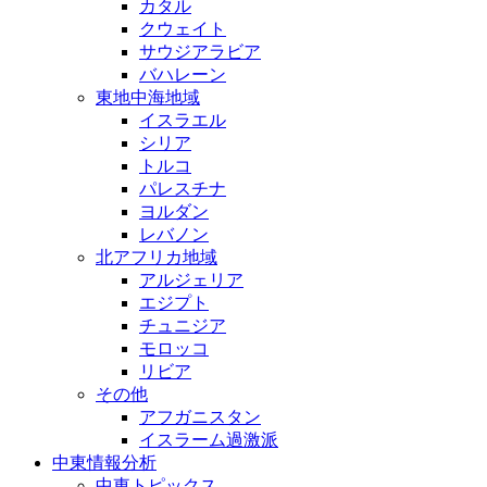
カタル
クウェイト
サウジアラビア
バハレーン
東地中海地域
イスラエル
シリア
トルコ
パレスチナ
ヨルダン
レバノン
北アフリカ地域
アルジェリア
エジプト
チュニジア
モロッコ
リビア
その他
アフガニスタン
イスラーム過激派
中東情報分析
中東トピックス