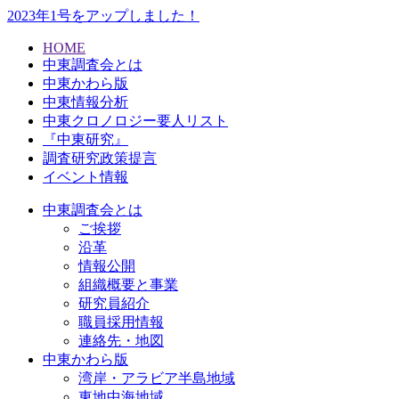
2023年1号をアップしました！
HOME
中東調査会とは
中東かわら版
中東情報分析
中東クロノロジー要人リスト
『中東研究』
調査研究政策提言
イベント情報
中東調査会とは
ご挨拶
沿革
情報公開
組織概要と事業
研究員紹介
職員採用情報
連絡先・地図
中東かわら版
湾岸・アラビア半島地域
東地中海地域