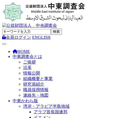
会員ログイン
ENGLISH
Toggle navigation
HOME
中東調査会とは
ご挨拶
沿革
情報公開
組織概要と事業
研究員紹介
職員採用情報
連絡先・地図
中東かわら版
湾岸・アラビア半島地域
アラブ首長国連邦
イエメン