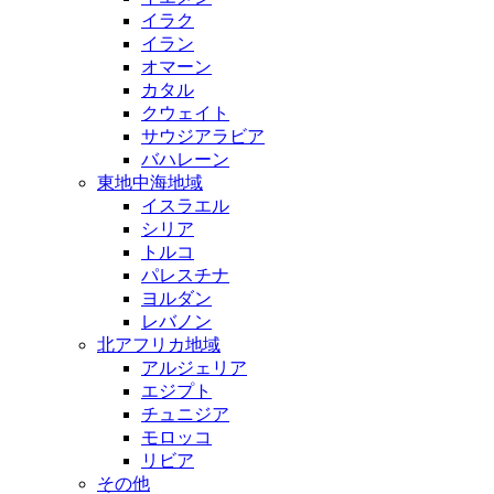
イラク
イラン
オマーン
カタル
クウェイト
サウジアラビア
バハレーン
東地中海地域
イスラエル
シリア
トルコ
パレスチナ
ヨルダン
レバノン
北アフリカ地域
アルジェリア
エジプト
チュニジア
モロッコ
リビア
その他