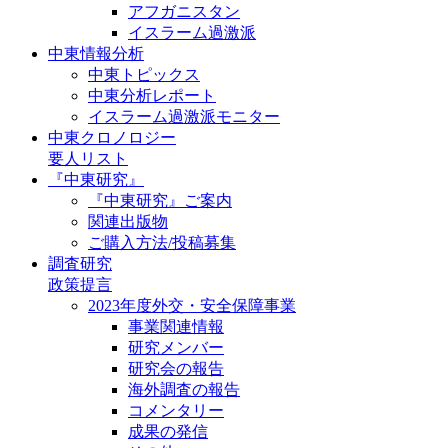
アフガニスタン
イスラーム過激派
中東情報分析
中東トピックス
中東分析レポート
イスラーム過激派モニター
中東クロノロジー
要人リスト
『中東研究』
『中東研究』ご案内
関連出版物
ご購入方法/投稿募集
調査研究
政策提言
2023年度外交・安全保障事業
事業関連情報
研究メンバー
研究会の報告
海外調査の報告
コメンタリー
成果の発信