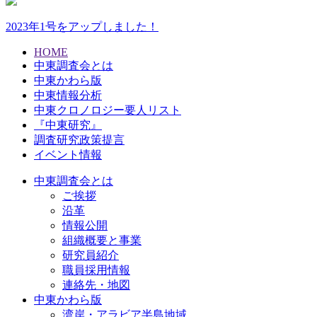
2023年1号をアップしました！
HOME
中東調査会とは
中東かわら版
中東情報分析
中東クロノロジー要人リスト
『中東研究』
調査研究政策提言
イベント情報
中東調査会とは
ご挨拶
沿革
情報公開
組織概要と事業
研究員紹介
職員採用情報
連絡先・地図
中東かわら版
湾岸・アラビア半島地域