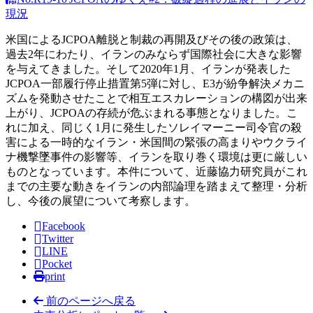
現況
米国によるJCPOA離脱と制裁の再開及びその後の政策は、
過去2年にわたり、イランのみならず国際社会に大きな影響
を与えてきました。そして2020年1月、イランが発表した
JCPOA一部履行停止措置第5弾に対し、E3が紛争解決メカニ
ズムを発動させたことで相互エスカレーションの構図が出来
上がり、JCPOAの存続が危ぶまれる事態となりました。こ
れに加え、同じく1月に発生したソレイマーニー司令官の殺
害による一時的なイラン・米国間の緊張の高まりやウクライ
ナ機撃墜事件の影響等、イランを取り巻く環境は更に厳しい
ものとなっています。本件について、近藤協力研究員がこれ
までの主要な動きをイランの内部論理を踏まえて整理・分析
し、今後の展望について考察します。
Facebook
Twitter
LINE
Pocket
print
前のページへ戻る