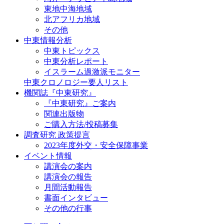
東地中海地域
北アフリカ地域
その他
中東情報分析
中東トピックス
中東分析レポート
イスラーム過激派モニター
中東クロノロジー要人リスト
機関誌『中東研究』
『中東研究』ご案内
関連出版物
ご購入方法/投稿募集
調査研究 政策提言
2023年度外交・安全保障事業
イベント情報
講演会の案内
講演会の報告
月間活動報告
書面インタビュー
その他の行事