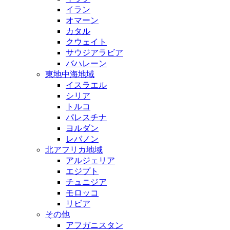
イラン
オマーン
カタル
クウェイト
サウジアラビア
バハレーン
東地中海地域
イスラエル
シリア
トルコ
パレスチナ
ヨルダン
レバノン
北アフリカ地域
アルジェリア
エジプト
チュニジア
モロッコ
リビア
その他
アフガニスタン