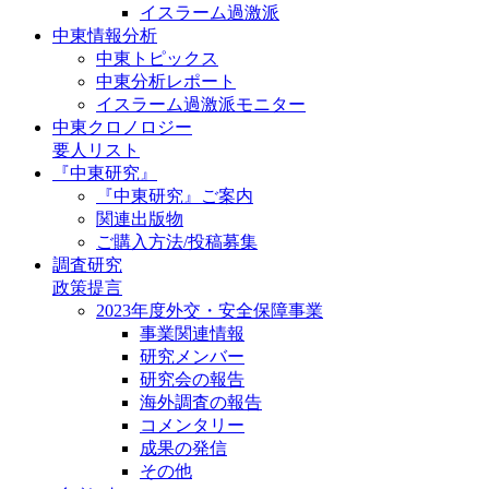
イスラーム過激派
中東情報分析
中東トピックス
中東分析レポート
イスラーム過激派モニター
中東クロノロジー
要人リスト
『中東研究』
『中東研究』ご案内
関連出版物
ご購入方法/投稿募集
調査研究
政策提言
2023年度外交・安全保障事業
事業関連情報
研究メンバー
研究会の報告
海外調査の報告
コメンタリー
成果の発信
その他