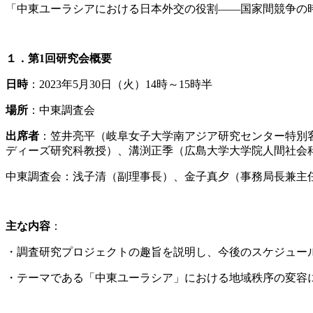
「中東ユーラシアにおける日本外交の役割――国家間競争の
１．第
1
回研究会概要
日時
：2023年5月30日（火）14時～15時半
場所
：中東調査会
出席者
：笠井亮平（岐阜女子大学南アジア研究センター特別
ディーズ研究科教授）、溝渕正季（広島大学大学院人間社会
中東調査会：浅子清（副理事長）、金子真夕（事務局長兼主
主な内容
：
・調査研究プロジェクトの趣旨を説明し、今後のスケジュー
・テーマである「中東ユーラシア」における地域秩序の変容