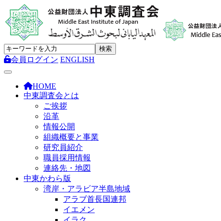
会員ログイン
ENGLISH
Toggle navigation
HOME
中東調査会とは
ご挨拶
沿革
情報公開
組織概要と事業
研究員紹介
職員採用情報
連絡先・地図
中東かわら版
湾岸・アラビア半島地域
アラブ首長国連邦
イエメン
イラク