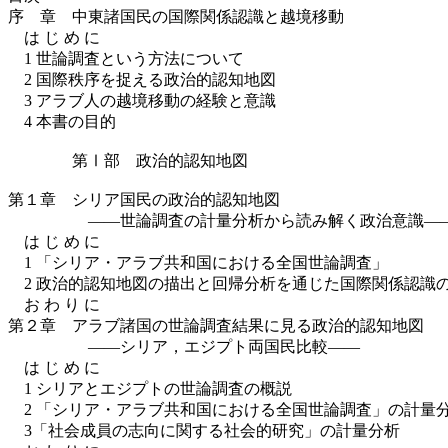
序 章 中東諸国民の国際関係認識と越境移動
は じ め に
1 世論調査という方法について
2 国際秩序を捉える政治的認知地図
3 アラブ人の越境移動の経験と意識
4 本書の目的
第Ⅰ部 政治的認知地図
第１章 シリア国民の政治的認知地図
――世論調査の計量分析から読み解く政治意識―
は じ め に
1 「シリア・アラブ共和国における全国世論調査」
2 政治的認知地図の描出と回帰分析を通じた国際関係認
お わ り に
第２章 アラブ諸国の世論調査結果に見る政治的認知地図
――シリア，エジプト両国民比較――
は じ め に
1 シリアとエジプトの世論調査の概説
2 「シリア・アラブ共和国における全国世論調査」の計量
3「社会成員の志向に関する社会的研究」の計量分析