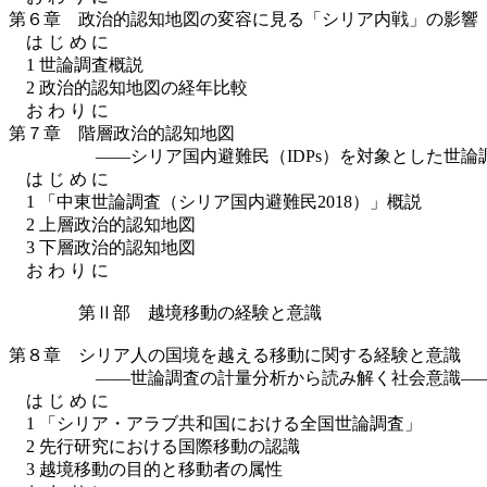
第６章 政治的認知地図の変容に見る「シリア内戦」の影響
は じ め に
1 世論調査概説
2 政治的認知地図の経年比較
お わ り に
第７章 階層政治的認知地図
――シリア国内避難民（IDPs）を対象とした世論調
は じ め に
1 「中東世論調査（シリア国内避難民2018）」概説
2 上層政治的認知地図
3 下層政治的認知地図
お わ り に
第Ⅱ部 越境移動の経験と意識
第８章 シリア人の国境を越える移動に関する経験と意識
――世論調査の計量分析から読み解く社会意識―
は じ め に
1 「シリア・アラブ共和国における全国世論調査」
2 先行研究における国際移動の認識
3 越境移動の目的と移動者の属性