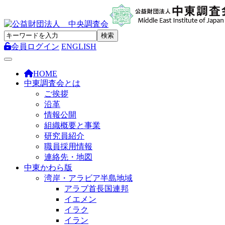
会員ログイン
ENGLISH
Toggle navigation
HOME
中東調査会とは
ご挨拶
沿革
情報公開
組織概要と事業
研究員紹介
職員採用情報
連絡先・地図
中東かわら版
湾岸・アラビア半島地域
アラブ首長国連邦
イエメン
イラク
イラン