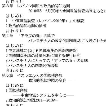
お わ り に
第３章 レバノン国民の政治的認知地図
――2010年5～6月実施の全国世論調査結果をもと
は じ め に
1 「中東世論調査（レバノン2010年）」の概説
2 政治的認知地図の描出
お わ り に
第４章 「アラブの春」の陰で
――パレスチナ人の政治的認知地図に反映された政
は じ め に
1 中東地域における国際秩序の理論的解釈
2 国際関係認識の計量分析に関する先行研究
3 パレスチナ人にとっての「アラブの春」の意味
4 パレスチナ人の国際関係認識
お わ り に
第５章 イスラエル人の国際秩序観
――政治的認知地図の変容――
は じ め に
1 国際秩序観
――中東地域システムを中心に――
2 政治的認知地図2011—2016年
お わ り に