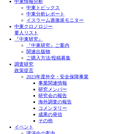
中東情報分析
中東トピックス
中東分析レポート
イスラーム過激派モニター
中東クロノロジー
要人リスト
『中東研究』
『中東研究』ご案内
関連出版物
ご購入方法/投稿募集
調査研究
政策提言
2023年度外交・安全保障事業
事業関連情報
研究メンバー
研究会の報告
海外調査の報告
コメンタリー
成果の発信
その他
イベント
講演会の案内