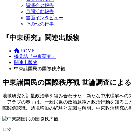
講演会の報告
月間活動報告
書面インタビュー
その他の行事
『中東研究』関連出版物
HOME
機関誌『中東研究』
関連出版物
中東諸国民の国際秩序観
中東諸国民の国際秩序観 世論調査によ
地域研究と計量政治学を組み合わせた、新たな中東理解への
「アラブの春」は、一般民衆の政治意識と政治行動を知るこ
際関係認識、越境移動の経験と意識を解明。中東政治研究の
目次