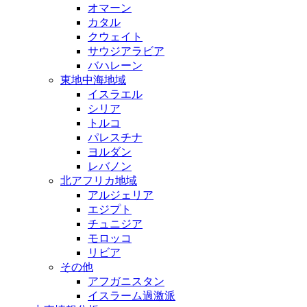
オマーン
カタル
クウェイト
サウジアラビア
バハレーン
東地中海地域
イスラエル
シリア
トルコ
パレスチナ
ヨルダン
レバノン
北アフリカ地域
アルジェリア
エジプト
チュニジア
モロッコ
リビア
その他
アフガニスタン
イスラーム過激派