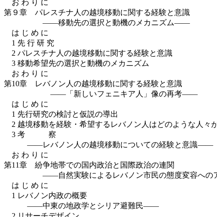
お わ り に
第９章 パレスチナ人の越境移動に関する経験と意識
――移動先の選択と動機のメカニズム――
は じ め に
1 先 行 研 究
2 パレスチナ人の越境移動に関する経験と意識
3 移動希望先の選択と動機のメカニズム
お わ り に
第10章 レバノン人の越境移動に関する経験と意識
――「新しいフェニキア人」像の再考――
は じ め に
1 先行研究の検討と仮説の導出
2 越境移動を経験・希望するレバノン人はどのような人々
3 考 察
――レバノン人の越境移動についての経験と意識――
お わ り に
第11章 紛争地帯での国内政治と国際政治の連関
――自然実験によるレバノン市民の態度変容へのア
は じ め に
1 レバノン内政の概要
――中東の地政学とシリア避難民――
2 リサーチデザイン