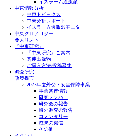
イスラーム過激派
中東情報分析
中東トピックス
中東分析レポート
イスラーム過激派モニター
中東クロノロジー
要人リスト
『中東研究』
『中東研究』ご案内
関連出版物
ご購入方法/投稿募集
調査研究
政策提言
2023年度外交・安全保障事業
事業関連情報
研究メンバー
研究会の報告
海外調査の報告
コメンタリー
成果の発信
その他
イベント