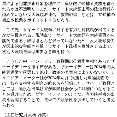
局による犯罪捜査対象を理由に、最終的に候補者資格を得ら
れるかは不透明だ。また、サイード大統領主導の政治行程を
認めていない反大統領派連合「救国戦線」などは、立候補の
擁立や投票をボイコットするだろう。
この先、サイード大統領に対する有力な対抗馬が出てくる
かが注目される。現時点で、サイード大統領を大統領職から
罷免できる手段はほとんど残っていないため、反大統領勢力
が民主的な手続きを通じてサイード政権を退陣させる上で、
次期大統領選挙は重要な意味を持つ。
こうした中、ベン・アリー政権期の公衆衛生相であったザ
ナーイディーを推す声がある。ザナーイディーは2014年の大
統領選挙で落選して以後、政治の表舞台に出ていないが、チ
ュニジア・メーター社が2024年4月に実施した世論調査で
は、彼を支持する割合が約10％を記録した。サイード政権と
しては、過度な出馬妨害が国際社会からの非難につながるこ
とを避けるため、ザナーイディーのような、有力候補者の出
馬を容認することで、選挙での競争性を演出していくと考え
られる。
（主任研究員 高橋 雅英）