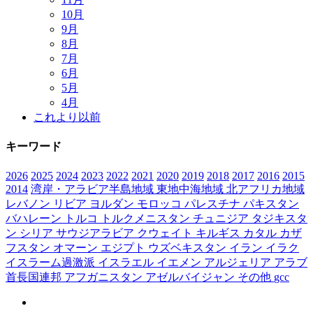
10月
9月
8月
7月
6月
5月
4月
これより以前
キーワード
2026
2025
2024
2023
2022
2021
2020
2019
2018
2017
2016
2015
2014
湾岸・アラビア半島地域
東地中海地域
北アフリカ地域
レバノン
リビア
ヨルダン
モロッコ
パレスチナ
パキスタン
バハレーン
トルコ
トルクメニスタン
チュニジア
タジキスタ
ン
シリア
サウジアラビア
クウェイト
キルギス
カタル
カザ
フスタン
オマーン
エジプト
ウズベキスタン
イラン
イラク
イスラーム過激派
イスラエル
イエメン
アルジェリア
アラブ
首長国連邦
アフガニスタン
アゼルバイジャン
その他
gcc