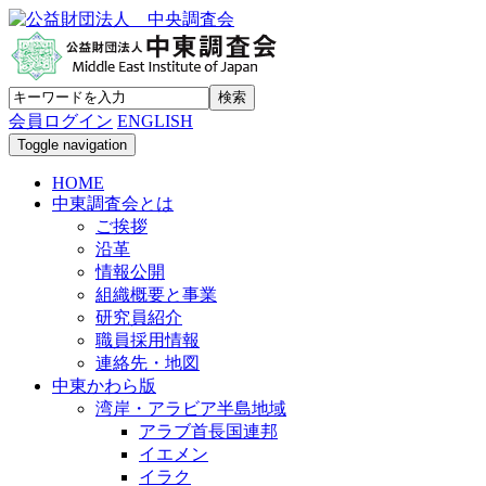
会員ログイン
ENGLISH
Toggle navigation
HOME
中東調査会とは
ご挨拶
沿革
情報公開
組織概要と事業
研究員紹介
職員採用情報
連絡先・地図
中東かわら版
湾岸・アラビア半島地域
アラブ首長国連邦
イエメン
イラク