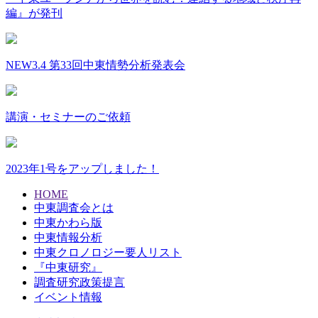
編』が発刊
NEW
3.4 第33回中東情勢分析発表会
講演・セミナーのご依頼
2023年1号をアップしました！
HOME
中東調査会とは
中東かわら版
中東情報分析
中東クロノロジー要人リスト
『中東研究』
調査研究政策提言
イベント情報