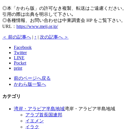
◎本「かわら版」の許可なき複製、転送はご遠慮ください。
引用の際は出典を明示して下さい｡
◎各種情報、お問い合わせは中東調査会 HP をご覧下さい。
URL：
https://www.meij.or.jp/
＜ 前の記事へ
|
↑
|
次の記事へ ＞
Facebook
Twitter
LINE
Pocket
print
前のページへ戻る
かわら版一覧へ
カテゴリ
湾岸・アラビア半島地域
湾岸・アラビア半島地域
アラブ首長国連邦
イエメン
イラク