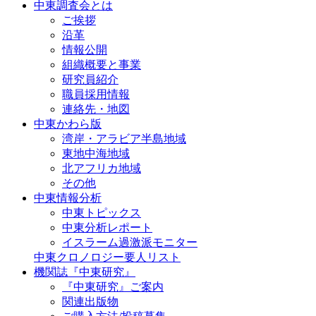
中東調査会とは
ご挨拶
沿革
情報公開
組織概要と事業
研究員紹介
職員採用情報
連絡先・地図
中東かわら版
湾岸・アラビア半島地域
東地中海地域
北アフリカ地域
その他
中東情報分析
中東トピックス
中東分析レポート
イスラーム過激派モニター
中東クロノロジー要人リスト
機関誌『中東研究』
『中東研究』ご案内
関連出版物