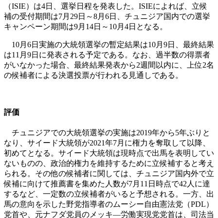
（ISIE）は4日、選挙日程を発表した。ISIEによれば、立候
補の受付期間は7月29日～8月6日、チュニジア国内での選挙
キャンペーン期間は9月14日～10月4日となる。
10月6日実施の大統領選挙の暫定結果は10月9日、最終結果
は11月9日に発表される予定である。なお、過半数の得票者
がいなかった場合、最終結果発表から2週間以内に、上位2名
の候補者による決選投票が行われる見通しである。
評価
チュニジアでの大統領選挙の実施は2019年から5年ぶりと
なり、サイード大統領が2021年7月に権力を奪取して以降、
初めてとなる。サイード大統領は現時点で出馬を表明してい
ないものの、政治的権力を維持するために立候補すると考え
られる。その他の候補者に関しては、チュニジア国内外で立
候補に向けて推薦書を集めた人数が7月11日時点で42人に達
するなど、一定数の立候補者がいると予想される。一方、出
馬の意向を示した野党指導者のムーシー自由憲法党（PDL）
党首や、元ナフダ党員のメッキ―労働実現党党首は、司法当