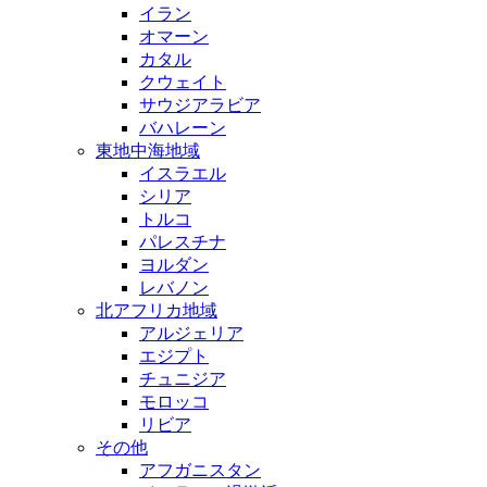
イラン
オマーン
カタル
クウェイト
サウジアラビア
バハレーン
東地中海地域
イスラエル
シリア
トルコ
パレスチナ
ヨルダン
レバノン
北アフリカ地域
アルジェリア
エジプト
チュニジア
モロッコ
リビア
その他
アフガニスタン