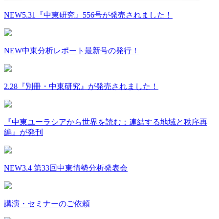
NEW
5.31『中東研究』556号が発売されました！
NEW
中東分析レポート最新号の発行！
2.28『別冊・中東研究』が発売されました！
『中東ユーラシアから世界を読む：連結する地域と秩序再
編』が発刊
NEW
3.4 第33回中東情勢分析発表会
講演・セミナーのご依頼