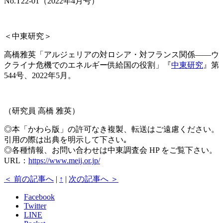
No.T22-01（2022年4月号）
＜中東研究＞
高橋雅英「アルジェリアの対ロシア・対フランス関係――ウ
クライナ危機でのエネルギー供給国の役割」『
中東研究
』第
544号、2022年5月。
（研究員 高橋 雅英）
◎本「かわら版」の許可なき複製、転送はご遠慮ください。
引用の際は出典を明示して下さい｡
◎各種情報、お問い合わせは中東調査会 HP をご覧下さい。
URL：
https://www.meij.or.jp/
＜ 前の記事へ
|
↑
|
次の記事へ ＞
Facebook
Twitter
LINE