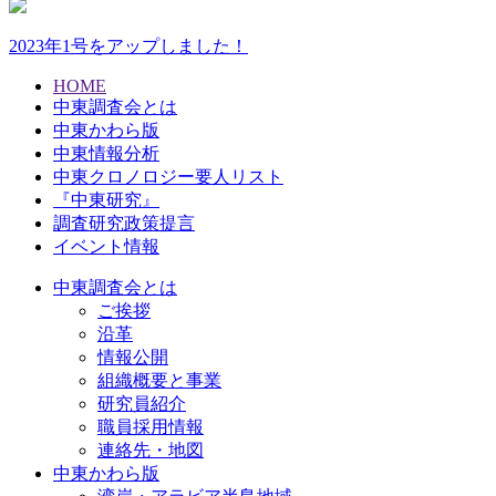
2023年1号をアップしました！
HOME
中東調査会とは
中東かわら版
中東情報分析
中東クロノロジー要人リスト
『中東研究』
調査研究政策提言
イベント情報
中東調査会とは
ご挨拶
沿革
情報公開
組織概要と事業
研究員紹介
職員採用情報
連絡先・地図
中東かわら版