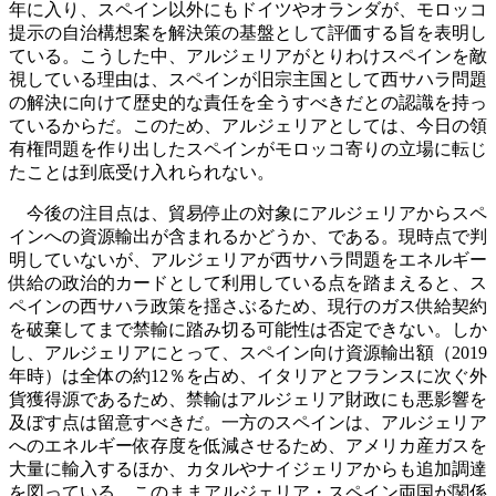
年に入り、スペイン以外にもドイツやオランダが、モロッコ
提示の自治構想案を解決策の基盤として評価する旨を表明し
ている。こうした中、アルジェリアがとりわけスペインを敵
視している理由は、スペインが旧宗主国として西サハラ問題
の解決に向けて歴史的な責任を全うすべきだとの認識を持っ
ているからだ。このため、アルジェリアとしては、今日の領
有権問題を作り出したスペインがモロッコ寄りの立場に転じ
たことは到底受け入れられない。
今後の注目点は、貿易停止の対象にアルジェリアからスペ
インへの資源輸出が含まれるかどうか、である。現時点で判
明していないが、アルジェリアが西サハラ問題をエネルギー
供給の政治的カードとして利用している点を踏まえると、ス
ペインの西サハラ政策を揺さぶるため、現行のガス供給契約
を破棄してまで禁輸に踏み切る可能性は否定できない。しか
し、アルジェリアにとって、スペイン向け資源輸出額（2019
年時）は全体の約12％を占め、イタリアとフランスに次ぐ外
貨獲得源であるため、禁輸はアルジェリア財政にも悪影響を
及ぼす点は留意すべきだ。一方のスペインは、アルジェリア
へのエネルギー依存度を低減させるため、アメリカ産ガスを
大量に輸入するほか、カタルやナイジェリアからも追加調達
を図っている。このままアルジェリア・スペイン両国が関係