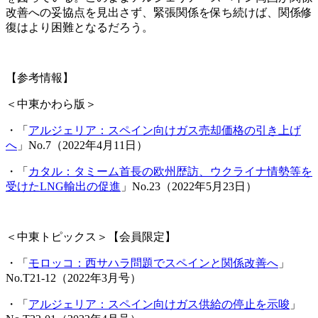
改善への妥協点を見出さず、緊張関係を保ち続けば、関係修
復はより困難となるだろう。
【参考情報】
＜中東かわら版＞
・「
アルジェリア：スペイン向けガス売却価格の引き上げ
へ
」No.7（2022年4月11日）
・「
カタル：タミーム首長の欧州歴訪、ウクライナ情勢等を
受けたLNG輸出の促進
」No.23（2022年5月23日）
＜中東トピックス＞【会員限定】
・「
モロッコ：西サハラ問題でスペインと関係改善へ
」
No.T21-12（2022年3月号）
・「
アルジェリア：スペイン向けガス供給の停止を示唆
」