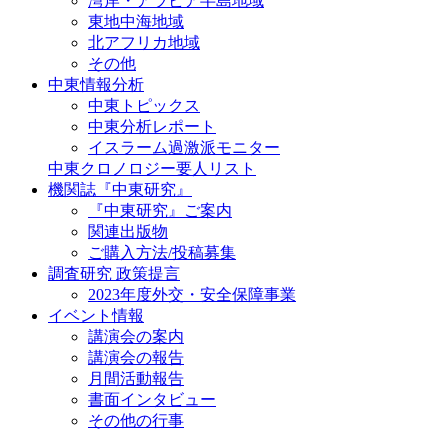
湾岸・アラビア半島地域
東地中海地域
北アフリカ地域
その他
中東情報分析
中東トピックス
中東分析レポート
イスラーム過激派モニター
中東クロノロジー要人リスト
機関誌『中東研究』
『中東研究』ご案内
関連出版物
ご購入方法/投稿募集
調査研究 政策提言
2023年度外交・安全保障事業
イベント情報
講演会の案内
講演会の報告
月間活動報告
書面インタビュー
その他の行事