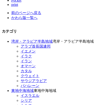
Pocket
print
前のページへ戻る
かわら版一覧へ
カテゴリ
湾岸・アラビア半島地域
湾岸・アラビア半島地域
アラブ首長国連邦
イエメン
イラク
イラン
オマーン
カタル
クウェイト
サウジアラビア
バハレーン
東地中海地域
東地中海地域
イスラエル
シリア