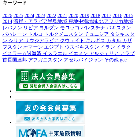
キーワード
2026
2025
2024
2023
2022
2021
2020
2019
2018
2017
2016
2015
2014
湾岸・アラビア半島地域
東地中海地域
北アフリカ地域
レバノン
リビア
ヨルダン
モロッコ
パレスチナ
パキスタン
バハレーン
トルコ
トルクメニスタン
チュニジア
タジキスタ
ン
シリア
サウジアラビア
クウェイト
キルギス
カタル
カザ
フスタン
オマーン
エジプト
ウズベキスタン
イラン
イラク
イスラーム過激派
イスラエル
イエメン
アルジェリア
アラブ
首長国連邦
アフガニスタン
アゼルバイジャン
その他
gcc