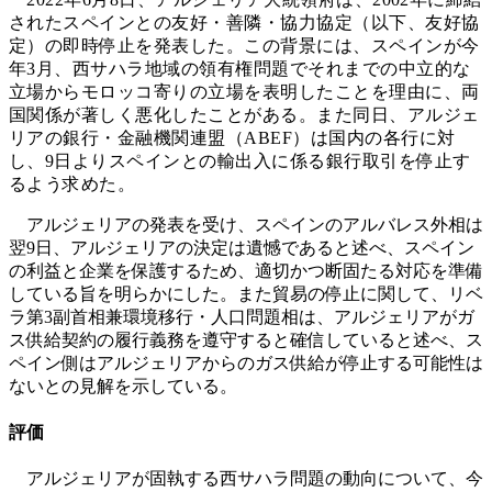
されたスペインとの友好・善隣・協力協定（以下、友好協
定）の即時停止を発表した。この背景には、スペインが今
年3月、西サハラ地域の領有権問題でそれまでの中立的な
立場からモロッコ寄りの立場を表明したことを理由に、両
国関係が著しく悪化したことがある。また同日、アルジェ
リアの銀行・金融機関連盟（ABEF）は国内の各行に対
し、9日よりスペインとの輸出入に係る銀行取引を停止す
るよう求めた。
アルジェリアの発表を受け、スペインのアルバレス外相は
翌9日、アルジェリアの決定は遺憾であると述べ、スペイン
の利益と企業を保護するため、適切かつ断固たる対応を準備
している旨を明らかにした。また貿易の停止に関して、リベ
ラ第3副首相兼環境移行・人口問題相は、アルジェリアがガ
ス供給契約の履行義務を遵守すると確信していると述べ、ス
ペイン側はアルジェリアからのガス供給が停止する可能性は
ないとの見解を示している。
評価
アルジェリアが固執する西サハラ問題の動向について、今