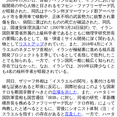
2020年11月27日、首都テヘラン市近郊で、イランにおける
核開発の中心人物と目されるモフセン・ファフリーザーデ氏
が暗殺された。同氏はテヘラン州ダマーヴァンド郡アーベサ
ルド市を乗用車で移動中、正体不明の武装勢力に銃撃され重
傷を負い、病院に運ばれたものの死亡が確認された。同氏
は、国連安保理決議1747（2007年3月24日採択）で、イラン
国防軍需省所属の上級科学者であるとともに物理学研究所長
の要職にあるとして、核・弾道ミサイル開発に深く関わる人
物として
リストアップ
されていた。また、2018年4月にイス
ラエルのネタニヤフ首相が、イランが極秘裏に進める核兵器
開発プロジェクトを主導しているとして名指しで批判したこ
とでも知られる。一方で、イラン国民一般に幅広く知られた
存在ではなかった。なお、イランでは、2010年以降少なくと
も4名の核科学者が暗殺されている。
同日、ザリーフ外相は「イスラエルの関与」を裏付ける明
確な証拠があると即座に反応し、国際社会はこのような国家
テロを断固非難すべきとの
立場を示した
。また、ハータミー
国防軍需相も国営通信『IRIB』に対し、同省の研究・革新機
構所長を務めるファフリーザーデ氏が「テロ作戦」によって
殉教したと述べるとともに、背後にシオニスト体制（注：イ
スラエルを指す）の存在があると
言及した
。一方で、ハータ