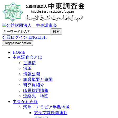
会員ログイン
ENGLISH
Toggle navigation
HOME
中東調査会とは
ご挨拶
沿革
情報公開
組織概要と事業
研究員紹介
職員採用情報
連絡先・地図
中東かわら版
湾岸・アラビア半島地域
アラブ首長国連邦