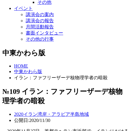
その他
イベント
講演会の案内
講演会の報告
月間活動報告
書面インタビュー
その他の行事
中東かわら版
HOME
中東かわら版
イラン：ファフリーザーデ核物理学者の暗殺
№109 イラン：ファフリーザーデ核物
理学者の暗殺
2020
イラン
湾岸・アラビア半島地域
公開日:2020/11/30