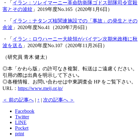
・「
イラン：ソレイマーニー革命防衛隊ゴドス部隊司令官殺
害とその波紋
」2019年度No.165（2020年1月6日）
・「
イラン：ナタンズ核関連施設での「事故」の発生とその
余波
」2020年度No.41（2020年7月6日）
・「
イラン：ロウハーニー大統領がバイデン次期米政権に秋
波を送る
」2020年度No.107（2020年11月26日）
（研究員 青木 健太）
◎本「かわら版」の許可なき複製、転送はご遠慮ください。
引用の際は出典を明示して下さい｡
◎各種情報、お問い合わせは中東調査会 HP をご覧下さい。
URL：
https://www.meij.or.jp/
＜ 前の記事へ
|
↑
|
次の記事へ ＞
Facebook
Twitter
LINE
Pocket
print