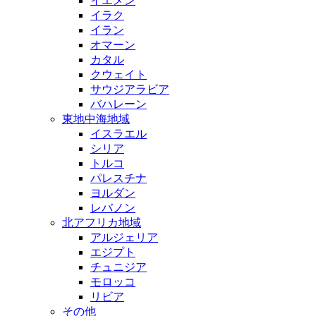
イエメン
イラク
イラン
オマーン
カタル
クウェイト
サウジアラビア
バハレーン
東地中海地域
イスラエル
シリア
トルコ
パレスチナ
ヨルダン
レバノン
北アフリカ地域
アルジェリア
エジプト
チュニジア
モロッコ
リビア
その他