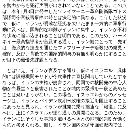
る勢力からも犯行声明が出されていないことである。この点
は、本年1月3日に発生したソレイマーニー革命防衛隊ゴドス
部隊司令官殺害事件の時とは決定的に異なる。こうした状況
で、仮に、イランが明確な証拠を欠いたまま一方的に軍事行
動に及べば、国際的な非難がイランに集中し、イランが不利
な状況に追い込まれることは明白である。このため、ハーメ
ネイー最高指導者が言及する通り、イラン側にとって、先ず
は、徹底的な捜査を通じたファフリーザーデ暗殺犯の発見・
確保、及び、背後での国家的関与の有無を明らかにすること
が目下の最優先課題となる。
とはいえ、イランが言及する通り、仮にイスラエル、具体
的には諜報機関モサドが今次事件に直接関与していたとする
ならば、イランの主権が侵害され、同国での核開発の中心人
物が白昼堂々と殺害されたことが域内の緊張を一段と高めた
ことは疑いようがない。この場合、イスラエルからのメッセ
ージは、イランとバイデン次期米政権の接近を阻止すること
にあったと見られ、イランが挑発に乗り拙速な「報復」に及
べば、正にイスラエルが望む通りの展開になる。このため、
イランにはそうした事態を避けるべきとの抑制的判断が働く
ものと考えられる。但し、イラン国内の保守強硬派内では、