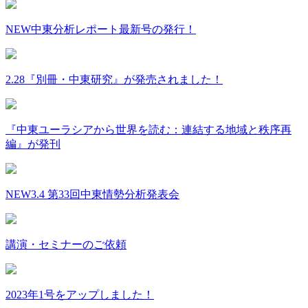
NEW
中東分析レポート最新号の発行！
2.28『別冊・中東研究』が発売されました！
『中東ユーラシアから世界を読む：連結する地域と秩序再
編』が発刊
NEW
3.4 第33回中東情勢分析発表会
講演・セミナーのご依頼
2023年1号をアップしました！