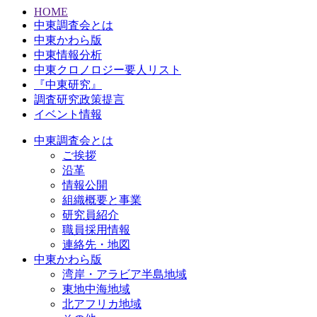
HOME
中東調査会とは
中東かわら版
中東情報分析
中東クロノロジー要人リスト
『中東研究』
調査研究政策提言
イベント情報
中東調査会とは
ご挨拶
沿革
情報公開
組織概要と事業
研究員紹介
職員採用情報
連絡先・地図
中東かわら版
湾岸・アラビア半島地域
東地中海地域
北アフリカ地域