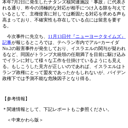
本年7月2日に発生したナタンズ核関連施設「事故」に代表さ
れる通り、昨今の消極的な対応が相手につけ入る隙を与えて
いるとして、主権侵害に対しては断固たる対応を求める声も
高まっており、不確実性も存在している点には留意を要す
る。
今次事件に先立ち、
11月13日付『ニューヨークタイムズ』
記事
が報じるところでは、テヘラン市内でアル=カーイダ
No.2の殺害事件が発生しており、イスラエルの関与が疑われ
るなど、同国がトランプ大統領の任期満了を目前に駆け込み
でイランに対して様々な工作を仕掛けているようにも見え
る。もしこうした見方が正しいのであれば、イスラエルはト
ランプ政権にとって盟友であったかもしれないが、バイデン
政権下では予測不能な危険因子となり得る。
【参考情報】
＊関連情報として、下記レポートもご参照ください。
＜中東かわら版＞