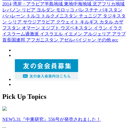
2014
湾岸・アラビア半島地域
東地中海地域
北アフリカ地域
レバノン
リビア
ヨルダン
モロッコ
パレスチナ
パキスタン
バハレーン
トルコ
トルクメニスタン
チュニジア
タジキスタ
ン
シリア
サウジアラビア
クウェイト
キルギス
カタル
カザ
フスタン
オマーン
エジプト
ウズベキスタン
イラン
イラク
イスラーム過激派
イスラエル
イエメン
アルジェリア
アラブ
首長国連邦
アフガニスタン
アゼルバイジャン
その他
gcc
Pick Up Topics
NEW
5.31『中東研究』556号が発売されました！