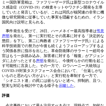
ミー国防軍需相は、ファフリーザーデ氏は新型コロナウイル
ス感染症（COVID-19）の検査キットやワクチン開発を主導
していたと発言しているが、これは同氏が核関連の非常に機
微な研究開発に従事していた事実を隠蔽するための、イラン
国民向け説明と見られる。
事件発生を受けて、28日、ハーメネイー最高指導者は
弔意
声明
を発出し、第一に実行犯とその黒幕に対する「決定的な
懲罰」を下し、第二に殉教者（ファフリーザーデ氏）による
科学技術面での努力が今後も続くようフォローアップするよ
う関係各所に指示を出した。革命防衛隊のサラーミー総司令
官はもう一歩踏み込み、加害者に対する「報復」がアジェン
ダに上がったとする
声明
を発出し、今後何らかの行動を起こ
す可能性に言及した。その一方で、ロウハーニー大統領は
COVID-19対策タスクフォース会合において、「仕返しがな
いものと思わない方がよい」と実行犯を牽制する一方で、
「シオニスト達」の罠には嵌らないと述べ、抑制的、且つ、
堅実な対応を検討中である様子を
示唆した
。
評価
今次事件において最も注目すべき点は、現時点で、如何な