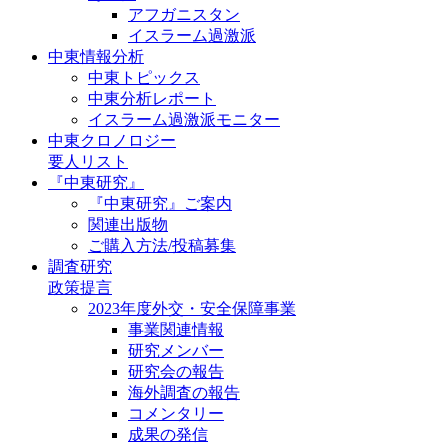
アフガニスタン
イスラーム過激派
中東情報分析
中東トピックス
中東分析レポート
イスラーム過激派モニター
中東クロノロジー
要人リスト
『中東研究』
『中東研究』ご案内
関連出版物
ご購入方法/投稿募集
調査研究
政策提言
2023年度外交・安全保障事業
事業関連情報
研究メンバー
研究会の報告
海外調査の報告
コメンタリー
成果の発信