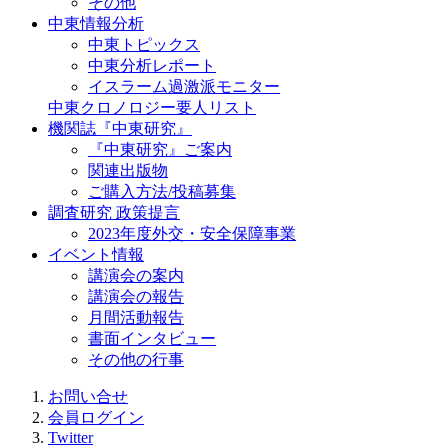
その他
中東情報分析
中東トピックス
中東分析レポート
イスラーム過激派モニター
中東クロノロジー要人リスト
機関誌『中東研究』
『中東研究』ご案内
関連出版物
ご購入方法/投稿募集
調査研究 政策提言
2023年度外交・安全保障事業
イベント情報
講演会の案内
講演会の報告
月間活動報告
書面インタビュー
その他の行事
お問い合せ
会員ログイン
Twitter