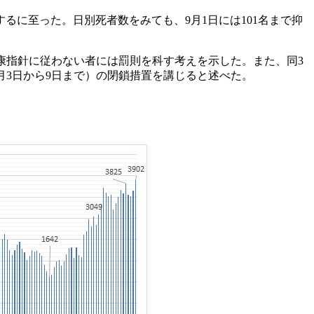
録するに至った。日別死者数をみても、9月1日には101名まで抑
健康指針に従わない者には罰則を科す考えを示した。また、同3
0月3日から9日まで）の閉鎖措置を講じると述べた。