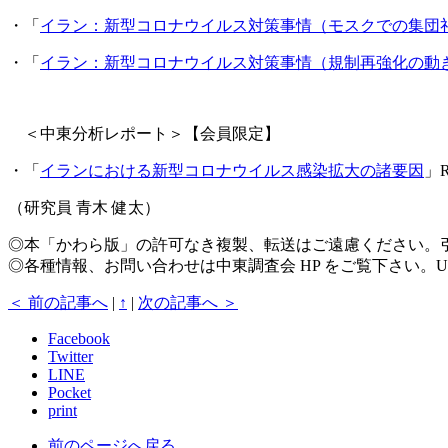
・「
イラン：新型コロナウイルス対策事情（モスクでの集団
・「
イラン：新型コロナウイルス対策事情（規制再強化の動
＜中東分析レポート＞【会員限定】
・「
イランにおける新型コロナウイルス感染拡大の諸要因
」R
（研究員 青木 健太）
◎本「かわら版」の許可なき複製、転送はご遠慮ください。
◎各種情報、お問い合わせは中東調査会 HP をご覧下さい。U
＜ 前の記事へ
|
↑
|
次の記事へ ＞
Facebook
Twitter
LINE
Pocket
print
前のページへ戻る