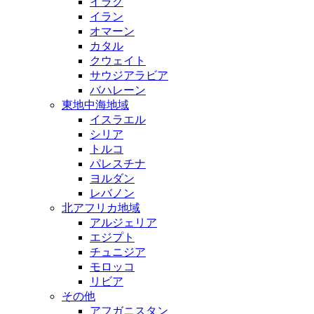
イラク
イラン
オマーン
カタル
クウェイト
サウジアラビア
バハレーン
東地中海地域
イスラエル
シリア
トルコ
パレスチナ
ヨルダン
レバノン
北アフリカ地域
アルジェリア
エジプト
チュニジア
モロッコ
リビア
その他
アフガニスタン