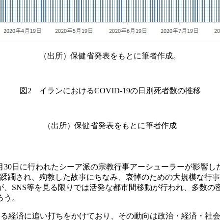
（出所）保健省発表をもとに筆者作成。
図2 イランにおけるCOVID-19の日別死者数の推移
（出所）保健省発表をもとに筆者作成
30日に行われたシーア派の宗教行事アーシューラーが影響し
て蹂躙され、殉教した故事にちなみ、哀悼のための大規模な行
、SNS等を見る限りでは活発な都市間移動が行われ、多数の
ろう。
弊する経済に追い打ちをかけており、その動向は政治・経済・社