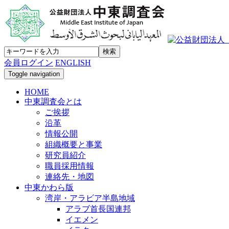
会員ログイン
ENGLISH
Toggle navigation
HOME
中東調査会とは
ご挨拶
沿革
情報公開
組織概要と事業
研究員紹介
職員採用情報
連絡先・地図
中東かわら版
湾岸・アラビア半島地域
アラブ首長国連邦
イエメン