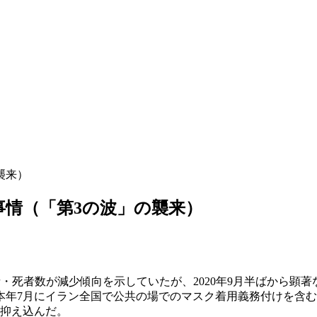
襲来）
事情（「第3の波」の襲来）
者・死者数が減少傾向を示していたが、2020年9月半ばから顕
本年7月にイラン全国で公共の場でのマスク着用義務付けを含
で抑え込んだ。