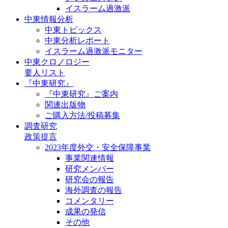
イスラーム過激派
中東情報分析
中東トピックス
中東分析レポート
イスラーム過激派モニター
中東クロノロジー
要人リスト
『中東研究』
『中東研究』ご案内
関連出版物
ご購入方法/投稿募集
調査研究
政策提言
2023年度外交・安全保障事業
事業関連情報
研究メンバー
研究会の報告
海外調査の報告
コメンタリー
成果の発信
その他