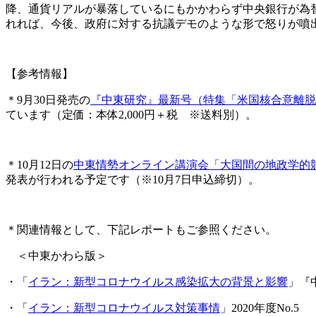
降、通貨リアルが暴落しているにもかかわらず中央銀行が為替
れれば、今後、政府に対する抗議デモのような形で怒りが噴
【参考情報】
＊9月30日発売の
『中東研究』最新号（特集「米国核合意離脱
ています（定価：本体2,000円＋税 ※送料別）。
＊10月12日の
中東情勢オンライン講演会「大国間の地政学的
発表が行われる予定です（※10月7日申込締切）。
＊関連情報として、下記レポートもご参照ください。
＜中東かわら版＞
・「
イラン：新型コロナウイルス感染拡大の背景と影響
」『中
・「
イラン：新型コロナウイルス対策事情
」2020年度No.5