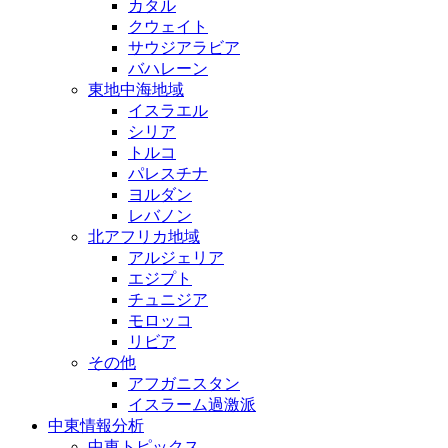
カタル
クウェイト
サウジアラビア
バハレーン
東地中海地域
イスラエル
シリア
トルコ
パレスチナ
ヨルダン
レバノン
北アフリカ地域
アルジェリア
エジプト
チュニジア
モロッコ
リビア
その他
アフガニスタン
イスラーム過激派
中東情報分析
中東トピックス