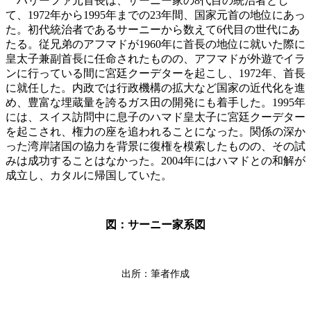
ハリーファ元首長は、サーニー家の8代目の統治者とし
て、1972年から1995年までの23年間、国家元首の地位にあっ
た。初代統治者であるサーニーから数えて6代目の世代にあ
たる。従兄弟のアフマドが1960年に首長の地位に就いた際に
皇太子兼副首長に任命されたものの、アフマドが外遊でイラ
ンに行っている間に宮廷クーデターを起こし、1972年、首長
に就任した。内政では行政機構の拡大など国家の近代化を進
め、豊富な埋蔵量を誇るガス田の開発にも着手した。1995年
には、スイス訪問中に息子のハマド皇太子に宮廷クーデター
を起こされ、権力の座を追われることになった。関係の深か
った湾岸諸国の協力を背景に復権を模索したものの、その試
みは成功することはなかった。2004年にはハマドとの和解が
成立し、カタルに帰国していた。
図：サーニー家系図
出所：筆者作成