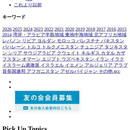
これより以前
キーワード
2026
2025
2024
2023
2022
2021
2020
2019
2018
2017
2016
2015
2014
湾岸・アラビア半島地域
東地中海地域
北アフリカ地域
レバノン
リビア
ヨルダン
モロッコ
パレスチナ
パキスタン
バハレーン
トルコ
トルクメニスタン
チュニジア
タジキスタ
ン
シリア
サウジアラビア
クウェイト
キルギス
カタル
カザ
フスタン
オマーン
エジプト
ウズベキスタン
イラン
イラク
イスラーム過激派
イスラエル
イエメン
アルジェリア
アラブ
首長国連邦
アフガニスタン
アゼルバイジャン
その他
gcc
Pick Up Topics