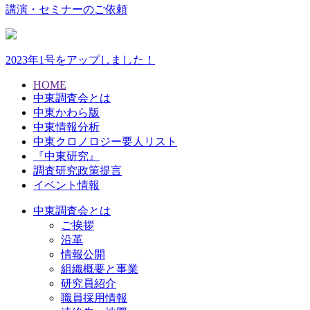
講演・セミナーのご依頼
2023年1号をアップしました！
HOME
中東調査会とは
中東かわら版
中東情報分析
中東クロノロジー要人リスト
『中東研究』
調査研究政策提言
イベント情報
中東調査会とは
ご挨拶
沿革
情報公開
組織概要と事業
研究員紹介
職員採用情報