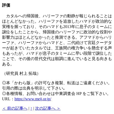
評価
カタルへの帰国後、ハリーファの動静が報じられることは
ほとんどなかった。ハリーファを追放したハマドが政治的な
実権を握っており、そのハマドも2013年に息子のタミームに
譲位をしたことから、帰国後のハリーファに政治的な役割や
影響力はほとんどなかったと推測できる。アフマドからハリ
ーファ、ハリーファからハマドと、二代続けて宮廷クーデタ
ーが起きていたカタルでは、王族間の権力争いを懸念する声
もあったが、ハマドが息子のタミームに早い段階で譲位した
ことで、その後の世代交代は順調に進んでいると見る向きも
ある。
（研究員 村上 拓哉）
◎本「かわら版」の許可なき複製、転送はご遠慮ください。
引用の際は出典を明示して下さい｡
◎各種情報、お問い合わせは中東調査会 HP をご覧下さい。
URL：
https://www.meij.or.jp/
＜ 前の記事へ
|
↑
|
次の記事へ ＞