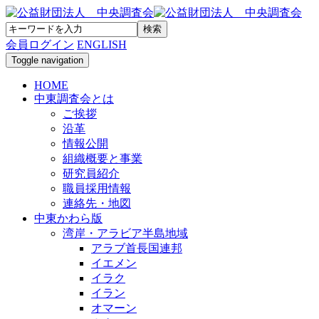
会員ログイン
ENGLISH
Toggle navigation
HOME
中東調査会とは
ご挨拶
沿革
情報公開
組織概要と事業
研究員紹介
職員採用情報
連絡先・地図
中東かわら版
湾岸・アラビア半島地域
アラブ首長国連邦
イエメン
イラク
イラン
オマーン