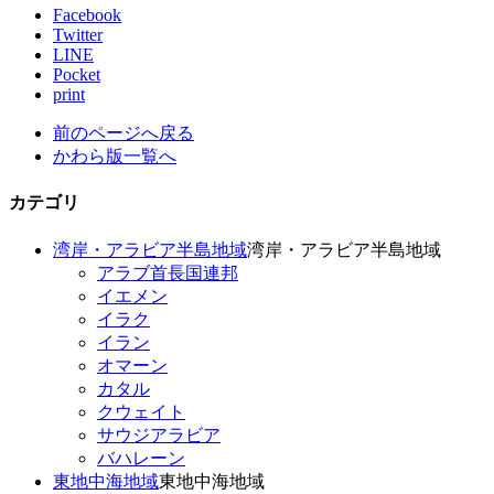
Facebook
Twitter
LINE
Pocket
print
前のページへ戻る
かわら版一覧へ
カテゴリ
湾岸・アラビア半島地域
湾岸・アラビア半島地域
アラブ首長国連邦
イエメン
イラク
イラン
オマーン
カタル
クウェイト
サウジアラビア
バハレーン
東地中海地域
東地中海地域