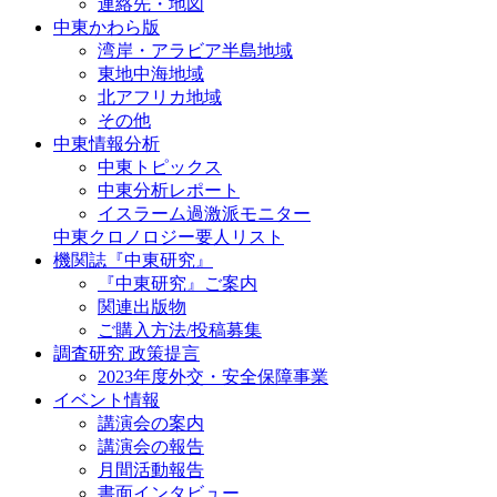
連絡先・地図
中東かわら版
湾岸・アラビア半島地域
東地中海地域
北アフリカ地域
その他
中東情報分析
中東トピックス
中東分析レポート
イスラーム過激派モニター
中東クロノロジー要人リスト
機関誌『中東研究』
『中東研究』ご案内
関連出版物
ご購入方法/投稿募集
調査研究 政策提言
2023年度外交・安全保障事業
イベント情報
講演会の案内
講演会の報告
月間活動報告
書面インタビュー