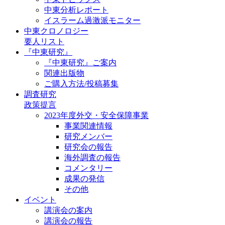
中東分析レポート
イスラーム過激派モニター
中東クロノロジー
要人リスト
『中東研究』
『中東研究』ご案内
関連出版物
ご購入方法/投稿募集
調査研究
政策提言
2023年度外交・安全保障事業
事業関連情報
研究メンバー
研究会の報告
海外調査の報告
コメンタリー
成果の発信
その他
イベント
講演会の案内
講演会の報告