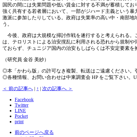
国民の間には失業問題や低い賃金に対する不満が蓄積してお
強く共有する若者層において、一部がジハード主義という暴
激派に参加したりしている。政府は失業率の高い中・南部地
う。
今後、政府は大規模な掃討作戦を遂行すると考えられる。こ
は、テロリストによる治安撹乱に利用される恐れから規制や
ておらず、チュニジア国内の治安もしばらくは不安定要素を
（研究員 金谷 美紗）
◎本「かわら版」の許可なき複製、転送はご遠慮ください。
◎各種情報、お問い合わせは中東調査会 HP をご覧下さい。U
＜ 前の記事へ
|
↑
|
次の記事へ ＞
Facebook
Twitter
LINE
Pocket
print
前のページへ戻る