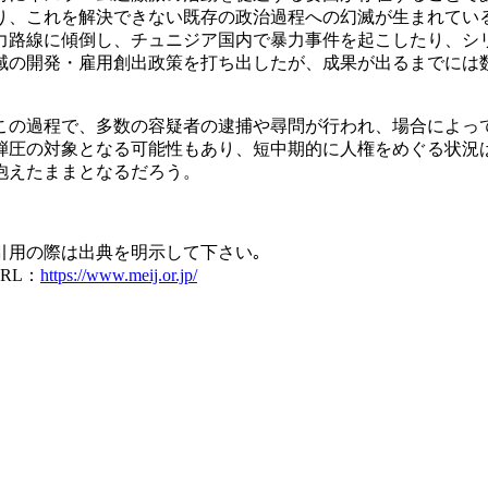
り、これを解決できない既存の政治過程への幻滅が生まれてい
力路線に傾倒し、チュニジア国内で暴力事件を起こしたり、シ
域の開発・雇用創出政策を打ち出したが、成果が出るまでには
の過程で、多数の容疑者の逮捕や尋問が行われ、場合によっ
弾圧の対象となる可能性もあり、短中期的に人権をめぐる状況
抱えたままとなるだろう。
引用の際は出典を明示して下さい｡
RL：
https://www.meij.or.jp/