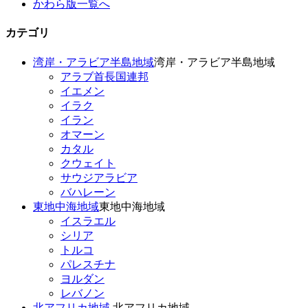
かわら版一覧へ
カテゴリ
湾岸・アラビア半島地域
湾岸・アラビア半島地域
アラブ首長国連邦
イエメン
イラク
イラン
オマーン
カタル
クウェイト
サウジアラビア
バハレーン
東地中海地域
東地中海地域
イスラエル
シリア
トルコ
パレスチナ
ヨルダン
レバノン
北アフリカ地域
北アフリカ地域