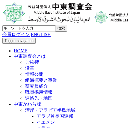
会員ログイン
ENGLISH
Toggle navigation
HOME
中東調査会とは
ご挨拶
沿革
情報公開
組織概要と事業
研究員紹介
職員採用情報
連絡先・地図
中東かわら版
湾岸・アラビア半島地域
アラブ首長国連邦
イエメン