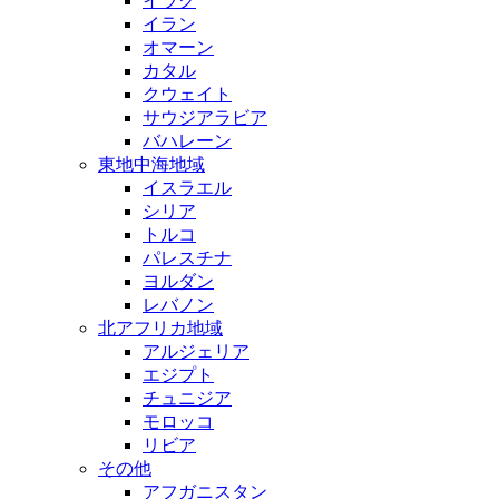
イラク
イラン
オマーン
カタル
クウェイト
サウジアラビア
バハレーン
東地中海地域
イスラエル
シリア
トルコ
パレスチナ
ヨルダン
レバノン
北アフリカ地域
アルジェリア
エジプト
チュニジア
モロッコ
リビア
その他
アフガニスタン