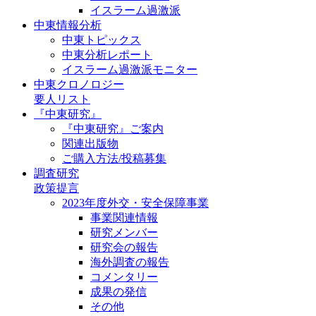
イスラーム過激派
中東情報分析
中東トピックス
中東分析レポート
イスラーム過激派モニター
中東クロノロジー
要人リスト
『中東研究』
『中東研究』ご案内
関連出版物
ご購入方法/投稿募集
調査研究
政策提言
2023年度外交・安全保障事業
事業関連情報
研究メンバー
研究会の報告
海外調査の報告
コメンタリー
成果の発信
その他