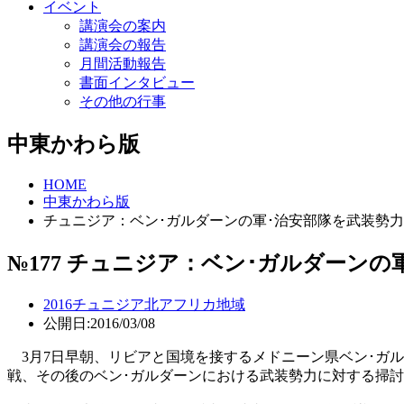
イベント
講演会の案内
講演会の報告
月間活動報告
書面インタビュー
その他の行事
中東かわら版
HOME
中東かわら版
チュニジア：ベン･ガルダーンの軍･治安部隊を武装勢
№177 チュニジア：ベン･ガルダーン
2016
チュニジア
北アフリカ地域
公開日:2016/03/08
3月7日早朝、リビアと国境を接するメドニーン県ベン･ガ
戦、その後のベン･ガルダーンにおける武装勢力に対する掃討