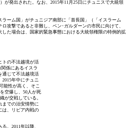
）が発出された。なお、2015年11月25日にチュニスで大統領
スラーム国」がチュニジア南部に「首長国」（「イスラーム
テロ攻撃であると非難し、ベン･ガルダーンの市民に向けて、
大した場合は、国家的緊急事態における大統領権限の特例的拡
ヒトの不法越境が活
力関係にあるイスラ
を通じて不法越境活
015年中にチュニ
可能性が高く、そこ
を空爆し、50人が死
組織が交戦している。
れまでの治安情勢に
には、リビア内戦の
。2011年以降、