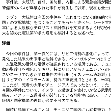
事件後、大統領、首相、国防相、内相による緊急会議が開か
警備隊のバスが爆破された事件が発生して以来、現在も全土
シブシー大統領は今回の事件を「これまでになく組織的で事
国」の支配地域）をつくることであったと述べた。シード首
軍による大規模なテロリスト掃討作戦を支持するよう呼びか
大を認めた憲法第80条の適用を検討するとも述べた。
評価
今回の事件は、第一義的には、リビア情勢の悪化によって、
発化した結果の出来事と理解できる。ベン･ガルダーンはリビ
ーム過激派の活発な活動が確認されている場所である。チュ
動の取締りを強化しており、特にリビアからチュニジアへのイ
スやスーサで起きたテロ事件の実行犯（イスラーム過激派）は
はリビアの「イスラーム国」勢力の重要拠点とされる。米軍は
亡したが、死者の大半がチュニジア人であったという。また、
今回の事件について、イスラーム過激派を含むいかなる武装
鑑み、イスラーム過激派が関与している可能性は高い。した
終結と国家機能の再建が必要不可欠である。
同時に指摘すべきことは、チュニジア国内にも武装勢力、特