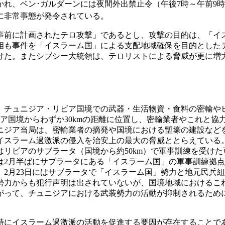
れ、ベン･ガルダーンには夜間外出
禁止令（午後7時～午前9時
に非常事態が発令されている。
前に計画されたテロ攻撃」であるとし、攻撃の目的は、「イ
相も事件を「イスラーム国」による支配地域確保を目的とした
けた。またシブシー大統領は、テロリストによる脅威が更に増
チュニジア・リビア国境での武器・生活物資・食料の密輸や
ア国境からわずか30kmの距離に位置し、密輸業者やこれと協
ニジア当局は、密輸業者の摘発や国境における塹壕の建設など
スラーム過激派の侵入を治安上の最大の脅威ととらえている。2
リビアのサブラータ（国境から約50km）で軍事訓練を受けた
2月半ばにサブラータにある「イスラーム国」の軍事訓練拠点
2月23日にはサブラータで「イスラーム国」勢力と地元民兵
勢力からも犯行声明は出されていないが、国境地域におけるこ
がって、チュニジアにおける武装勢力の活動が抑制されるため
にイスラーム過激派の活動を促進する要因が存在することである