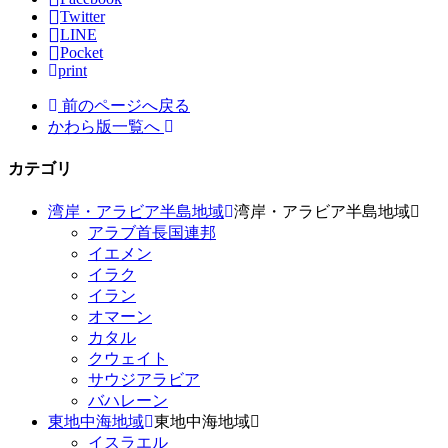
Twitter
LINE
Pocket
print
前のページへ戻る
かわら版一覧へ
カテゴリ
湾岸・アラビア半島地域
湾岸・アラビア半島地域
アラブ首長国連邦
イエメン
イラク
イラン
オマーン
カタル
クウェイト
サウジアラビア
バハレーン
東地中海地域
東地中海地域
イスラエル