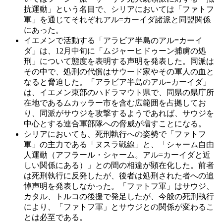
抗運動」という名目で、シリアにおいては「ファトフ
軍」を通じてそれぞれアル=カーイダ諸派と同盟関係
にあった。
イエメンで活動する「アラビア半島のアル=カーイ
ダ」は、12月中旬に「ムジャーヒドゥーン捕虜の処
刑」について態度を表明する声明を発表した。同派は
その中で、処刑の代償はサウード家やその軍人の血と
なると脅迫した。「アラビア半島のアル=カーイダ」
は、イエメン東部のハドラマウト県で、同県の県庁所
在地であるムカッラー市を含む広範囲を占拠してお
り、同派がサウジを攻撃するようであれば、サウジを
中心とする連合軍部隊への脅威が増すことになる。
シリアにおいても、死刑執行への姿勢で「ファトフ
軍」の主力である「ヌスラ戦線」と、「シャーム自由
人運動（アフラール・シャーム。アル=カーイダと近
しい関係にある）」との間の相違が顕在化した。前者
は死刑執行に反発したが、後者は処刑された者への追
悼声明を発表しなかった。「ファトフ軍」はサウジ、
カタル、トルコの後援で発足したが、今般の死刑執行
により、「ファトフ軍」とサウジとの関係が変わるこ
とは必至である。