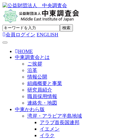
会員ログイン
ENGLISH
Toggle navigation
HOME
中東調査会とは
ご挨拶
沿革
情報公開
組織概要と事業
研究員紹介
職員採用情報
連絡先・地図
中東かわら版
湾岸・アラビア半島地域
アラブ首長国連邦
イエメン
イラク