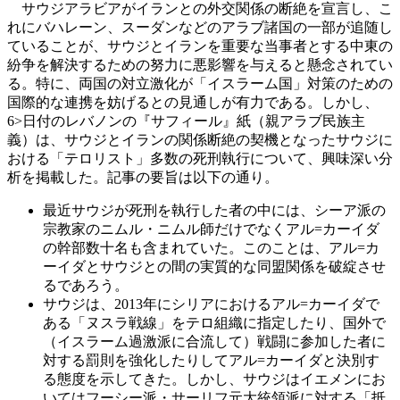
サウジアラビアがイランとの外交関係の断絶を宣言し、こ
れにバハレーン、スーダンなどのアラブ諸国の一部が追随し
ていることが、サウジとイランを重要な当事者とする中東の
紛争を解決するための努力に悪影響を与えると懸念されてい
る。特に、両国の対立激化が「イスラーム国」対策のための
国際的な連携を妨げるとの見通しが有力である。しかし、
6>日付のレバノンの『サフィール』紙（親アラブ民族主
義）は、サウジとイランの関係断絶の契機となったサウジに
おける「テロリスト」多数の死刑執行について、興味深い分
析を掲載した。記事の要旨は以下の通り。
最近サウジが死刑を執行した者の中には、シーア派の
宗教家のニムル・ニムル師だけでなくアル=カーイダ
の幹部数十名も含まれていた。このことは、アル=カ
ーイダとサウジとの間の実質的な同盟関係を破綻させ
るであろう。
サウジは、2013年にシリアにおけるアル=カーイダで
ある「ヌスラ戦線」をテロ組織に指定したり、国外で
（イスラーム過激派に合流して）戦闘に参加した者に
対する罰則を強化したりしてアル=カーイダと決別す
る態度を示してきた。しかし、サウジはイエメンにお
いてはフーシー派・サーリフ元大統領派に対する「抵