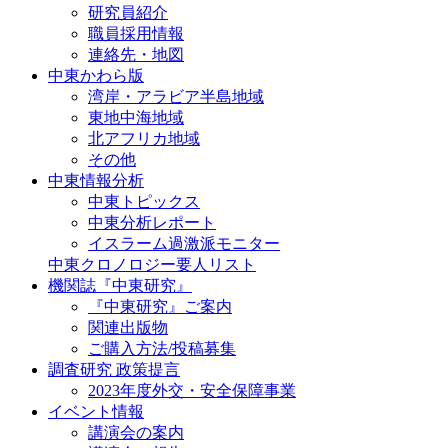
研究員紹介
職員採用情報
連絡先・地図
中東かわら版
湾岸・アラビア半島地域
東地中海地域
北アフリカ地域
その他
中東情報分析
中東トピックス
中東分析レポート
イスラーム過激派モニター
中東クロノロジー要人リスト
機関誌『中東研究』
『中東研究』ご案内
関連出版物
ご購入方法/投稿募集
調査研究 政策提言
2023年度外交・安全保障事業
イベント情報
講演会の案内