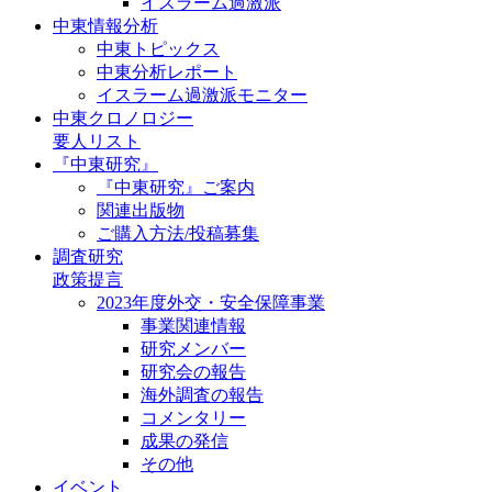
イスラーム過激派
中東情報分析
中東トピックス
中東分析レポート
イスラーム過激派モニター
中東クロノロジー
要人リスト
『中東研究』
『中東研究』ご案内
関連出版物
ご購入方法/投稿募集
調査研究
政策提言
2023年度外交・安全保障事業
事業関連情報
研究メンバー
研究会の報告
海外調査の報告
コメンタリー
成果の発信
その他
イベント