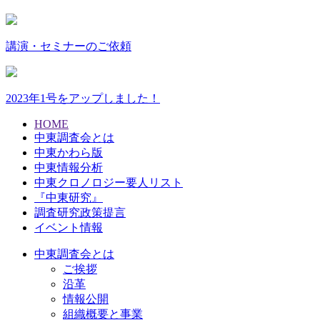
講演・セミナーのご依頼
2023年1号をアップしました！
HOME
中東調査会とは
中東かわら版
中東情報分析
中東クロノロジー要人リスト
『中東研究』
調査研究政策提言
イベント情報
中東調査会とは
ご挨拶
沿革
情報公開
組織概要と事業