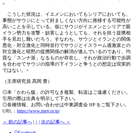
>
こうした状況は、イエメンにおいてもシリアにおいても、
事態がサウジにとって好ましくない方向に推移する可能性が
高いことを示している。仮にサウジがイエメンとシリアで親
イラン勢力を攻撃・妨害しようとしても、それを担う提携相
手を見出し難いだろう。すなわち、サウジとイランとの関係
悪化・対立激化と同時並行でサウジとイスラーム過激派との
対立激化と暗黙の提携関係の解消が進んでいるのであり、均
質な「スンナ派」なるものが存在し、それが政治行動で歩調
を合わせてサウジの指導の下イランと争うとの想定は現実的
ではない。>
（主席研究員 髙岡 豊）
◎本「かわら版」の許可なき複製、転送はご遠慮ください。
引用の際は出典を明示して下さい｡
◎各種情報、お問い合わせは中東調査会 HP をご覧下さい。
URL：
https://www.meij.or.jp/
＜ 前の記事へ
|
↑
|
次の記事へ ＞
Facebook