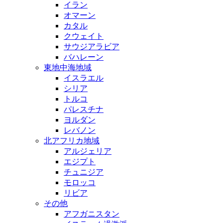
イラン
オマーン
カタル
クウェイト
サウジアラビア
バハレーン
東地中海地域
イスラエル
シリア
トルコ
パレスチナ
ヨルダン
レバノン
北アフリカ地域
アルジェリア
エジプト
チュニジア
モロッコ
リビア
その他
アフガニスタン