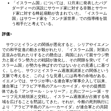
「イスラーム国」については、12月末に発表したバグ
ダーディーの演説にサウード家に対する非難とサウー
ド家に対する蜂起扇動が含まれていた。「イスラーム
国」はサウード家を「スンナ派世界」での指導権を競
う相手だと考えている。
評価>
サウジとイランとの関係が悪化すると、シリアやイエメン
での和平促進の動きが殺がれたり、「イスラーム国」対策の
足並みが乱れたりするとの懸念は、両国において親サウジ勢
力と親イラン勢力との戦闘が激化し、その間隙を突いて「イ
スラーム国」が勢力を伸ばすのではないかとの見通しに基づ
く。しかし、サウジとイスラーム過激派諸派との関係という
文脈で考えると、このような見通しには再考の余地がある。
イエメンでは、サウジが率いる連合軍が軍事介入して以来、
連合軍は「アラビア半島のアル=>カーイダ」やその提携団
体である「アンサール・シャリーア」と共にフーシー派・サ
ーリフ元大統領派と交戦し、イスラーム過激派が占拠する地
域を広げることを黙認してきた。それが、今般の死刑執行に
より「アラビア半島のアル>=>カーイダ」が連合軍との共闘