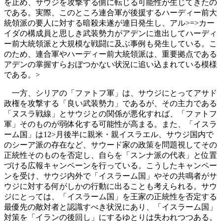
を止め、サウジを攻撃する側に転じる可能性が生じてきたの
である。実際、このところ連合軍が後援するハーディー前大
統領派の要人に対する暗殺未遂が連日発生し、アル>=>カー
イダの構成員と思しき武装勢力がアデンに進出してハーディ
ー前大統領派と大規模な戦闘に及ぶ事例も発生している。こ
のため、連合軍やハーディー前大統領派は、重要拠点である
アデンの掌握すらおぼつかない状況に追い込まれている模様
である。>
一方、シリアの「ファトフ軍」は、サウジにとってアサド
政権を攻撃する「良い武装勢力」であるが、その主力である
「ヌスラ戦線」とサウジとの関係が悪化すれば、「ファトフ
軍」そのものが弱体化する可能性が高まる。また、「イスラ
ーム国」は12>月後半に親米・親イスラエル、サウジ国内で
のシーア派の存在など、サウード家の政策を問題視してその
正統性そのものを否定し、自らを「スンナ派の代表」と位置
づける広報キャンペーンを行っている。こうしたキャンペー
ンを受け、サウジ内外で「イスラーム国」やその共鳴者がサ
ウジに対する何がしかの行動に出ることも考えられる。サウ
ジにとっては、「イスラーム国」を王家の正統性を否定する
最優先の敵対者と認識すべき状況にあり、「イスラーム国」
対策を「イランの後回し」にするゆとりは失われつつある。