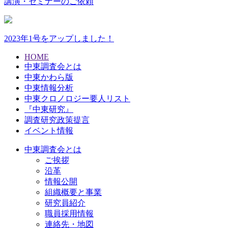
講演・セミナーのご依頼
2023年1号をアップしました！
HOME
中東調査会とは
中東かわら版
中東情報分析
中東クロノロジー要人リスト
『中東研究』
調査研究政策提言
イベント情報
中東調査会とは
ご挨拶
沿革
情報公開
組織概要と事業
研究員紹介
職員採用情報
連絡先・地図