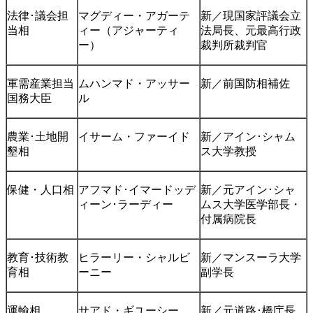
法律･議会担
マグディー・アガーテ
新／現国家評議会立
当相
ィー（アジャーティ
法局長、元最高行政
ー）
裁判所裁判官
軍需産業担当
ムハンマド・アッサー
新／前国防相補佐
国務大臣
ル
農業･土地開
イサーム・ファーイド
新／アイン･シャム
墾相
ス大学教授
保健・人口相
アフマド･イマードッデ
新／元アイン･シャ
ィーン･ラーディー
ムス大学医学部長・
付属病院長
教育･技術教
ヒラーリー・シャルビ
新／マンスーラ大学
育相
ーニー
副学長
運輸相
サアド・ギユーシー
新／元道路･橋庁長