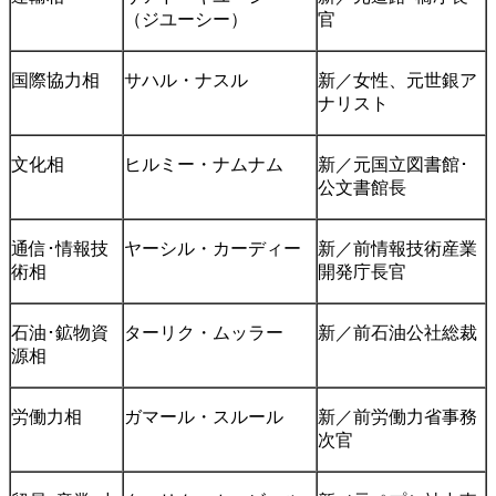
（ジユーシー）
官
国際協力相
サハル・ナスル
新／女性、元世銀ア
ナリスト
文化相
ヒルミー・ナムナム
新／元国立図書館･
公文書館長
通信･情報技
ヤーシル・カーディー
新／前情報技術産業
術相
開発庁長官
石油･鉱物資
ターリク・ムッラー
新／前石油公社総裁
源相
労働力相
ガマール・スルール
新／前労働力省事務
次官