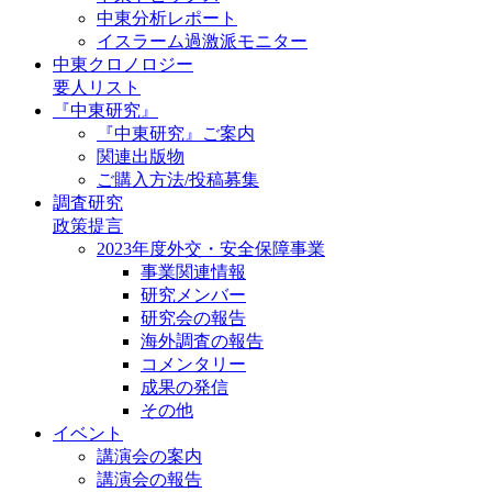
中東分析レポート
イスラーム過激派モニター
中東クロノロジー
要人リスト
『中東研究』
『中東研究』ご案内
関連出版物
ご購入方法/投稿募集
調査研究
政策提言
2023年度外交・安全保障事業
事業関連情報
研究メンバー
研究会の報告
海外調査の報告
コメンタリー
成果の発信
その他
イベント
講演会の案内
講演会の報告