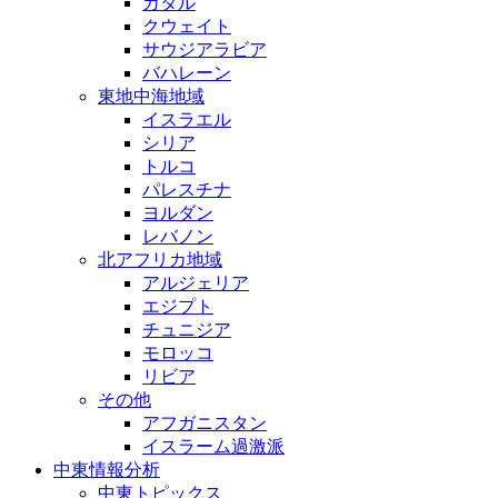
カタル
クウェイト
サウジアラビア
バハレーン
東地中海地域
イスラエル
シリア
トルコ
パレスチナ
ヨルダン
レバノン
北アフリカ地域
アルジェリア
エジプト
チュニジア
モロッコ
リビア
その他
アフガニスタン
イスラーム過激派
中東情報分析
中東トピックス