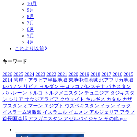
10月
9月
8月
7月
6月
5月
4月
これより以前
キーワード
2026
2025
2024
2023
2022
2021
2020
2019
2018
2017
2016
2015
2014
湾岸・アラビア半島地域
東地中海地域
北アフリカ地域
レバノン
リビア
ヨルダン
モロッコ
パレスチナ
パキスタン
バハレーン
トルコ
トルクメニスタン
チュニジア
タジキスタ
ン
シリア
サウジアラビア
クウェイト
キルギス
カタル
カザ
フスタン
オマーン
エジプト
ウズベキスタン
イラン
イラク
イスラーム過激派
イスラエル
イエメン
アルジェリア
アラブ
首長国連邦
アフガニスタン
アゼルバイジャン
その他
gcc