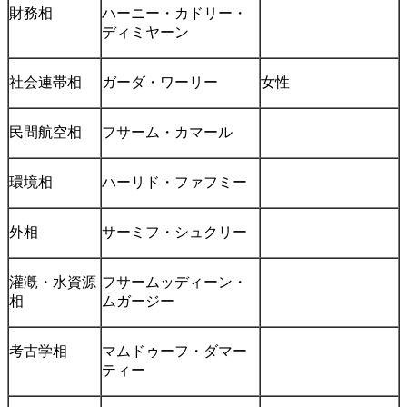
財務相
ハーニー・カドリー・
ディミヤーン
社会連帯相
ガーダ・ワーリー
女性
民間航空相
フサーム・カマール
環境相
ハーリド・ファフミー
外相
サーミフ・シュクリー
灌漑・水資源
フサームッディーン・
相
ムガージー
考古学相
マムドゥーフ・ダマー
ティー