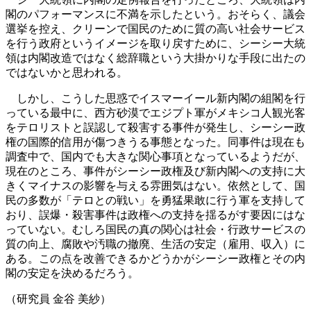
閣のパフォーマンスに不満を示したという。おそらく、議会
選挙を控え、クリーンで国民のために質の高い社会サービス
を行う政府というイメージを取り戻すために、シーシー大統
領は内閣改造ではなく総辞職という大掛かりな手段に出たの
ではないかと思われる。
しかし、こうした思惑でイスマーイール新内閣の組閣を行
っている最中に、西方砂漠でエジプト軍がメキシコ人観光客
をテロリストと誤認して殺害する事件が発生し、シーシー政
権の国際的信用が傷つきうる事態となった。同事件は現在も
調査中で、国内でも大きな関心事項となっているようだが、
現在のところ、事件がシーシー政権及び新内閣への支持に大
きくマイナスの影響を与える雰囲気はない。依然として、国
民の多数が「テロとの戦い」を勇猛果敢に行う軍を支持して
おり、誤爆・殺害事件は政権への支持を揺るがす要因にはな
っていない。むしろ国民の真の関心は社会・行政サービスの
質の向上、腐敗や汚職の撤廃、生活の安定（雇用、収入）に
ある。この点を改善できるかどうかがシーシー政権とその内
閣の安定を決めるだろう。
（研究員 金谷 美紗）