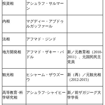
投資相
アシュラフ・サルマー
ン
内相
マグディー・アブドゥ
ルガッファール
法相
アフマド・ジンド
地方開発相
アフマド・ザキー・バ
新／元教育相（2010-
ドル
2011）、元国民民主
党員
観光相
ヒシャーム・ザウズー
新（再）／元観光相
ウ
（2012-2015）
高等教育･科
アシュラフ･シャイヒー
新／前ザガジーグ大
学研究相
学学長