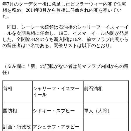
年7月のクーデター後に発足したビブラーウィー内閣で住宅
相を務め、2014年3月から首相に任命され内閣を率いてい
た。
同日、シーシー大統領は石油相のシャリーフ・イスマーイ
ールを次期首相に任命し、19日、イスマーイール内閣が発足
した。全閣僚33名のうち新入閣は16名、前マフラブ内閣から
の留任者は17名である。閣僚リストは以下のとおり。
（※左欄に「新」の記載がない者は前マフラブ内閣からの留
任）
首相
シャリーフ・イスマー
前石油相
イール
国防相
シドキー・スブヒー
軍人（大将）
計画・行政改
アシュラフ・アラビー