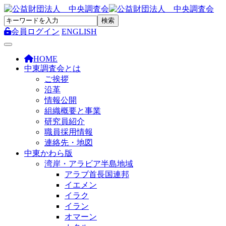
会員ログイン
ENGLISH
Toggle navigation
HOME
中東調査会とは
ご挨拶
沿革
情報公開
組織概要と事業
研究員紹介
職員採用情報
連絡先・地図
中東かわら版
湾岸・アラビア半島地域
アラブ首長国連邦
イエメン
イラク
イラン
オマーン