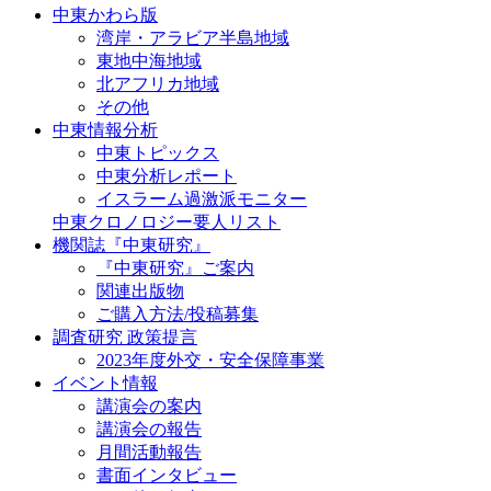
中東かわら版
湾岸・アラビア半島地域
東地中海地域
北アフリカ地域
その他
中東情報分析
中東トピックス
中東分析レポート
イスラーム過激派モニター
中東クロノロジー要人リスト
機関誌『中東研究』
『中東研究』ご案内
関連出版物
ご購入方法/投稿募集
調査研究 政策提言
2023年度外交・安全保障事業
イベント情報
講演会の案内
講演会の報告
月間活動報告
書面インタビュー