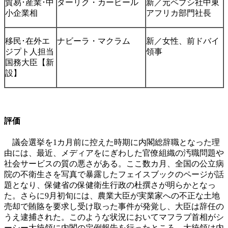
貿易･産業･中
ターリク・カービール
新／元ペプシ社中東
小企業相
アフリカ部門社長
移民･在外エ
ナビーラ・マクラム
新／女性、前ドバイ
ジプト人担当
領事
国務大臣【新
設】
評価
議会選挙を1カ月前に控えた時期に内閣総辞職となった理
由には、最近、メディアをにぎわした官僚組織の汚職問題や
社会サービスの質の悪さがある。ここ数カ月、全国の公立病
院の不衛生さを写真で暴露したフェイスブックのページが話
題となり、保健省の保健衛生行政の杜撰さが明らかとなっ
た。さらに9月初旬には、農業大臣が実業家への不正な土地
売却で賄賂を要求し受け取った事件が発覚し、大臣は辞任の
うえ逮捕された。このような状況においてマフラブ首相がシ
ーシー大統領に内閣の定例報告を行ったところ、大統領は内