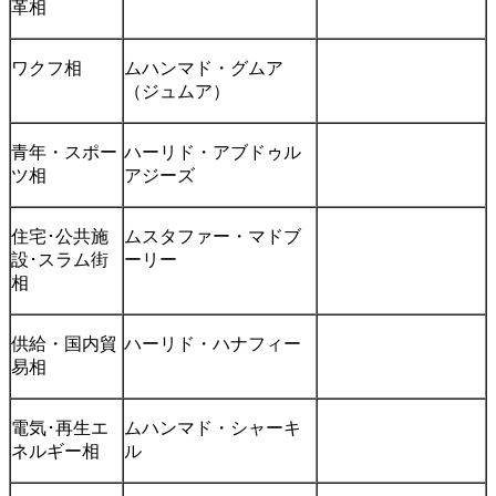
革相
ワクフ相
ムハンマド・グムア
（ジュムア）
青年・スポー
ハーリド・アブドゥル
ツ相
アジーズ
住宅･公共施
ムスタファー・マドブ
設･スラム街
ーリー
相
供給・国内貿
ハーリド・ハナフィー
易相
電気･再生エ
ムハンマド・シャーキ
ネルギー相
ル