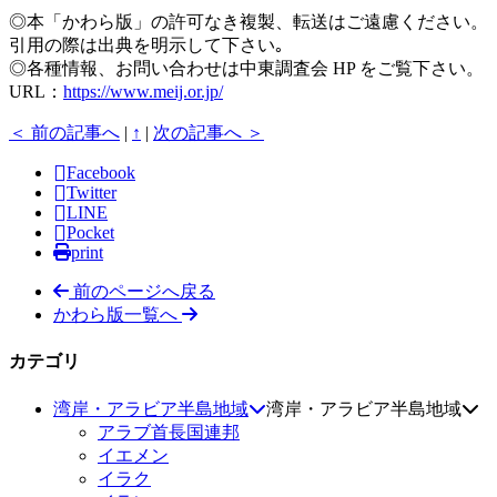
◎本「かわら版」の許可なき複製、転送はご遠慮ください。
引用の際は出典を明示して下さい｡
◎各種情報、お問い合わせは中東調査会 HP をご覧下さい。
URL：
https://www.meij.or.jp/
＜ 前の記事へ
|
↑
|
次の記事へ ＞
Facebook
Twitter
LINE
Pocket
print
前のページへ戻る
かわら版一覧へ
カテゴリ
湾岸・アラビア半島地域
湾岸・アラビア半島地域
アラブ首長国連邦
イエメン
イラク