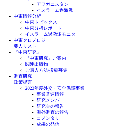
アフガニスタン
イスラーム過激派
中東情報分析
中東トピックス
中東分析レポート
イスラーム過激派モニター
中東クロノロジー
要人リスト
『中東研究』
『中東研究』ご案内
関連出版物
ご購入方法/投稿募集
調査研究
政策提言
2023年度外交・安全保障事業
事業関連情報
研究メンバー
研究会の報告
海外調査の報告
コメンタリー
成果の発信