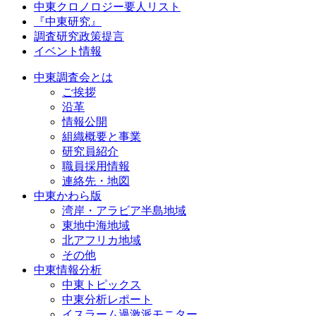
中東クロノロジー要人リスト
『中東研究』
調査研究政策提言
イベント情報
中東調査会とは
ご挨拶
沿革
情報公開
組織概要と事業
研究員紹介
職員採用情報
連絡先・地図
中東かわら版
湾岸・アラビア半島地域
東地中海地域
北アフリカ地域
その他
中東情報分析
中東トピックス
中東分析レポート
イスラーム過激派モニター