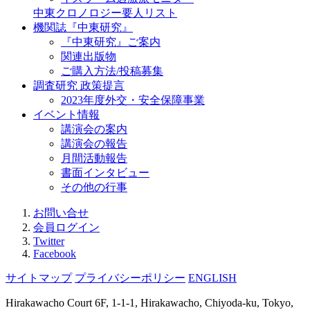
中東クロノロジー要人リスト
機関誌『中東研究』
『中東研究』ご案内
関連出版物
ご購入方法/投稿募集
調査研究 政策提言
2023年度外交・安全保障事業
イベント情報
講演会の案内
講演会の報告
月間活動報告
書面インタビュー
その他の行事
お問い合せ
会員ログイン
Twitter
Facebook
サイトマップ
プライバシーポリシー
ENGLISH
Hirakawacho Court 6F, 1-1-1, Hirakawacho, Chiyoda-ku, Tokyo,