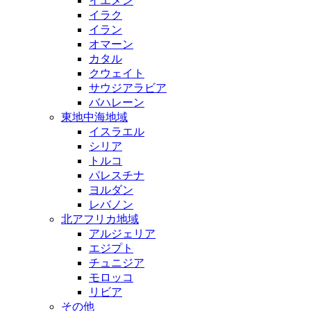
イエメン
イラク
イラン
オマーン
カタル
クウェイト
サウジアラビア
バハレーン
東地中海地域
イスラエル
シリア
トルコ
パレスチナ
ヨルダン
レバノン
北アフリカ地域
アルジェリア
エジプト
チュニジア
モロッコ
リビア
その他