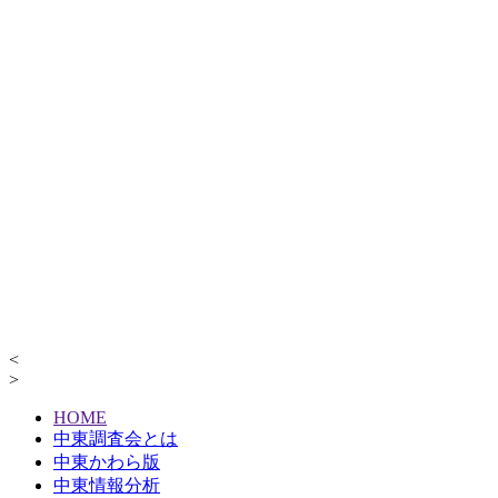
<
>
HOME
中東調査会とは
中東かわら版
中東情報分析