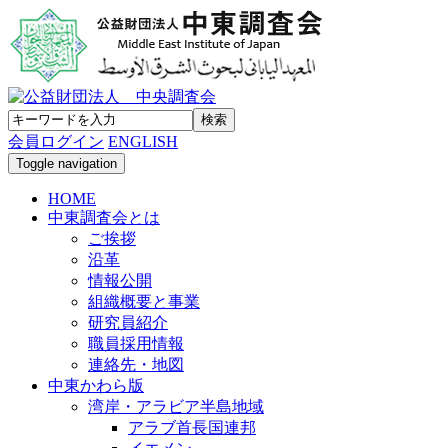
会員ログイン
ENGLISH
Toggle navigation
HOME
中東調査会とは
ご挨拶
沿革
情報公開
組織概要と事業
研究員紹介
職員採用情報
連絡先・地図
中東かわら版
湾岸・アラビア半島地域
アラブ首長国連邦