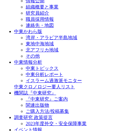
情報公開
組織概要と事業
研究員紹介
職員採用情報
連絡先・地図
中東かわら版
湾岸・アラビア半島地域
東地中海地域
北アフリカ地域
その他
中東情報分析
中東トピックス
中東分析レポート
イスラーム過激派モニター
中東クロノロジー要人リスト
機関誌『中東研究』
『中東研究』ご案内
関連出版物
ご購入方法/投稿募集
調査研究 政策提言
2023年度外交・安全保障事業
イベント情報