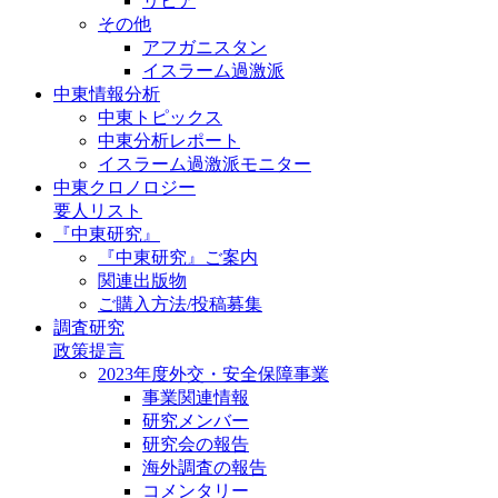
リビア
その他
アフガニスタン
イスラーム過激派
中東情報分析
中東トピックス
中東分析レポート
イスラーム過激派モニター
中東クロノロジー
要人リスト
『中東研究』
『中東研究』ご案内
関連出版物
ご購入方法/投稿募集
調査研究
政策提言
2023年度外交・安全保障事業
事業関連情報
研究メンバー
研究会の報告
海外調査の報告
コメンタリー