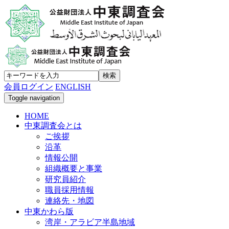
会員ログイン
ENGLISH
Toggle navigation
HOME
中東調査会とは
ご挨拶
沿革
情報公開
組織概要と事業
研究員紹介
職員採用情報
連絡先・地図
中東かわら版
湾岸・アラビア半島地域