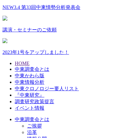
NEW
3.4 第33回中東情勢分析発表会
講演・セミナーのご依頼
2023年1号をアップしました！
HOME
中東調査会とは
中東かわら版
中東情報分析
中東クロノロジー要人リスト
『中東研究』
調査研究政策提言
イベント情報
中東調査会とは
ご挨拶
沿革