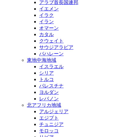
アラブ首長国連邦
イエメン
イラク
イラン
オマーン
カタル
クウェイト
サウジアラビア
バハレーン
東地中海地域
イスラエル
シリア
トルコ
パレスチナ
ヨルダン
レバノン
北アフリカ地域
アルジェリア
エジプト
チュニジア
モロッコ