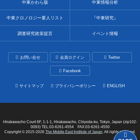
中東かわら版
中東情報分析
中東クロノロジー要人リスト
『中東研究』
調査研究政策提言
イベント情報
お問い合せ
会員ログイン
Twitter
Facebook
サイトマップ
プライバシーポリシー
ENGLISH
Hirakawacho Court 6F, 1-1-1, Hirakawacho, Chiyoda-ku, Tokyo, Japan (zip102-
0093) TEL:03-6261-4554 FAX:03-6261-4550
Copyright © 2015-
2026
The Middle East Institute of Japan
. All rights reserved.