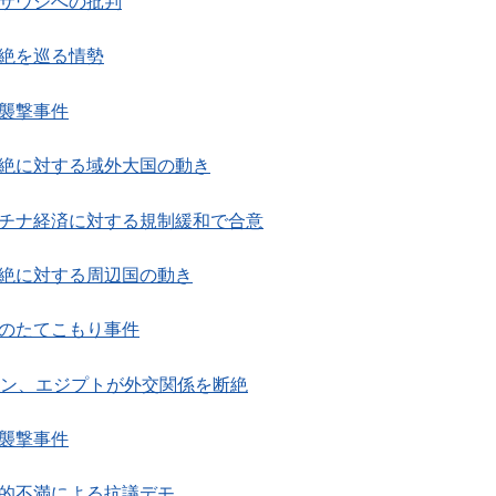
るサウジへの批判
断絶を巡る情勢
の襲撃事件
断絶に対する域外大国の動き
スチナ経済に対する規制緩和で合意
断絶に対する周辺国の動き
でのたてこもり事件
レーン、エジプトが外交関係を断絶
の襲撃事件
済的不満による抗議デモ