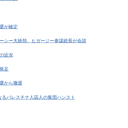
再選が確定
シーシー大統領、ヒガージー参謀総長が会談
闘の近況
が発足
領選から撤退
になるパレスチナ人囚人の集団ハンスト