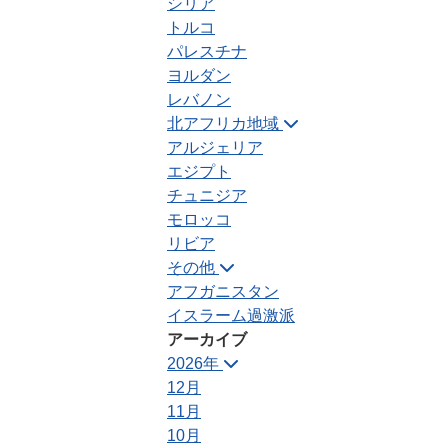
シリア
トルコ
パレスチナ
ヨルダン
レバノン
北アフリカ地域
アルジェリア
エジプト
チュニジア
モロッコ
リビア
その他
アフガニスタン
イスラーム過激派
アーカイブ
2026年
12月
11月
10月