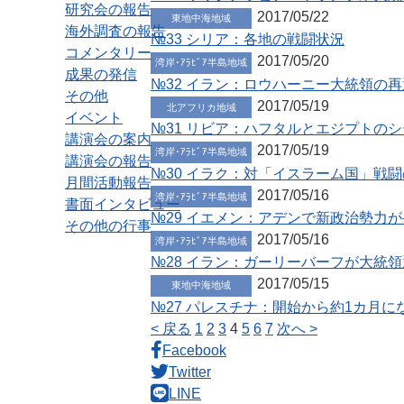
研究会の報告
2017/05/22
東地中海地域
海外調査の報告
№33 シリア：各地の戦闘状況
コメンタリー
2017/05/20
湾岸･ｱﾗﾋﾞｱ半島地域
成果の発信
№32 イラン：ロウハーニー大統領の
その他
2017/05/19
北アフリカ地域
イベント
№31 リビア：ハフタルとエジプトの
講演会の案内
2017/05/19
湾岸･ｱﾗﾋﾞｱ半島地域
講演会の報告
№30 イラク：対「イスラーム国」戦
月間活動報告
2017/05/16
湾岸･ｱﾗﾋﾞｱ半島地域
書面インタビュー
№29 イエメン：アデンで新政治勢力
その他の行事
2017/05/16
湾岸･ｱﾗﾋﾞｱ半島地域
№28 イラン：ガーリーバーフが大統
2017/05/15
東地中海地域
№27 パレスチナ：開始から約1カ月
< 戻る
1
2
3
4
5
6
7
次へ >
Facebook
Twitter
LINE