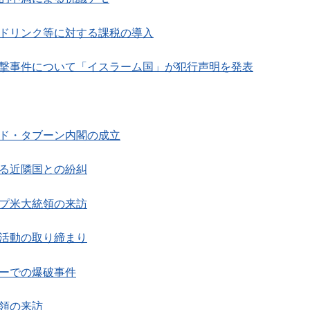
トドリンク等に対する課税の導入
襲撃事件について「イスラーム国」が犯行声明を発表
ード・タブーン内閣の成立
巡る近隣国との紛糾
ンプ米大統領の来訪
議活動の取り締まり
ターでの爆破事件
統領の来訪