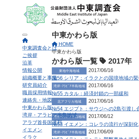
中東かわら版
Toggle navigation
HOME
中東調査会とは
中東かわら版
ご挨拶
かわら版一覧
2017年
沿革
情報公開
2017/06/16
東地中海地域
組織概要と事業
№56 シリア：イラクとの国境地域の
研究員紹介
2017/06/16
湾岸･ｱﾗﾋﾞｱ半島地域
職員採用情報
№55 カタル：経済封鎖の一部緩和
連絡先・地図
2017/06/16
北アフリカ地域
中東かわら版
№54 エジプト：サウジへの2島引渡
湾岸・アラビア半島地域
2017/06/12
湾岸･ｱﾗﾋﾞｱ半島地域
アラブ首長国連邦
№53 イエメン：コレラの流行が深刻化
イエメン
2017/06/09
湾岸･ｱﾗﾋﾞｱ半島地域
イラク