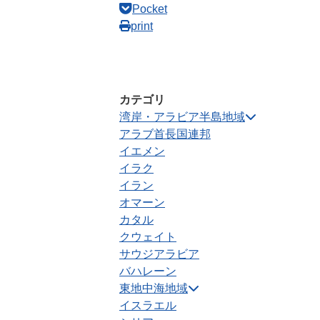
Pocket
print
カテゴリ
湾岸・アラビア半島地域
アラブ首長国連邦
イエメン
イラク
イラン
オマーン
カタル
クウェイト
サウジアラビア
バハレーン
東地中海地域
イスラエル