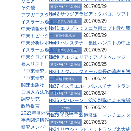
リビア
2017/05/29
湾岸･ｱﾗﾋﾞｱ半島地域
その他
№42 サウジアラビア：タバコ、ソフ
アフガニスタン
2017/05/29
イスラーム過激派
北アフリカ地域
№41 エジプト：ミニヤ県コプト教徒
中東情報分析
2017/05/29
中東トピックス
東地中海地域
№40 パレスチナ：集団ハンストの中止
中東分析レポート
2017/05/29
イスラーム過激派モニター
北アフリカ地域
中東クロノロジー
№39 アルジェリア：アブドゥルマジ
要人リスト
2017/05/25
湾岸･ｱﾗﾋﾞｱ半島地域
『中東研究』
№38 カタル：タミーム首長の演説を
『中東研究』ご案内
2017/05/24
東地中海地域
関連出版物
№37 イスラエル・パレスチナ：トラ
ご購入方法/投稿募集
2017/05/24
湾岸･ｱﾗﾋﾞｱ半島地域
調査研究
№36 バハレーン：治安部隊による抗
政策提言
2017/05/24
その他
2023年度外交・安全保障事業
№35 イスラーム過激派：マンチェス
事業関連情報
2017/05/23
湾岸･ｱﾗﾋﾞｱ半島地域
研究メンバー
№34 サウジアラビア：トランプ米大