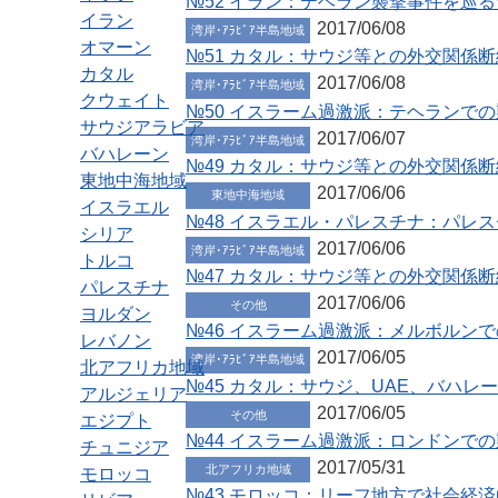
№52 イラン：テヘラン襲撃事件を巡
イラン
2017/06/08
湾岸･ｱﾗﾋﾞｱ半島地域
オマーン
№51 カタル：サウジ等との外交関係
カタル
2017/06/08
湾岸･ｱﾗﾋﾞｱ半島地域
クウェイト
№50 イスラーム過激派：テヘランで
サウジアラビア
2017/06/07
湾岸･ｱﾗﾋﾞｱ半島地域
バハレーン
№49 カタル：サウジ等との外交関係
東地中海地域
2017/06/06
東地中海地域
イスラエル
№48 イスラエル・パレスチナ：パレ
シリア
2017/06/06
湾岸･ｱﾗﾋﾞｱ半島地域
トルコ
№47 カタル：サウジ等との外交関係
パレスチナ
2017/06/06
その他
ヨルダン
№46 イスラーム過激派：メルボルン
レバノン
2017/06/05
湾岸･ｱﾗﾋﾞｱ半島地域
北アフリカ地域
№45 カタル：サウジ、UAE、バハ
アルジェリア
2017/06/05
その他
エジプト
№44 イスラーム過激派：ロンドンで
チュニジア
2017/05/31
北アフリカ地域
モロッコ
№43 モロッコ：リーフ地方で社会経