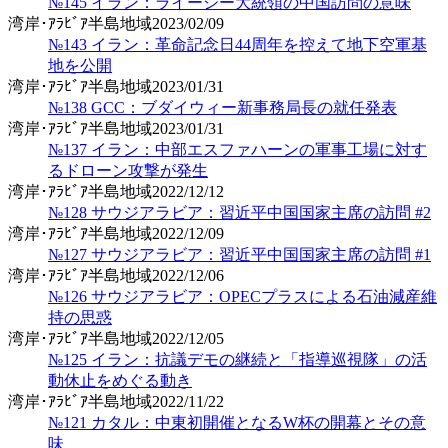
№145 イラン：ライーシー大統領の中国訪問の意味
湾岸･ｱﾗﾋﾞｱ半島地域
2023/02/09
№143 イラン：革命記念日44周年を控えて地下空軍基
地を公開
湾岸･ｱﾗﾋﾞｱ半島地域
2023/01/31
№138 GCC：ブダイウィー新事務局長の就任発表
湾岸･ｱﾗﾋﾞｱ半島地域
2023/01/31
№137 イラン：中部エスファハーンの軍事工場に対す
るドローン攻撃が発生
湾岸･ｱﾗﾋﾞｱ半島地域
2022/12/12
№128 サウジアラビア：習近平中国国家主席の訪問 #2
湾岸･ｱﾗﾋﾞｱ半島地域
2022/12/09
№127 サウジアラビア：習近平中国国家主席の訪問 #1
湾岸･ｱﾗﾋﾞｱ半島地域
2022/12/06
№126 サウジアラビア：OPECプラスによる石油減産維
持の思惑
湾岸･ｱﾗﾋﾞｱ半島地域
2022/12/05
№125 イラン：抗議デモの継続と「指導巡視隊」の活
動休止をめぐる動き
湾岸･ｱﾗﾋﾞｱ半島地域
2022/11/22
№121 カタル：中東初開催となるW杯の開幕とその意
味