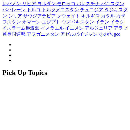
レバノン
リビア
ヨルダン
モロッコ
パレスチナ
パキスタン
バハレーン
トルコ
トルクメニスタン
チュニジア
タジキスタ
ン
シリア
サウジアラビア
クウェイト
キルギス
カタル
カザ
フスタン
オマーン
エジプト
ウズベキスタン
イラン
イラク
イスラーム過激派
イスラエル
イエメン
アルジェリア
アラブ
首長国連邦
アフガニスタン
アゼルバイジャン
その他
gcc
Pick Up Topics