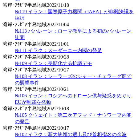
湾岸･ｱﾗﾋﾞｱ半島地域
2022/11/18
№119 イラン：国際原子力機関（IAEA）が非難決議を
採択
湾岸･ｱﾗﾋﾞｱ半島地域
2022/11/04
№113 バハレーン：ローマ教皇による初のバハレーン
訪問
湾岸･ｱﾗﾋﾞｱ半島地域
2022/11/01
№111 イラク：スーダーニー内閣の発足
湾岸･ｱﾗﾋﾞｱ半島地域
2022/10/28
№109 イラン：長期化する抗議デモ
湾岸･ｱﾗﾋﾞｱ半島地域
2022/10/27
№108 イラン：シーラーズのシャー・チェラーグ廟で
の襲撃事件
湾岸･ｱﾗﾋﾞｱ半島地域
2022/10/21
№106 イラン：ロシアへのドローン供与疑惑をめぐり
EUが制裁を発動
湾岸･ｱﾗﾋﾞｱ半島地域
2022/10/18
№105 クウェイト：第二次アフマド・ナウワーフ内閣
の発足
湾岸･ｱﾗﾋﾞｱ半島地域
2022/10/17
№102 イラク：新大統領の選出及び首相指名の余波