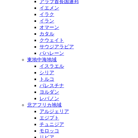
アラブ首長国連邦
イエメン
イラク
イラン
オマーン
カタル
クウェイト
サウジアラビア
バハレーン
東地中海地域
イスラエル
シリア
トルコ
パレスチナ
ヨルダン
レバノン
北アフリカ地域
アルジェリア
エジプト
チュニジア
モロッコ
リビア