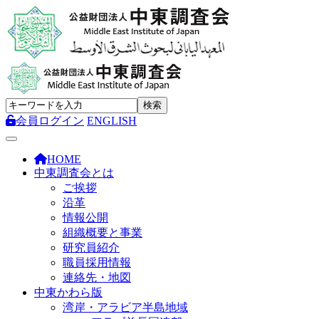
会員ログイン
ENGLISH
Toggle navigation
HOME
中東調査会とは
ご挨拶
沿革
情報公開
組織概要と事業
研究員紹介
職員採用情報
連絡先・地図
中東かわら版
湾岸・アラビア半島地域