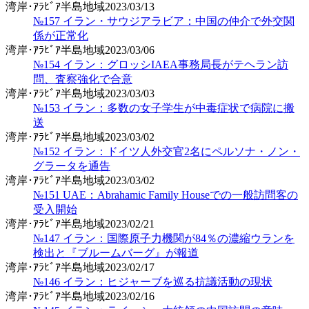
湾岸･ｱﾗﾋﾞｱ半島地域
2023/03/13
№157 イラン・サウジアラビア：中国の仲介で外交関
係が正常化
湾岸･ｱﾗﾋﾞｱ半島地域
2023/03/06
№154 イラン：グロッシIAEA事務局長がテヘラン訪
問、査察強化で合意
湾岸･ｱﾗﾋﾞｱ半島地域
2023/03/03
№153 イラン：多数の女子学生が中毒症状で病院に搬
送
湾岸･ｱﾗﾋﾞｱ半島地域
2023/03/02
№152 イラン：ドイツ人外交官2名にペルソナ・ノン・
グラータを通告
湾岸･ｱﾗﾋﾞｱ半島地域
2023/03/02
№151 UAE：Abrahamic Family Houseでの一般訪問客の
受入開始
湾岸･ｱﾗﾋﾞｱ半島地域
2023/02/21
№147 イラン：国際原子力機関が84％の濃縮ウランを
検出と『ブルームバーグ』が報道
湾岸･ｱﾗﾋﾞｱ半島地域
2023/02/17
№146 イラン：ヒジャーブを巡る抗議活動の現状
湾岸･ｱﾗﾋﾞｱ半島地域
2023/02/16