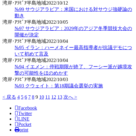
湾岸･ｱﾗﾋﾞｱ半島地域
2022/10/12
№99 サウジアラビア：米国における対サウジ強硬論の
動き
湾岸･ｱﾗﾋﾞｱ半島地域
2022/10/05
№97 サウジアラビア：2029年のアジア冬季競技大会の
開催が決定
湾岸･ｱﾗﾋﾞｱ半島地域
2022/10/04
№95 イラン：ハーメネイー最高指導者が抗議デモにつ
いて初めて言及
湾岸･ｱﾗﾋﾞｱ半島地域
2022/10/04
№94 イエメン：停戦期限が終了、フーシー派が越境攻
撃の可能性をほのめかす
湾岸･ｱﾗﾋﾞｱ半島地域
2022/10/03
№93 クウェイト：第18期議会選挙の実施
< 戻る
4
5
6
7
8
9
10
11
12
13
次へ >
Facebook
Twitter
LINE
Pocket
print