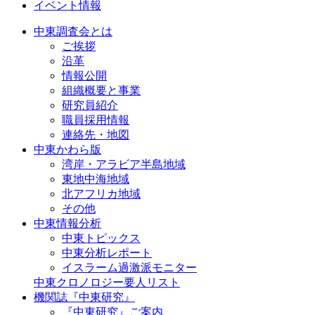
イベント情報
中東調査会とは
ご挨拶
沿革
情報公開
組織概要と事業
研究員紹介
職員採用情報
連絡先・地図
中東かわら版
湾岸・アラビア半島地域
東地中海地域
北アフリカ地域
その他
中東情報分析
中東トピックス
中東分析レポート
イスラーム過激派モニター
中東クロノロジー要人リスト
機関誌『中東研究』
『中東研究』ご案内