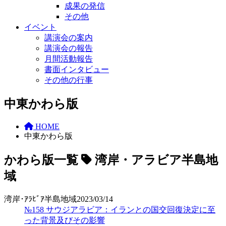
成果の発信
その他
イベント
講演会の案内
講演会の報告
月間活動報告
書面インタビュー
その他の行事
中東かわら版
HOME
中東かわら版
かわら版一覧
湾岸・アラビア半島地
域
湾岸･ｱﾗﾋﾞｱ半島地域
2023/03/14
№158 サウジアラビア：イランとの国交回復決定に至
った背景及びその影響