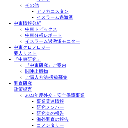
その他
アフガニスタン
イスラーム過激派
中東情報分析
中東トピックス
中東分析レポート
イスラーム過激派モニター
中東クロノロジー
要人リスト
『中東研究』
『中東研究』ご案内
関連出版物
ご購入方法/投稿募集
調査研究
政策提言
2023年度外交・安全保障事業
事業関連情報
研究メンバー
研究会の報告
海外調査の報告
コメンタリー