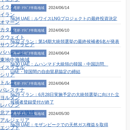
イラク
2024/06/14
湾岸･ｱﾗﾋﾞｱ半島地域
イラン
№34 UAE：ルワイスLNGプロジェクトの最終投資決定
オマーン
カタル
2024/06/10
湾岸･ｱﾗﾋﾞｱ半島地域
クウェイト
№32 イラン：第14期大統領選挙の最終候補者6名が発表
サウジアラビア
バハレーン
2024/06/04
湾岸･ｱﾗﾋﾞｱ半島地域
東地中海地域
№30 UAE：ムハンマド大統領の韓国・中国訪問、
イスラエル
UAE・韓国間の自由貿易協定の締結
シリア
トルコ
2024/06/04
湾岸･ｱﾗﾋﾞｱ半島地域
パレスチナ
№29 イラン：6月28日実施予定の大統領選挙に向けた立
ヨルダン
候補者登録受付が終了
レバノン
北アフリカ地域
2024/05/30
湾岸･ｱﾗﾋﾞｱ半島地域
アルジェリア
№28 UAE：モザンビークでの天然ガス権益を取得
エジプト