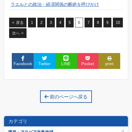
ラエルとの政治・経済関係の断絶を呼びかけ
< 戻る
1
2
3
4
5
6
7
8
9
10
次へ >
Facebook
Twitter
LINE
Pocket
print
前のページへ戻る
カテゴリ
湾岸・アラビア半島地域