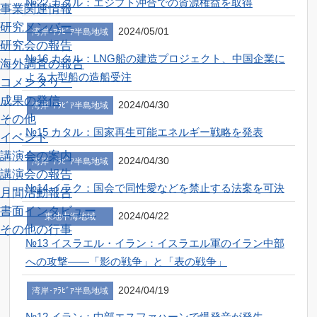
№22 カタル：エジプト沖合での資源権益を取得
事業関連情報
研究メンバー
2024/05/01
湾岸･ｱﾗﾋﾞｱ半島地域
研究会の報告
№16 カタル：LNG船の建造プロジェクト、中国企業に
海外調査の報告
よる大型船の造船受注
コメンタリー
成果の発信
2024/04/30
湾岸･ｱﾗﾋﾞｱ半島地域
その他
№15 カタル：国家再生可能エネルギー戦略を発表
イベント
講演会の案内
2024/04/30
湾岸･ｱﾗﾋﾞｱ半島地域
講演会の報告
№14 イラク：国会で同性愛などを禁止する法案を可決
月間活動報告
書面インタビュー
2024/04/22
東地中海地域
その他の行事
№13 イスラエル・イラン：イスラエル軍のイラン中部
への攻撃――「影の戦争」と「表の戦争」
2024/04/19
湾岸･ｱﾗﾋﾞｱ半島地域
№12 イラン：中部エスファハーンで爆発音が発生