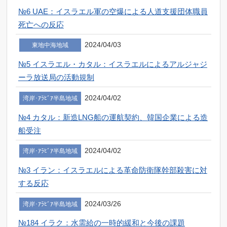
№6 UAE：イスラエル軍の空爆による人道支援団体職員
死亡への反応
2024/04/03
東地中海地域
№5 イスラエル・カタル：イスラエルによるアルジャジ
ーラ放送局の活動規制
2024/04/02
湾岸･ｱﾗﾋﾞｱ半島地域
№4 カタル：新造LNG船の運航契約、韓国企業による造
船受注
2024/04/02
湾岸･ｱﾗﾋﾞｱ半島地域
№3 イラン：イスラエルによる革命防衛隊幹部殺害に対
する反応
2024/03/26
湾岸･ｱﾗﾋﾞｱ半島地域
№184 イラク：水需給の一時的緩和と今後の課題