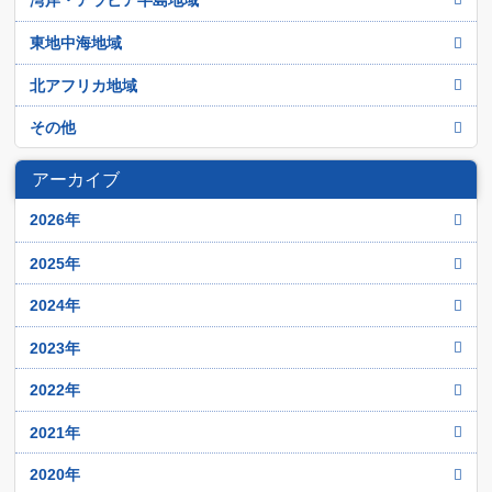
アラブ首長国連邦
東地中海地域
イエメン
イスラエル
北アフリカ地域
イラク
シリア
アルジェリア
その他
イラン
トルコ
エジプト
アフガニスタン
オマーン
アーカイブ
パレスチナ
チュニジア
イスラーム過激派
カタル
ヨルダン
2026年
モロッコ
クウェイト
レバノン
12月
リビア
2025年
サウジアラビア
11月
12月
2024年
バハレーン
10月
11月
12月
2023年
9月
10月
11月
12月
2022年
8月
9月
10月
11月
12月
2021年
7月
8月
9月
10月
11月
6月
12月
2020年
7月
8月
9月