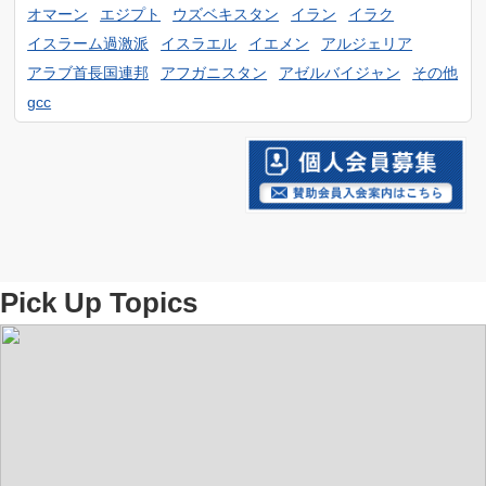
2月
3月
オマーン
エジプト
ウズベキスタン
イラン
イラク
4月
1月
2月
イスラーム過激派
イスラエル
イエメン
アルジェリア
アラブ首長国連邦
アフガニスタン
アゼルバイジャン
その他
1月
gcc
Pick Up Topics