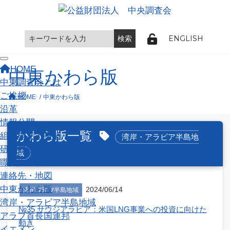
ENGLISH
Toggle navigation
HOME
中東かわら版
中東調査会とは
ご挨拶
HOME
中東かわら版
沿革
情報公開
かわら版一覧
組織概要と事業
湾岸・アラビア半島地
研究員紹介
域
職員採用情報
連絡先・地図
中東かわら版
2024/06/14
湾岸･ｱﾗﾋﾞｱ半島地域
湾岸・アラビア半島地域
№35 サウジアラビア：米国LNG事業への投資に向けた
アラブ首長国連邦
動き
イエメン