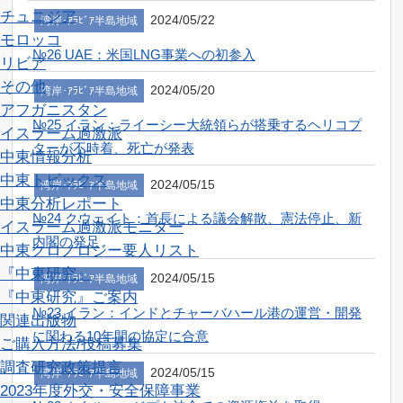
チュニジア
2024/05/22
湾岸･ｱﾗﾋﾞｱ半島地域
モロッコ
№26 UAE：米国LNG事業への初参入
リビア
その他
2024/05/20
湾岸･ｱﾗﾋﾞｱ半島地域
アフガニスタン
№25 イラン：ライーシー大統領らが搭乗するヘリコプ
イスラーム過激派
ターが不時着、死亡が発表
中東情報分析
中東トピックス
2024/05/15
湾岸･ｱﾗﾋﾞｱ半島地域
中東分析レポート
№24 クウェイト：首長による議会解散、憲法停止、新
イスラーム過激派モニター
内閣の発足
中東クロノロジー
要人リスト
『中東研究』
2024/05/15
湾岸･ｱﾗﾋﾞｱ半島地域
『中東研究』ご案内
№23 イラン：インドとチャーバハール港の運営・開発
関連出版物
に関わる10年間の協定に合意
ご購入方法/投稿募集
調査研究
政策提言
2024/05/15
湾岸･ｱﾗﾋﾞｱ半島地域
2023年度外交・安全保障事業