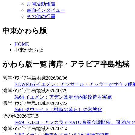
月間活動報告
書面インタビュー
その他の行事
中東かわら版
HOME
中東かわら版
かわら版一覧
湾岸・アラビア半島地域
湾岸･ｱﾗﾋﾞｱ半島地域
2026/08/06
NEW
№65 イエメン：アンサール・アッラーがサウジ
湾岸･ｱﾗﾋﾞｱ半島地域
2026/07/29
№64 イエメン：アデン政府が内閣改造を実施
湾岸･ｱﾗﾋﾞｱ半島地域
2026/07/22
№61 クウェイト：戦時の暮らしの常態化
その他
2026/07/15
№59 トルコ：アンカラでNATO首脳会議開催、同盟内
湾岸･ｱﾗﾋﾞｱ半島地域
2026/07/14
№57 イラン：米軍がイランを3夜連続で攻撃