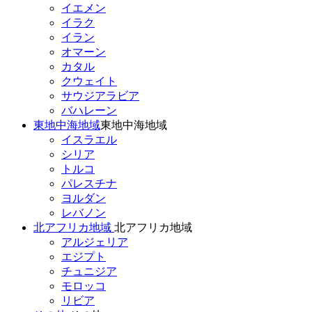
イエメン
イラク
イラン
オマーン
カタル
クウェイト
サウジアラビア
バハレーン
東地中海地域
東地中海地域
イスラエル
シリア
トルコ
パレスチナ
ヨルダン
レバノン
北アフリカ地域
北アフリカ地域
アルジェリア
エジプト
チュニジア
モロッコ
リビア