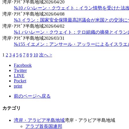
湾岸･ｱﾗﾋﾞｱ半島地域
2026/04/20
№10 バハレーン・クウェイト：イラン情勢を受けた法
湾岸･ｱﾗﾋﾞｱ半島地域
2026/04/08
№3 イラン：国家安全保障最高評議会が米国との交渉に
湾岸･ｱﾗﾋﾞｱ半島地域
2026/04/02
№1 バハレーン・クウェイト：テロ組織の摘発とイラ
湾岸･ｱﾗﾋﾞｱ半島地域
2026/03/31
№155 イエメン：アンサール・アッラーによるイスラ
1
2
3
4
5
6
7
8
9
10
次へ >
Facebook
Twitter
LINE
Pocket
print
前のページへ戻る
カテゴリ
湾岸・アラビア半島地域
湾岸・アラビア半島地域
アラブ首長国連邦