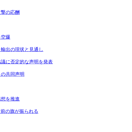
攻撃の応酬
を空爆
と輸出の現状と見通し
協議に否定的な声明を発表
との共同声明
構想を推進
革命前の旗が振られる