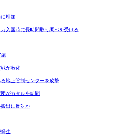
頭に増加
リカ入国時に長時間取り調べを受ける
実施
交戦が激化
ある地上管制センターを攻撃
官団がカタルを訪問
外搬出に反対か
が発生