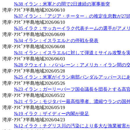
№38 イラン：米軍との間で2日連続の軍事衝突
湾岸･ｱﾗﾋﾞｱ半島地域
2026/06/10
№37 イラン：「アジア・チーター」の推定生息数が27
湾岸･ｱﾗﾋﾞｱ半島地域
2026/06/10
№35 イラク：サッカーイラク代表チームの選手がアメ
湾岸･ｱﾗﾋﾞｱ半島地域
2026/06/09
№34 イラン：イスラエルとの停戦を発表
湾岸･ｱﾗﾋﾞｱ半島地域
2026/06/08
№31 イラン：イスラエルに対して弾道ミサイル攻撃を
湾岸･ｱﾗﾋﾞｱ半島地域
2026/06/03
№28 クウェイト・バハレーン：アメリカ・イラン間の
湾岸･ｱﾗﾋﾞｱ半島地域
2026/05/28
№25 イラン：米軍がイラン南部バンダルアッバースに
湾岸･ｱﾗﾋﾞｱ半島地域
2026/05/26
№23 イラン：ガーリーバーフ国会議長を団長とする高
湾岸･ｱﾗﾋﾞｱ半島地域
2026/05/22
№21 イラン：モジタバー最高指導者、濃縮ウランの国
湾岸･ｱﾗﾋﾞｱ半島地域
2026/05/19
№19 イラク：ザイディー内閣が発足
湾岸･ｱﾗﾋﾞｱ半島地域
2026/04/23
№12 イラク：チグリス川の汚染により多大な漁業被害