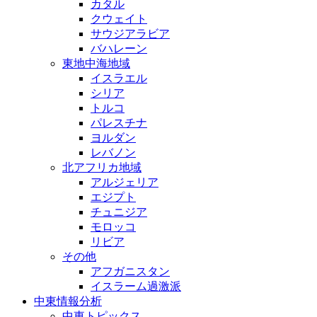
カタル
クウェイト
サウジアラビア
バハレーン
東地中海地域
イスラエル
シリア
トルコ
パレスチナ
ヨルダン
レバノン
北アフリカ地域
アルジェリア
エジプト
チュニジア
モロッコ
リビア
その他
アフガニスタン
イスラーム過激派
中東情報分析
中東トピックス