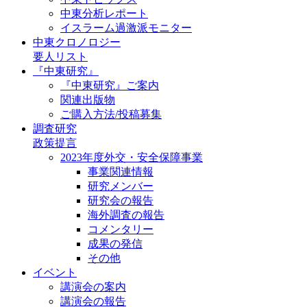
中東分析レポート
イスラーム過激派モニター
中東クロノロジー
要人リスト
『中東研究』
『中東研究』ご案内
関連出版物
ご購入方法/投稿募集
調査研究
政策提言
2023年度外交・安全保障事業
事業関連情報
研究メンバー
研究会の報告
海外調査の報告
コメンタリー
成果の発信
その他
イベント
講演会の案内
講演会の報告