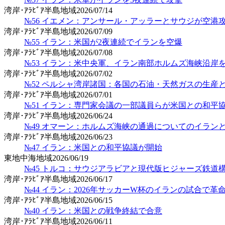
湾岸･ｱﾗﾋﾞｱ半島地域
2026/07/14
№56 イエメン：アンサール・アッラーとサウジが空港
湾岸･ｱﾗﾋﾞｱ半島地域
2026/07/09
№55 イラン：米国が2夜連続でイランを空爆
湾岸･ｱﾗﾋﾞｱ半島地域
2026/07/08
№53 イラン：米中央軍、イラン南部ホルムズ海峡沿岸
湾岸･ｱﾗﾋﾞｱ半島地域
2026/07/02
№52 ペルシャ湾岸諸国：各国の石油・天然ガスの生産
湾岸･ｱﾗﾋﾞｱ半島地域
2026/07/01
№51 イラン：専門家会議の一部議員らが米国との和平
湾岸･ｱﾗﾋﾞｱ半島地域
2026/06/24
№49 オマーン：ホルムズ海峡の通過についてのイラン
湾岸･ｱﾗﾋﾞｱ半島地域
2026/06/23
№47 イラン：米国との和平協議が開始
東地中海地域
2026/06/19
№45 トルコ：サウジアラビアと現代版ヒジャーズ鉄道
湾岸･ｱﾗﾋﾞｱ半島地域
2026/06/17
№44 イラン：2026年サッカーW杯のイランの試合で
湾岸･ｱﾗﾋﾞｱ半島地域
2026/06/15
№40 イラン：米国との戦争終結で合意
湾岸･ｱﾗﾋﾞｱ半島地域
2026/06/11