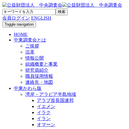
会員ログイン
ENGLISH
Toggle navigation
HOME
中東調査会とは
ご挨拶
沿革
情報公開
組織概要と事業
研究員紹介
職員採用情報
連絡先・地図
中東かわら版
湾岸・アラビア半島地域
アラブ首長国連邦
イエメン
イラク
イラン
オマーン