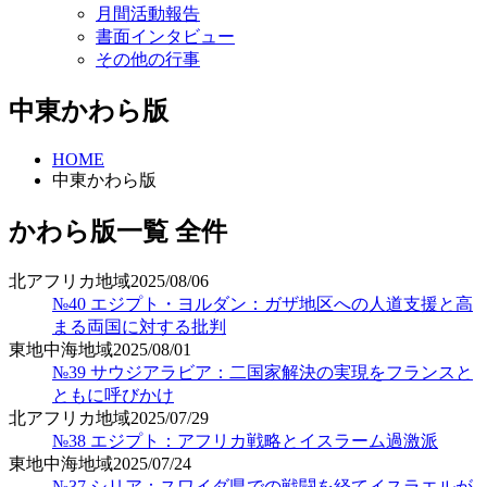
月間活動報告
書面インタビュー
その他の行事
中東かわら版
HOME
中東かわら版
かわら版一覧
全件
北アフリカ地域
2025/08/06
№40 エジプト・ヨルダン：ガザ地区への人道支援と高
まる両国に対する批判
東地中海地域
2025/08/01
№39 サウジアラビア：二国家解決の実現をフランスと
ともに呼びかけ
北アフリカ地域
2025/07/29
№38 エジプト：アフリカ戦略とイスラーム過激派
東地中海地域
2025/07/24
№37 シリア：スワイダ県での戦闘を経てイスラエルが