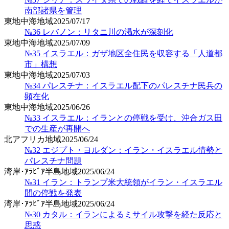
南部諸県を管理
東地中海地域
2025/07/17
№36 レバノン：リタニ川の渇水が深刻化
東地中海地域
2025/07/09
№35 イスラエル：ガザ地区全住民を収容する「人道都
市」構想
東地中海地域
2025/07/03
№34 パレスチナ：イスラエル配下のパレスチナ民兵の
顕在化
東地中海地域
2025/06/26
№33 イスラエル：イランとの停戦を受け、沖合ガス田
での生産が再開へ
北アフリカ地域
2025/06/24
№32 エジプト・ヨルダン：イラン・イスラエル情勢と
パレスチナ問題
湾岸･ｱﾗﾋﾞｱ半島地域
2025/06/24
№31 イラン：トランプ米大統領がイラン・イスラエル
間の停戦を発表
湾岸･ｱﾗﾋﾞｱ半島地域
2025/06/24
№30 カタル：イランによるミサイル攻撃を経た反応と
思惑