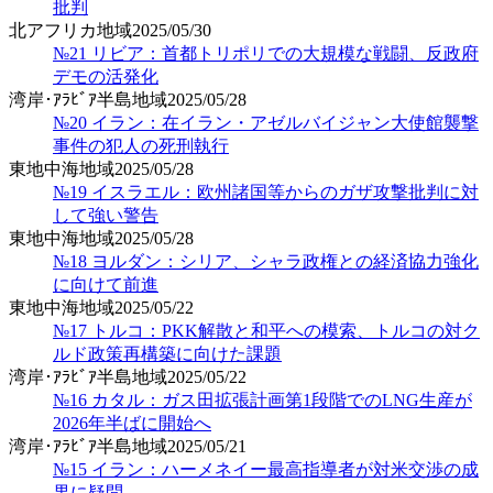
批判
北アフリカ地域
2025/05/30
№21 リビア：首都トリポリでの大規模な戦闘、反政府
デモの活発化
湾岸･ｱﾗﾋﾞｱ半島地域
2025/05/28
№20 イラン：在イラン・アゼルバイジャン大使館襲撃
事件の犯人の死刑執行
東地中海地域
2025/05/28
№19 イスラエル：欧州諸国等からのガザ攻撃批判に対
して強い警告
東地中海地域
2025/05/28
№18 ヨルダン：シリア、シャラ政権との経済協力強化
に向けて前進
東地中海地域
2025/05/22
№17 トルコ：PKK解散と和平への模索、トルコの対ク
ルド政策再構築に向けた課題
湾岸･ｱﾗﾋﾞｱ半島地域
2025/05/22
№16 カタル：ガス田拡張計画第1段階でのLNG生産が
2026年半ばに開始へ
湾岸･ｱﾗﾋﾞｱ半島地域
2025/05/21
№15 イラン：ハーメネイー最高指導者が対米交渉の成
果に疑問