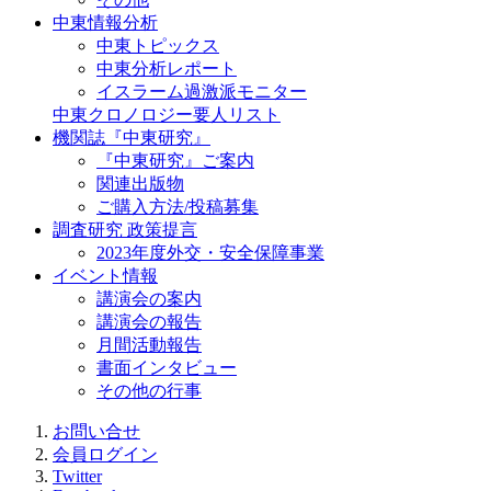
中東情報分析
中東トピックス
中東分析レポート
イスラーム過激派モニター
中東クロノロジー要人リスト
機関誌『中東研究』
『中東研究』ご案内
関連出版物
ご購入方法/投稿募集
調査研究 政策提言
2023年度外交・安全保障事業
イベント情報
講演会の案内
講演会の報告
月間活動報告
書面インタビュー
その他の行事
お問い合せ
会員ログイン
Twitter