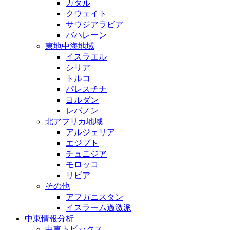
カタル
クウェイト
サウジアラビア
バハレーン
東地中海地域
イスラエル
シリア
トルコ
パレスチナ
ヨルダン
レバノン
北アフリカ地域
アルジェリア
エジプト
チュニジア
モロッコ
リビア
その他
アフガニスタン
イスラーム過激派
中東情報分析
中東トピックス