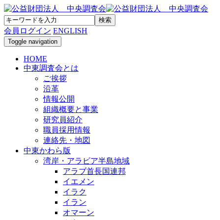
会員ログイン
ENGLISH
Toggle navigation
HOME
中東調査会とは
ご挨拶
沿革
情報公開
組織概要と事業
研究員紹介
職員採用情報
連絡先・地図
中東かわら版
湾岸・アラビア半島地域
アラブ首長国連邦
イエメン
イラク
イラン
オマーン