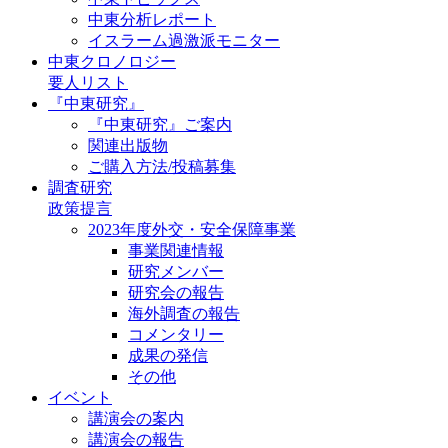
中東分析レポート
イスラーム過激派モニター
中東クロノロジー
要人リスト
『中東研究』
『中東研究』ご案内
関連出版物
ご購入方法/投稿募集
調査研究
政策提言
2023年度外交・安全保障事業
事業関連情報
研究メンバー
研究会の報告
海外調査の報告
コメンタリー
成果の発信
その他
イベント
講演会の案内
講演会の報告