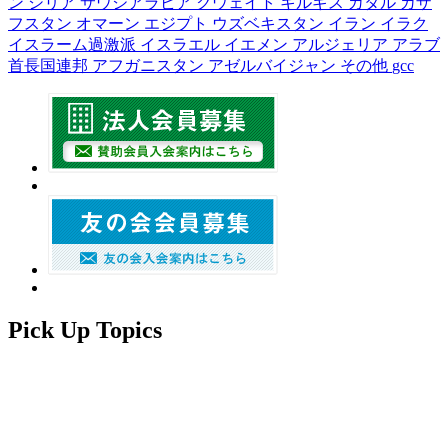
ン
シリア
サウジアラビア
クウェイト
キルギス
カタル
カザ
フスタン
オマーン
エジプト
ウズベキスタン
イラン
イラク
イスラーム過激派
イスラエル
イエメン
アルジェリア
アラブ
首長国連邦
アフガニスタン
アゼルバイジャン
その他
gcc
Pick Up Topics