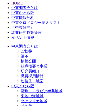
HOME
中東調査会とは
中東かわら版
中東情報分析
中東クロノロジー要人リスト
『中東研究』
調査研究政策提言
イベント情報
中東調査会とは
ご挨拶
沿革
情報公開
組織概要と事業
研究員紹介
職員採用情報
連絡先・地図
中東かわら版
湾岸・アラビア半島地域
東地中海地域
北アフリカ地域
その他