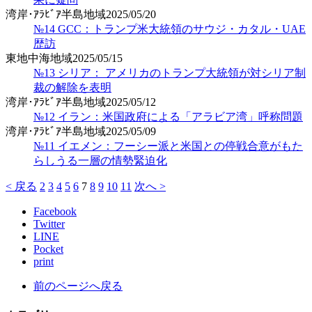
湾岸･ｱﾗﾋﾞｱ半島地域
2025/05/20
№14 GCC：トランプ米大統領のサウジ・カタル・UAE
歴訪
東地中海地域
2025/05/15
№13 シリア： アメリカのトランプ大統領が対シリア制
裁の解除を表明
湾岸･ｱﾗﾋﾞｱ半島地域
2025/05/12
№12 イラン：米国政府による「アラビア湾」呼称問題
湾岸･ｱﾗﾋﾞｱ半島地域
2025/05/09
№11 イエメン：フーシー派と米国との停戦合意がもた
らしうる一層の情勢緊迫化
< 戻る
2
3
4
5
6
7
8
9
10
11
次へ >
Facebook
Twitter
LINE
Pocket
print
前のページへ戻る