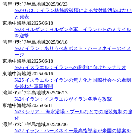
湾岸･ｱﾗﾋﾞｱ半島地域
2025/06/23
№29 GCC：イラン核施設破壊による放射能汚染はない
と発表
東地中海地域
2025/06/18
№28 ヨルダン：ヨルダン空軍、イランからのミサイル
を迎撃
湾岸･ｱﾗﾋﾞｱ半島地域
2025/06/18
№27 イラン：ありうべきポスト・ハーメネイーのイメ
ージ
東地中海地域
2025/06/18
№26 イスラエル：イランへの勝利に向けたシナリオ
東地中海地域
2025/06/16
№25 イスラエル：イランの無力化と国際社会への牽制
を兼ねた軍事展開
湾岸･ｱﾗﾋﾞｱ半島地域
2025/06/13
№24 イラン：イスラエルがイラン各地を攻撃
東地中海地域
2025/06/11
№23 シリア： 海水浴場・プールなどでの服装規制の強
化
湾岸･ｱﾗﾋﾞｱ半島地域
2025/06/06
№22 イラン：ハーメネイー最高指導者が米国の提案を