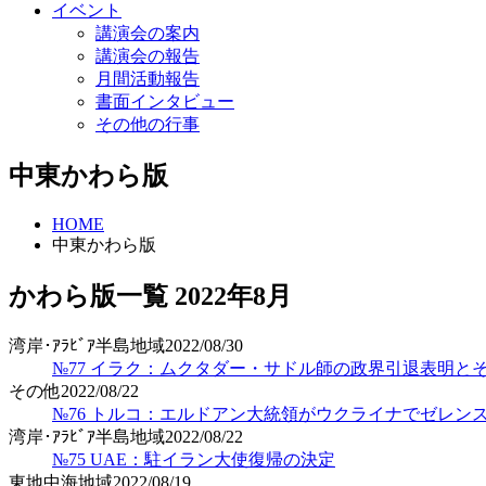
イベント
講演会の案内
講演会の報告
月間活動報告
書面インタビュー
その他の行事
中東かわら版
HOME
中東かわら版
かわら版一覧
2022年
8月
湾岸･ｱﾗﾋﾞｱ半島地域
2022/08/30
№77 イラク：ムクタダー・サドル師の政界引退表明と
その他
2022/08/22
№76 トルコ：エルドアン大統領がウクライナでゼレン
湾岸･ｱﾗﾋﾞｱ半島地域
2022/08/22
№75 UAE：駐イラン大使復帰の決定
東地中海地域
2022/08/19