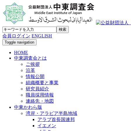
会員ログイン
ENGLISH
Toggle navigation
HOME
中東調査会とは
ご挨拶
沿革
情報公開
組織概要と事業
研究員紹介
職員採用情報
連絡先・地図
中東かわら版
湾岸・アラビア半島地域
アラブ首長国連邦
イエメン