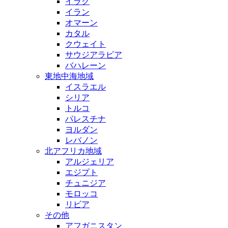
イラク
イラン
オマーン
カタル
クウェイト
サウジアラビア
バハレーン
東地中海地域
イスラエル
シリア
トルコ
パレスチナ
ヨルダン
レバノン
北アフリカ地域
アルジェリア
エジプト
チュニジア
モロッコ
リビア
その他
アフガニスタン