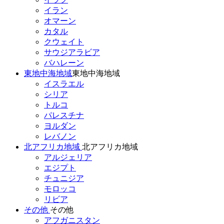
イラン
オマーン
カタル
クウェイト
サウジアラビア
バハレーン
東地中海地域
東地中海地域
イスラエル
シリア
トルコ
パレスチナ
ヨルダン
レバノン
北アフリカ地域
北アフリカ地域
アルジェリア
エジプト
チュニジア
モロッコ
リビア
その他
その他
アフガニスタン