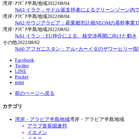
湾岸･ｱﾗﾋﾞｱ半島地域
2022/08/04
№63 イラク：サドル派支持者によるグリーンゾーン内
湾岸･ｱﾗﾋﾞｱ半島地域
2022/08/04
№62 サウジアラビア：産業都市計画NEOMの基幹事業TH
湾岸･ｱﾗﾋﾞｱ半島地域
2022/08/02
№61 イラン：EU仲介による、核交渉再開に向けた動き
その他
2022/08/02
№60 アフガニスタン：アル=カーイダのザワーヒリー
Facebook
Twitter
LINE
Pocket
print
前のページへ戻る
カテゴリ
湾岸・アラビア半島地域
湾岸・アラビア半島地域
アラブ首長国連邦
イエメン
イラク