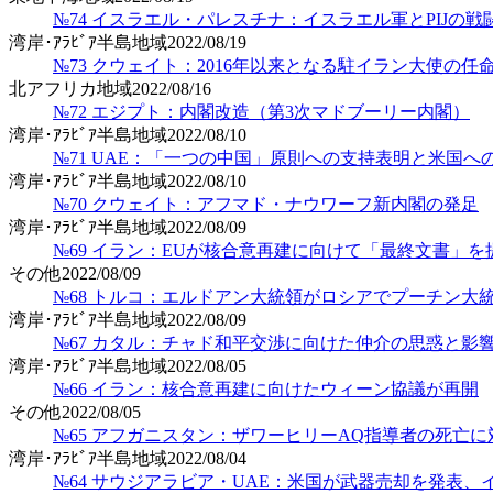
№74 イスラエル・パレスチナ：イスラエル軍とPIJの
湾岸･ｱﾗﾋﾞｱ半島地域
2022/08/19
№73 クウェイト：2016年以来となる駐イラン大使の任
北アフリカ地域
2022/08/16
№72 エジプト：内閣改造（第3次マドブーリー内閣）
湾岸･ｱﾗﾋﾞｱ半島地域
2022/08/10
№71 UAE：「一つの中国」原則への支持表明と米国へ
湾岸･ｱﾗﾋﾞｱ半島地域
2022/08/10
№70 クウェイト：アフマド・ナウワーフ新内閣の発足
湾岸･ｱﾗﾋﾞｱ半島地域
2022/08/09
№69 イラン：EUが核合意再建に向けて「最終文書」を
その他
2022/08/09
№68 トルコ：エルドアン大統領がロシアでプーチン大
湾岸･ｱﾗﾋﾞｱ半島地域
2022/08/09
№67 カタル：チャド和平交渉に向けた仲介の思惑と影
湾岸･ｱﾗﾋﾞｱ半島地域
2022/08/05
№66 イラン：核合意再建に向けたウィーン協議が再開
その他
2022/08/05
№65 アフガニスタン：ザワーヒリーAQ指導者の死亡
湾岸･ｱﾗﾋﾞｱ半島地域
2022/08/04
№64 サウジアラビア・UAE：米国が武器売却を発表