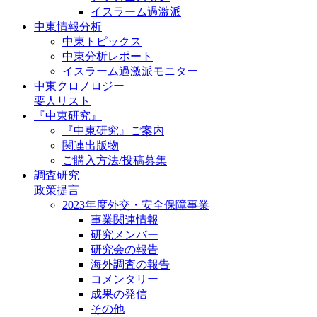
イスラーム過激派
中東情報分析
中東トピックス
中東分析レポート
イスラーム過激派モニター
中東クロノロジー
要人リスト
『中東研究』
『中東研究』ご案内
関連出版物
ご購入方法/投稿募集
調査研究
政策提言
2023年度外交・安全保障事業
事業関連情報
研究メンバー
研究会の報告
海外調査の報告
コメンタリー
成果の発信
その他