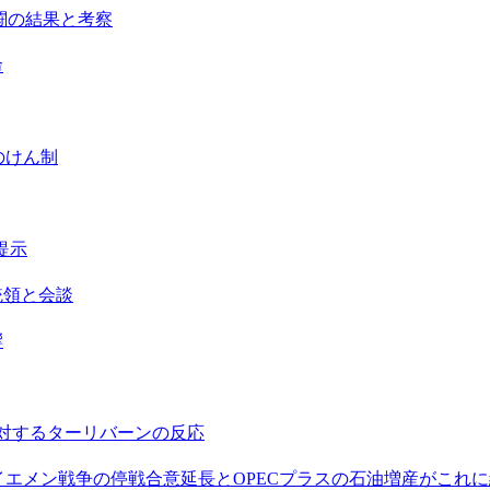
戦闘の結果と考察
命
のけん制
提示
統領と会談
響
に対するターリバーンの反応
、イエメン戦争の停戦合意延長とOPECプラスの石油増産がこれ