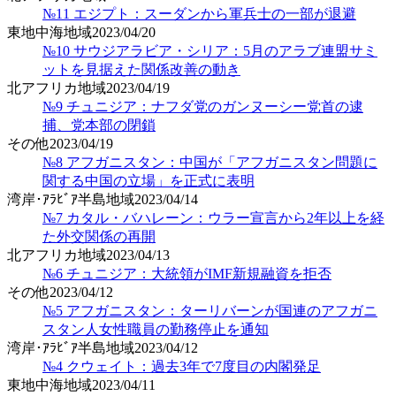
№11 エジプト：スーダンから軍兵士の一部が退避
東地中海地域
2023/04/20
№10 サウジアラビア・シリア：5月のアラブ連盟サミ
ットを見据えた関係改善の動き
北アフリカ地域
2023/04/19
№9 チュニジア：ナフダ党のガンヌーシー党首の逮
捕、党本部の閉鎖
その他
2023/04/19
№8 アフガニスタン：中国が「アフガニスタン問題に
関する中国の立場」を正式に表明
湾岸･ｱﾗﾋﾞｱ半島地域
2023/04/14
№7 カタル・バハレーン：ウラー宣言から2年以上を経
た外交関係の再開
北アフリカ地域
2023/04/13
№6 チュニジア：大統領がIMF新規融資を拒否
その他
2023/04/12
№5 アフガニスタン：ターリバーンが国連のアフガニ
スタン人女性職員の勤務停止を通知
湾岸･ｱﾗﾋﾞｱ半島地域
2023/04/12
№4 クウェイト：過去3年で7度目の内閣発足
東地中海地域
2023/04/11