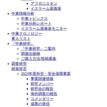
アフガニスタン
イスラーム過激派
中東情報分析
中東トピックス
中東分析レポート
イスラーム過激派モニター
中東クロノロジー
要人リスト
『中東研究』
『中東研究』ご案内
関連出版物
ご購入方法/投稿募集
調査研究
政策提言
2023年度外交・安全保障事業
事業関連情報
研究メンバー
研究会の報告
海外調査の報告
コメンタリー
成果の発信