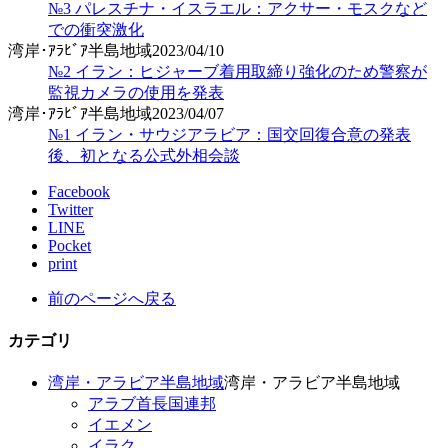
№3 パレスチナ・イスラエル：アクサー・モスクなど
での衝突激化
湾岸･ｱﾗﾋﾞｱ半島地域
2023/04/10
№2 イラン：ヒジャーブ着用取締り強化のため警察が
監視カメラの使用を発表
湾岸･ｱﾗﾋﾞｱ半島地域
2023/04/07
№1 イラン・サウジアラビア：国交回復合意の発表
後、初となる公式外相会談
Facebook
Twitter
LINE
Pocket
print
前のページへ戻る
カテゴリ
湾岸・アラビア半島地域
湾岸・アラビア半島地域
アラブ首長国連邦
イエメン
イラク