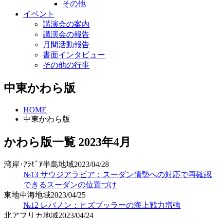
その他
イベント
講演会の案内
講演会の報告
月間活動報告
書面インタビュー
その他の行事
中東かわら版
HOME
中東かわら版
かわら版一覧
2023年
4月
湾岸･ｱﾗﾋﾞｱ半島地域
2023/04/28
№13 サウジアラビア：スーダン情勢への対応で再確認
できるスーダンの位置づけ
東地中海地域
2023/04/25
№12 レバノン：ヒズブッラーの海上戦力増強
北アフリカ地域
2023/04/24