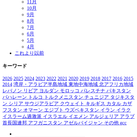
11月
10月
9月
8月
7月
6月
5月
4月
これより以前
キーワード
2026
2025
2024
2023
2022
2021
2020
2019
2018
2017
2016
2015
2014
湾岸・アラビア半島地域
東地中海地域
北アフリカ地域
レバノン
リビア
ヨルダン
モロッコ
パレスチナ
パキスタン
バハレーン
トルコ
トルクメニスタン
チュニジア
タジキスタ
ン
シリア
サウジアラビア
クウェイト
キルギス
カタル
カザ
フスタン
オマーン
エジプト
ウズベキスタン
イラン
イラク
イスラーム過激派
イスラエル
イエメン
アルジェリア
アラブ
首長国連邦
アフガニスタン
アゼルバイジャン
その他
gcc