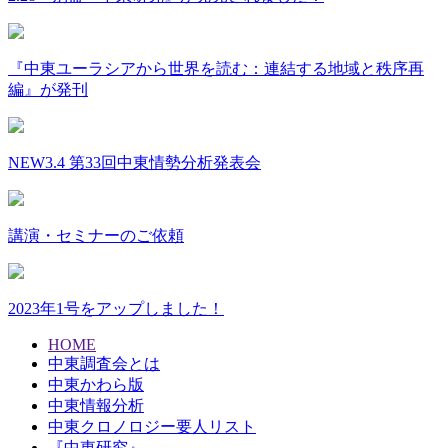
『中東ユーラシアから世界を読む：連結する地域と秩序再
編』が発刊
NEW
3.4 第33回中東情勢分析発表会
講演・セミナーのご依頼
2023年1号をアップしました！
HOME
中東調査会とは
中東かわら版
中東情報分析
中東クロノロジー要人リスト
『中東研究』