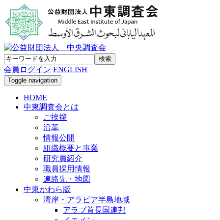
会員ログイン
ENGLISH
Toggle navigation
HOME
中東調査会とは
ご挨拶
沿革
情報公開
組織概要と事業
研究員紹介
職員採用情報
連絡先・地図
中東かわら版
湾岸・アラビア半島地域
アラブ首長国連邦