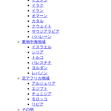
イエメン
イラク
イラン
オマーン
カタル
クウェイト
サウジアラビア
バハレーン
東地中海地域
イスラエル
シリア
トルコ
パレスチナ
ヨルダン
レバノン
北アフリカ地域
アルジェリア
エジプト
チュニジア
モロッコ
リビア
その他