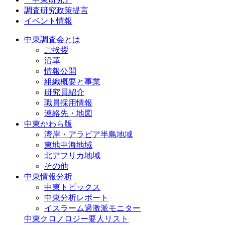
調査研究政策提言
イベント情報
中東調査会とは
ご挨拶
沿革
情報公開
組織概要と事業
研究員紹介
職員採用情報
連絡先・地図
中東かわら版
湾岸・アラビア半島地域
東地中海地域
北アフリカ地域
その他
中東情報分析
中東トピックス
中東分析レポート
イスラーム過激派モニター
中東クロノロジー要人リスト