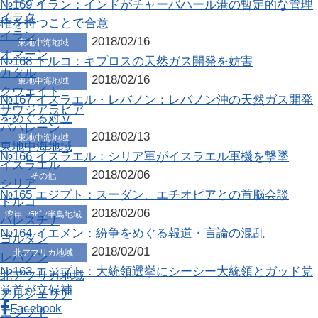
№169 イラン：インドがチャーバハール港の暫定的な管理
イラク
権を持つことで合意
イラン
2018/02/16
東地中海地域
オマーン
№168 トルコ：キプロスの天然ガス開発を妨害
カタル
2018/02/16
東地中海地域
クウェイト
№167 イスラエル・レバノン：レバノン沖の天然ガス開発
サウジアラビア
をめぐる対立
バハレーン
2018/02/13
東地中海地域
東地中海地域
№166 イスラエル：シリア軍がイスラエル軍機を撃墜
イスラエル
2018/02/06
その他
シリア
№165 エジプト：スーダン、エチオピアとの首脳会談
トルコ
2018/02/06
湾岸･ｱﾗﾋﾞｱ半島地域
パレスチナ
№164 イエメン：紛争をめぐる報道・言論の混乱
ヨルダン
2018/02/01
北アフリカ地域
レバノン
№163 エジプト：大統領選挙にシーシー大統領とガッド党
北アフリカ地域
党首が立候補
アルジェリア
Facebook
エジプト