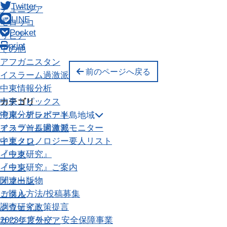
Twitter
チュニジア
LINE
モロッコ
Pocket
リビア
print
その他
アフガニスタン
前のページへ戻る
イスラーム過激派
中東情報分析
中東トピックス
カテゴリ
中東分析レポート
湾岸・アラビア半島地域
イスラーム過激派モニター
アラブ首長国連邦
中東クロノロジー
要人リスト
イエメン
『中東研究』
イラク
『中東研究』ご案内
イラン
関連出版物
オマーン
ご購入方法/投稿募集
カタル
調査研究
政策提言
クウェイト
2023年度外交・安全保障事業
サウジアラビア