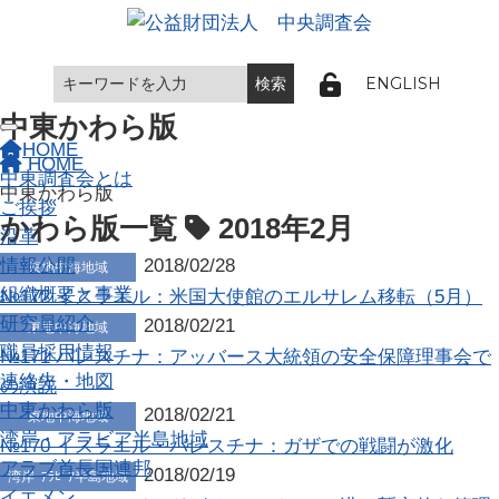
ENGLISH
中東かわら版
Toggle navigation
HOME
HOME
中東調査会とは
中東かわら版
ご挨拶
かわら版一覧
2018年
2月
沿革
情報公開
2018/02/28
東地中海地域
組織概要と事業
№172 イスラエル：米国大使館のエルサレム移転（5月）
研究員紹介
2018/02/21
東地中海地域
職員採用情報
№171 パレスチナ：アッバース大統領の安全保障理事会で
連絡先・地図
の演説
中東かわら版
2018/02/21
東地中海地域
湾岸・アラビア半島地域
№170 イスラエル・パレスチナ：ガザでの戦闘が激化
アラブ首長国連邦
2018/02/19
湾岸･ｱﾗﾋﾞｱ半島地域
イエメン