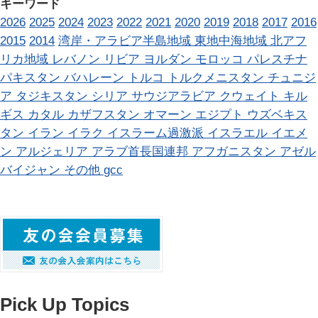
キーワード
2026
2025
2024
2023
2022
2021
2020
2019
2018
2017
2016
2015
2014
湾岸・アラビア半島地域
東地中海地域
北アフ
リカ地域
レバノン
リビア
ヨルダン
モロッコ
パレスチナ
パキスタン
バハレーン
トルコ
トルクメニスタン
チュニジ
ア
タジキスタン
シリア
サウジアラビア
クウェイト
キル
ギス
カタル
カザフスタン
オマーン
エジプト
ウズベキス
タン
イラン
イラク
イスラーム過激派
イスラエル
イエメ
ン
アルジェリア
アラブ首長国連邦
アフガニスタン
アゼル
バイジャン
その他
gcc
Pick Up Topics