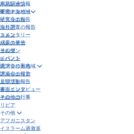
事業関連情報
バハレーン
研究メンバー
東地中海地域
研究会の報告
イスラエル
海外調査の報告
シリア
コメンタリー
トルコ
成果の発信
パレスチナ
その他
ヨルダン
イベント
レバノン
講演会の案内
北アフリカ地域
講演会の報告
アルジェリア
月間活動報告
エジプト
書面インタビュー
チュニジア
その他の行事
モロッコ
リビア
その他
アフガニスタン
イスラーム過激派