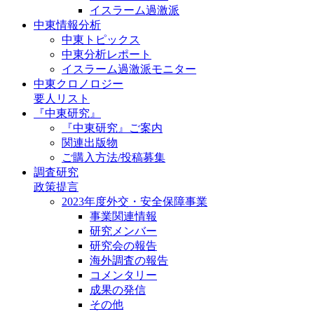
イスラーム過激派
中東情報分析
中東トピックス
中東分析レポート
イスラーム過激派モニター
中東クロノロジー
要人リスト
『中東研究』
『中東研究』ご案内
関連出版物
ご購入方法/投稿募集
調査研究
政策提言
2023年度外交・安全保障事業
事業関連情報
研究メンバー
研究会の報告
海外調査の報告
コメンタリー
成果の発信
その他