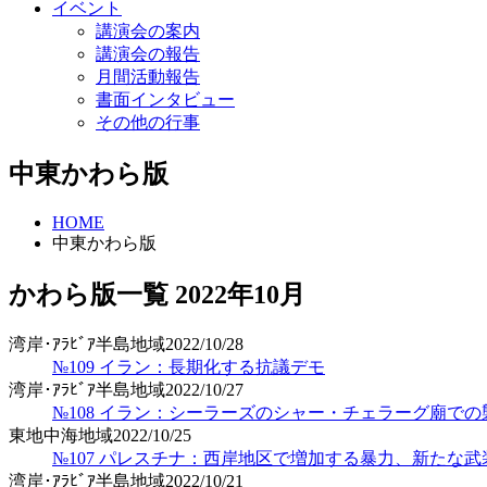
イベント
講演会の案内
講演会の報告
月間活動報告
書面インタビュー
その他の行事
中東かわら版
HOME
中東かわら版
かわら版一覧
2022年
10月
湾岸･ｱﾗﾋﾞｱ半島地域
2022/10/28
№109 イラン：長期化する抗議デモ
湾岸･ｱﾗﾋﾞｱ半島地域
2022/10/27
№108 イラン：シーラーズのシャー・チェラーグ廟での
東地中海地域
2022/10/25
№107 パレスチナ：西岸地区で増加する暴力、新たな
湾岸･ｱﾗﾋﾞｱ半島地域
2022/10/21