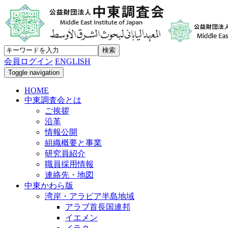
会員ログイン
ENGLISH
Toggle navigation
HOME
中東調査会とは
ご挨拶
沿革
情報公開
組織概要と事業
研究員紹介
職員採用情報
連絡先・地図
中東かわら版
湾岸・アラビア半島地域
アラブ首長国連邦
イエメン