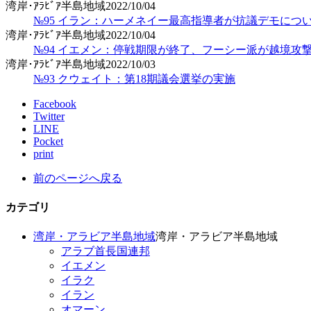
湾岸･ｱﾗﾋﾞｱ半島地域
2022/10/04
№95 イラン：ハーメネイー最高指導者が抗議デモにつ
湾岸･ｱﾗﾋﾞｱ半島地域
2022/10/04
№94 イエメン：停戦期限が終了、フーシー派が越境攻
湾岸･ｱﾗﾋﾞｱ半島地域
2022/10/03
№93 クウェイト：第18期議会選挙の実施
Facebook
Twitter
LINE
Pocket
print
前のページへ戻る
カテゴリ
湾岸・アラビア半島地域
湾岸・アラビア半島地域
アラブ首長国連邦
イエメン
イラク
イラン
オマーン