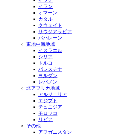
イラク
イラン
オマーン
カタル
クウェイト
サウジアラビア
バハレーン
東地中海地域
イスラエル
シリア
トルコ
パレスチナ
ヨルダン
レバノン
北アフリカ地域
アルジェリア
エジプト
チュニジア
モロッコ
リビア
その他
アフガニスタン