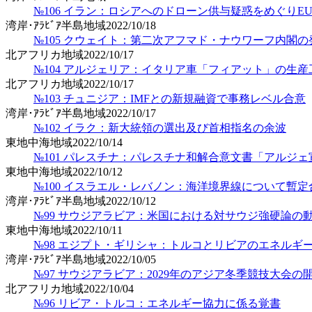
№106 イラン：ロシアへのドローン供与疑惑をめぐりE
湾岸･ｱﾗﾋﾞｱ半島地域
2022/10/18
№105 クウェイト：第二次アフマド・ナウワーフ内閣の
北アフリカ地域
2022/10/17
№104 アルジェリア：イタリア車「フィアット」の生
北アフリカ地域
2022/10/17
№103 チュニジア：IMFとの新規融資で事務レベル合意
湾岸･ｱﾗﾋﾞｱ半島地域
2022/10/17
№102 イラク：新大統領の選出及び首相指名の余波
東地中海地域
2022/10/14
№101 パレスチナ：パレスチナ和解合意文書「アルジ
東地中海地域
2022/10/12
№100 イスラエル・レバノン：海洋境界線について暫定
湾岸･ｱﾗﾋﾞｱ半島地域
2022/10/12
№99 サウジアラビア：米国における対サウジ強硬論の
東地中海地域
2022/10/11
№98 エジプト・ギリシャ：トルコとリビアのエネルギ
湾岸･ｱﾗﾋﾞｱ半島地域
2022/10/05
№97 サウジアラビア：2029年のアジア冬季競技大会の
北アフリカ地域
2022/10/04
№96 リビア・トルコ：エネルギー協力に係る覚書