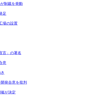
Uが制裁を発動
発足
産工場の設置
ェ宣言」の署名
合意
動き
ー開発合意を批判
開催が決定