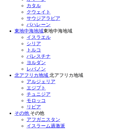
カタル
クウェイト
サウジアラビア
バハレーン
東地中海地域
東地中海地域
イスラエル
シリア
トルコ
パレスチナ
ヨルダン
レバノン
北アフリカ地域
北アフリカ地域
アルジェリア
エジプト
チュニジア
モロッコ
リビア
その他
その他
アフガニスタン
イスラーム過激派