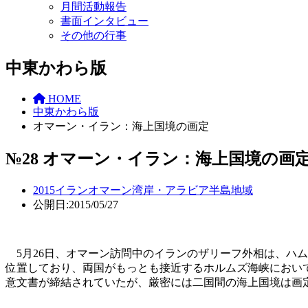
月間活動報告
書面インタビュー
その他の行事
中東かわら版
HOME
中東かわら版
オマーン・イラン：海上国境の画定
№28 オマーン・イラン：海上国境の画
2015
イラン
オマーン
湾岸・アラビア半島地域
公開日:2015/05/27
5月26日、オマーン訪問中のイランのザリーフ外相は、ハ
位置しており、両国がもっとも接近するホルムズ海峡において
意文書が締結されていたが、厳密には二国間の海上国境は画