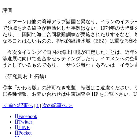
評価
オマーンは他の湾岸アラブ諸国と異なり、イランのイスラー
で領域を巡る紛争が過熱化した事例はない。1974年の大陸
たり、二国間で海上合同救難訓練が実施されたりするなど、
なることはないものの、排他的経済水域（EEZ）は重なる
今次タイミングで両国の海上国境が画定したことは、近年の
渉進展に向けて会合をセッティングしたり、イエメンへの空
うとしているものであり、「サウジ離れ」あるいは「イラン
（研究員 村上 拓哉）
◎本「かわら版」の許可なき複製、転送はご遠慮ください。
◎各種情報、お問い合わせは中東調査会 HP をご覧下さい。U
＜ 前の記事へ
|
↑
|
次の記事へ ＞
Facebook
Twitter
LINE
Pocket