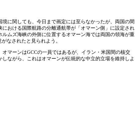
国境に関しても、今日まで画定には至らなかったが、両国の間
海峡における国際航路の分離通航帯が「オマーン側」に設定され
ホルムズ海峡の外側に位置するオマーン海では両国の領海が重
意がなされたと見られよう。
オマーンはGCCの一員ではあるが、イラン・米国間の核交
かしながら、これはオマーンが伝統的な中立的立場を維持しよ