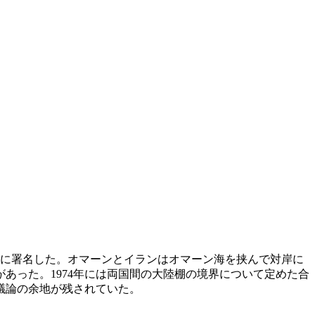
定に署名した。オマーンとイランはオマーン海を挟んで対岸に
あった。1974年には両国間の大陸棚の境界について定めた合
議論の余地が残されていた。