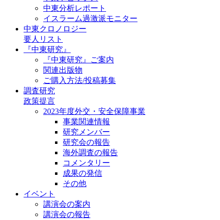
中東分析レポート
イスラーム過激派モニター
中東クロノロジー
要人リスト
『中東研究』
『中東研究』ご案内
関連出版物
ご購入方法/投稿募集
調査研究
政策提言
2023年度外交・安全保障事業
事業関連情報
研究メンバー
研究会の報告
海外調査の報告
コメンタリー
成果の発信
その他
イベント
講演会の案内
講演会の報告