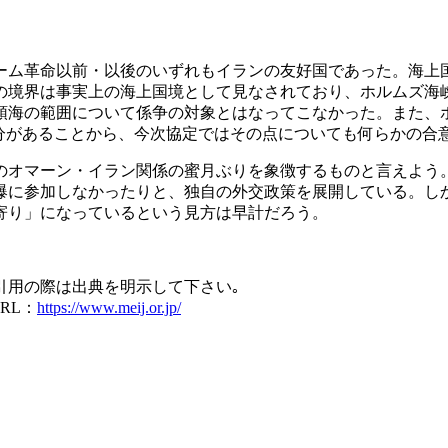
ム革命以前・以後のいずれもイランの友好国であった。海上
棚の境界は事実上の海上国境として見なされており、ホルムズ
領海の範囲について係争の対象とはなってこなかった。また、
部分があることから、今次協定ではその点についても何らかの合
オマーン・イラン関係の蜜月ぶりを象徴するものと言えよう。
爆に参加しなかったりと、独自の外交政策を展開している。し
寄り」になっているという見方は早計だろう。
引用の際は出典を明示して下さい｡
RL：
https://www.meij.or.jp/