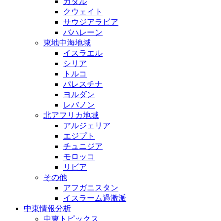
カタル
クウェイト
サウジアラビア
バハレーン
東地中海地域
イスラエル
シリア
トルコ
パレスチナ
ヨルダン
レバノン
北アフリカ地域
アルジェリア
エジプト
チュニジア
モロッコ
リビア
その他
アフガニスタン
イスラーム過激派
中東情報分析
中東トピックス