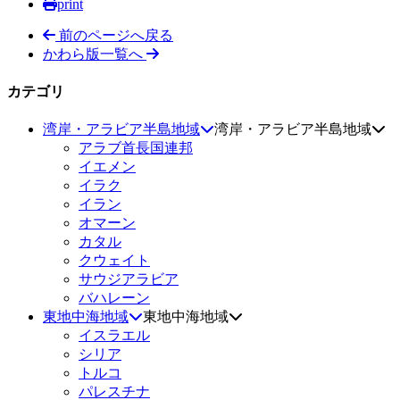
print
前のページへ戻る
かわら版一覧へ
カテゴリ
湾岸・アラビア半島地域
湾岸・アラビア半島地域
アラブ首長国連邦
イエメン
イラク
イラン
オマーン
カタル
クウェイト
サウジアラビア
バハレーン
東地中海地域
東地中海地域
イスラエル
シリア
トルコ
パレスチナ