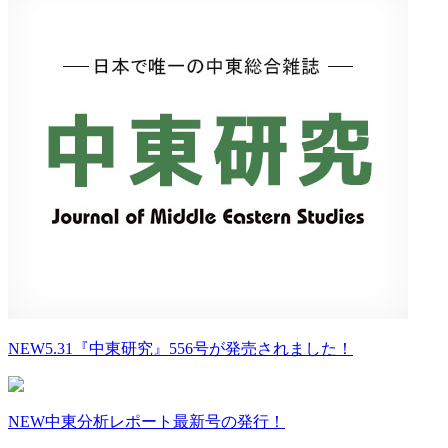
NEW
5.31『中東研究』556号が発売されました！
NEW
中東分析レポート最新号の発行！