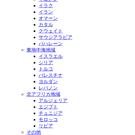
イラク
イラン
オマーン
カタル
クウェイト
サウジアラビア
バハレーン
東地中海地域
イスラエル
シリア
トルコ
パレスチナ
ヨルダン
レバノン
北アフリカ地域
アルジェリア
エジプト
チュニジア
モロッコ
リビア
その他