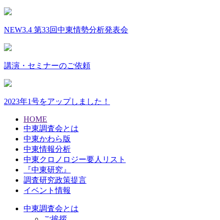
NEW
3.4 第33回中東情勢分析発表会
講演・セミナーのご依頼
2023年1号をアップしました！
HOME
中東調査会とは
中東かわら版
中東情報分析
中東クロノロジー要人リスト
『中東研究』
調査研究政策提言
イベント情報
中東調査会とは
ご挨拶