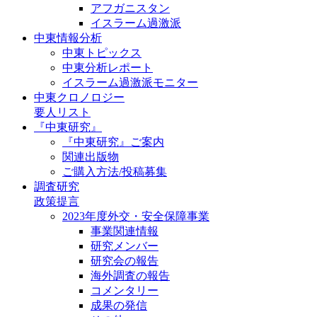
アフガニスタン
イスラーム過激派
中東情報分析
中東トピックス
中東分析レポート
イスラーム過激派モニター
中東クロノロジー
要人リスト
『中東研究』
『中東研究』ご案内
関連出版物
ご購入方法/投稿募集
調査研究
政策提言
2023年度外交・安全保障事業
事業関連情報
研究メンバー
研究会の報告
海外調査の報告
コメンタリー
成果の発信