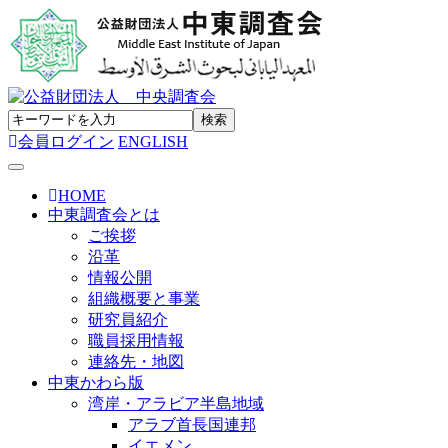
会員ログイン
ENGLISH
Toggle navigation
HOME
中東調査会とは
ご挨拶
沿革
情報公開
組織概要と事業
研究員紹介
職員採用情報
連絡先・地図
中東かわら版
湾岸・アラビア半島地域
アラブ首長国連邦
イエメン