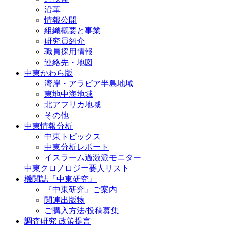
沿革
情報公開
組織概要と事業
研究員紹介
職員採用情報
連絡先・地図
中東かわら版
湾岸・アラビア半島地域
東地中海地域
北アフリカ地域
その他
中東情報分析
中東トピックス
中東分析レポート
イスラーム過激派モニター
中東クロノロジー要人リスト
機関誌『中東研究』
『中東研究』ご案内
関連出版物
ご購入方法/投稿募集
調査研究 政策提言