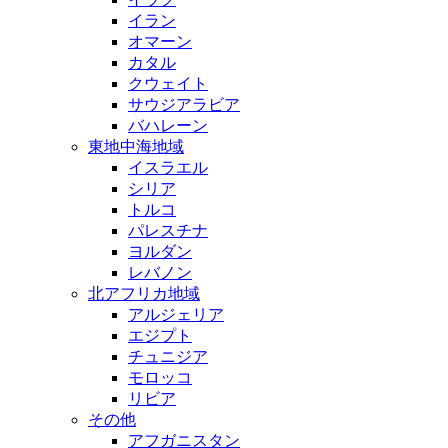
イラン
オマーン
カタル
クウェイト
サウジアラビア
バハレーン
東地中海地域
イスラエル
シリア
トルコ
パレスチナ
ヨルダン
レバノン
北アフリカ地域
アルジェリア
エジプト
チュニジア
モロッコ
リビア
その他
アフガニスタン