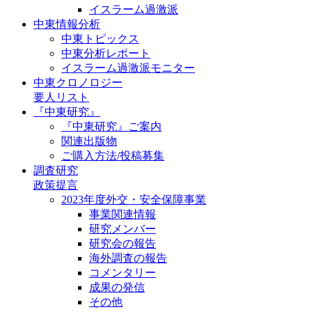
イスラーム過激派
中東情報分析
中東トピックス
中東分析レポート
イスラーム過激派モニター
中東クロノロジー
要人リスト
『中東研究』
『中東研究』ご案内
関連出版物
ご購入方法/投稿募集
調査研究
政策提言
2023年度外交・安全保障事業
事業関連情報
研究メンバー
研究会の報告
海外調査の報告
コメンタリー
成果の発信
その他