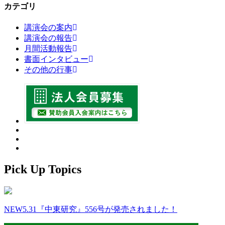
カテゴリ
講演会の案内
講演会の報告
月間活動報告
書面インタビュー
その他の行事
Pick Up Topics
NEW
5.31『中東研究』556号が発売されました！