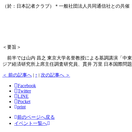
（於：日本記者クラブ）＊一般社団法人共同通信社との共催
＜要旨＞
前半では山内 昌之 東京大学名誉教授による基調講演「中東
ジア経済研究所上席主任調査研究員、貫井 万里 日本国際問
＜ 前の記事へ
|
↑
|
次の記事へ ＞
Facebook
Twitter
LINE
Pocket
print
前のページへ戻る
イベント一覧へ