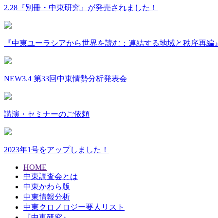
2.28『別冊・中東研究』が発売されました！
『中東ユーラシアから世界を読む：連結する地域と秩序再編
NEW
3.4 第33回中東情勢分析発表会
講演・セミナーのご依頼
2023年1号をアップしました！
HOME
中東調査会とは
中東かわら版
中東情報分析
中東クロノロジー要人リスト
『中東研究』