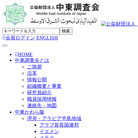
会員ログイン
ENGLISH
Toggle navigation
HOME
中東調査会とは
ご挨拶
沿革
情報公開
組織概要と事業
研究員紹介
職員採用情報
連絡先・地図
中東かわら版
湾岸・アラビア半島地域
アラブ首長国連邦
イエメン
イラク