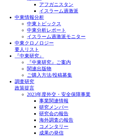
アフガニスタン
イスラーム過激派
中東情報分析
中東トピックス
中東分析レポート
イスラーム過激派モニター
中東クロノロジー
要人リスト
『中東研究』
『中東研究』ご案内
関連出版物
ご購入方法/投稿募集
調査研究
政策提言
2023年度外交・安全保障事業
事業関連情報
研究メンバー
研究会の報告
海外調査の報告
コメンタリー
成果の発信