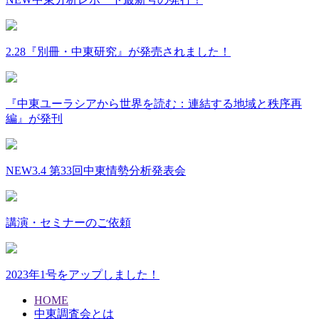
2.28『別冊・中東研究』が発売されました！
『中東ユーラシアから世界を読む：連結する地域と秩序再
編』が発刊
NEW
3.4 第33回中東情勢分析発表会
講演・セミナーのご依頼
2023年1号をアップしました！
HOME
中東調査会とは