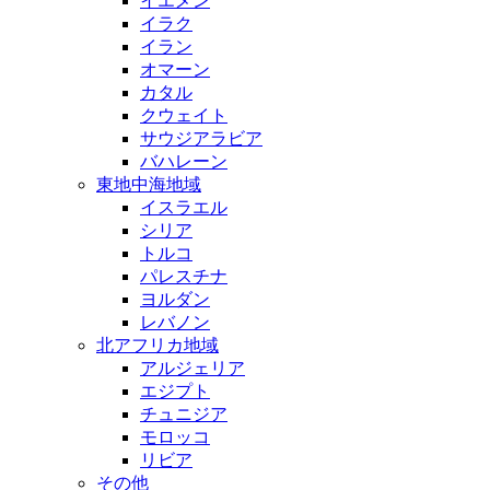
イエメン
イラク
イラン
オマーン
カタル
クウェイト
サウジアラビア
バハレーン
東地中海地域
イスラエル
シリア
トルコ
パレスチナ
ヨルダン
レバノン
北アフリカ地域
アルジェリア
エジプト
チュニジア
モロッコ
リビア
その他