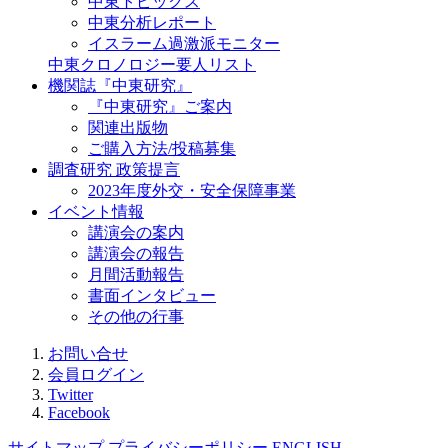
中東トピックス
中東分析レポート
イスラーム過激派モニター
中東クロノロジー要人リスト
機関誌『中東研究』
『中東研究』ご案内
関連出版物
ご購入方法/投稿募集
調査研究 政策提言
2023年度外交・安全保障事業
イベント情報
講演会の案内
講演会の報告
月間活動報告
書面インタビュー
その他の行事
お問い合せ
会員ログイン
Twitter
Facebook
サイトマップ
プライバシーポリシー
ENGLISH