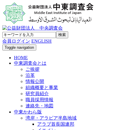
会員ログイン
ENGLISH
Toggle navigation
HOME
中東調査会とは
ご挨拶
沿革
情報公開
組織概要と事業
研究員紹介
職員採用情報
連絡先・地図
中東かわら版
湾岸・アラビア半島地域
アラブ首長国連邦